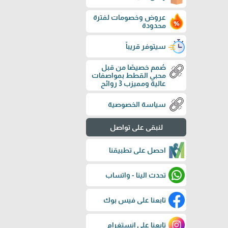
عروض وخصومات لفترة
محدودة
سيتوفر قريباً
صُمم خصيصًا من قبل
محبي القطط بمواصفات
عالية ومميزب 3 روائح
سياسة الخصوصية
لنبقى على تواصل
احصل على تطبيقنا
تحدث الينا - واتساب
تابعنا على فيس بوك
تابعنا على إنستغرام