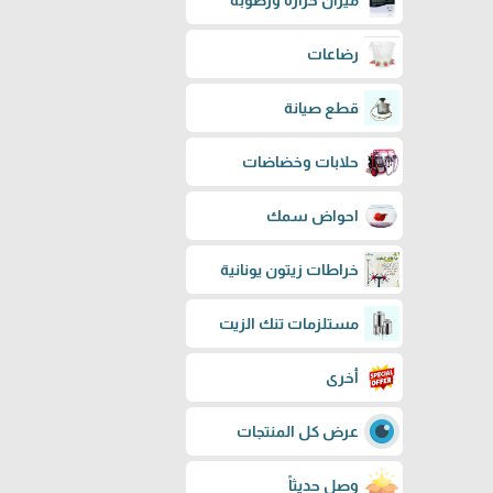
ميزان حرارة ورطوبة
رضاعات
قطع صيانة
حلابات وخضاضات
احواض سمك
خراطات زيتون يونانية
مستلزمات تنك الزيت
أخرى
عرض كل المنتجات
وصل حديثاً