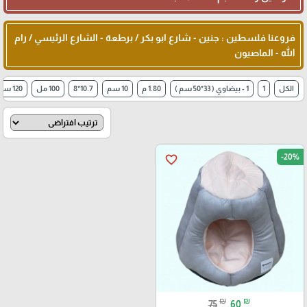
فروعنا فلسطين : جنين - شارع ابو بكر / برطعة - الشارع الرئيسي / رام
الله - الماصيون
الكل
1
1 - بيضاوي ( 33*50 سم )
1.80 م
10 سم
10.7*8
100 مل
120 سم* 3
-20%
favorite_border
₪
₪
75
60