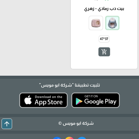
بيت دب رمادي - زهري
37*47
add_shopping_cart
تثبيت تطبيقنا
"شركة ابو مويس"
arrow_upward
شركة ابو مويس ©