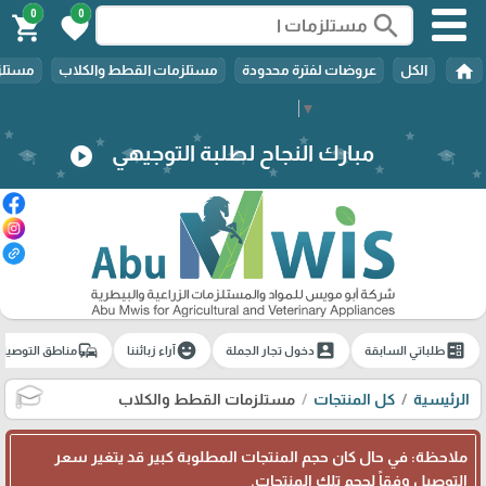
0
0
search
shopping_cart
favorite
home
الكل
عروضات لفترة محدودة
مستلزمات القطط والكلاب
مستلزم
Select Language
▼
مبارك النجاح لطلبة التوجيهي
play_circle
commute
emoji_emotions
account_box
ballot
طلباتي السابقة
دخول تجار الجملة
آراء زبائننا
مناطق التوصيل
الرئيسية
كل المنتجات
مستلزمات القطط والكلاب
🎓
ملاحظة: في حال كان حجم المنتجات المطلوبة كبير قد يتغير سعر
التوصيل وفقاً لحجم تلك المنتجات.