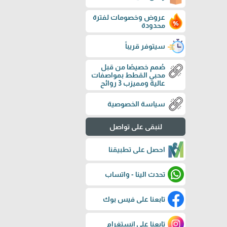
عروض وخصومات لفترة
محدودة
سيتوفر قريباً
صُمم خصيصًا من قبل
محبي القطط بمواصفات
عالية ومميزب 3 روائح
سياسة الخصوصية
لنبقى على تواصل
احصل على تطبيقنا
تحدث الينا - واتساب
تابعنا على فيس بوك
تابعنا على إنستغرام