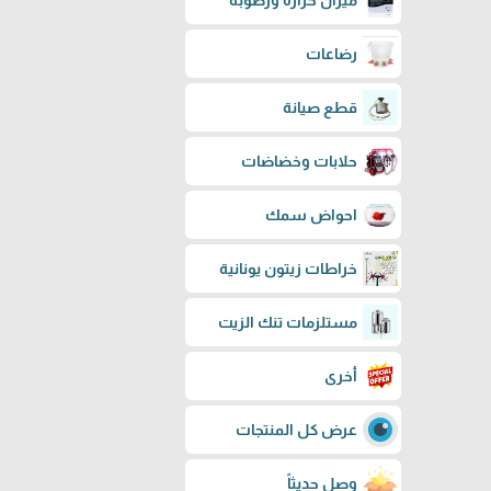
ميزان حرارة ورطوبة
رضاعات
قطع صيانة
حلابات وخضاضات
احواض سمك
خراطات زيتون يونانية
مستلزمات تنك الزيت
أخرى
عرض كل المنتجات
وصل حديثاً