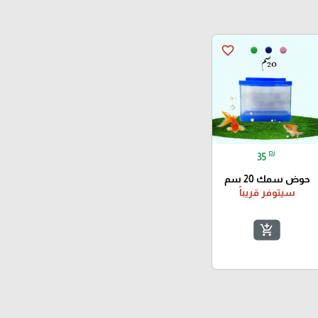
favorite_border
₪
35
حوض سمك 20 سم
سيتوفر قريباً
add_shopping_cart