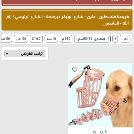
فروعنا فلسطين : جنين - شارع ابو بكر / برطعة - الشارع الرئيسي / رام
الله - الماصيون
الكل
1
1 - بيضاوي ( 33*50 سم )
1.80 م
10 سم
10.7*8
100 مل
120 سم* 3
favorite_border
₪
15 - 35