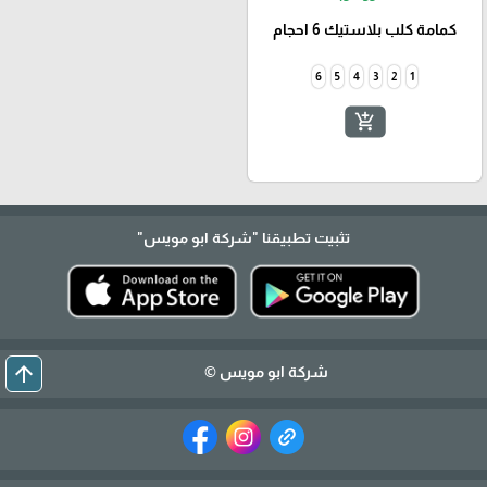
كمامة كلب بلاستيك 6 احجام
6
5
4
3
2
1
add_shopping_cart
تثبيت تطبيقنا
"شركة ابو مويس"
arrow_upward
شركة ابو مويس ©