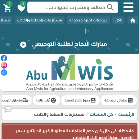
0
0
search
shopping_cart
favorite
home
الكل
عروضات لفترة محدودة
مستلزمات القطط والكلاب
مستلزم
Select Language
▼
مبارك النجاح لطلبة التوجيهي
play_circle
commute
emoji_emotions
account_box
ballot
طلباتي السابقة
دخول تجار الجملة
آراء زبائننا
مناطق التوصيل
🎓
الرئيسية
كل المنتجات
مستلزمات القطط والكلاب
ملاحظة: في حال كان حجم المنتجات المطلوبة كبير قد يتغير سعر
التوصيل وفقاً لحجم تلك المنتجات.