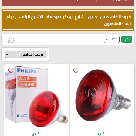
فروعنا فلسطين : جنين - شارع ابو بكر / برطعة - الشارع الرئيسي / رام
الله - الماصيون
الكل
22.5 سم
🎓
favorite_border
favorite_border
₪
₪
45
35