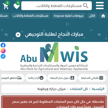
0
0
search
shopping_cart
favorite
home
الكل
عروضات لفترة محدودة
مستلزمات القطط والكلاب
مستلزم
Select Language
▼
مبارك النجاح لطلبة التوجيهي
play_circle
commute
emoji_emotions
account_box
ballot
طلباتي السابقة
دخول تجار الجملة
آراء زبائننا
مناطق التوصيل
الرئيسية
كل المنتجات
ميزان حرارة ورطوبة
ملاحظة: في حال كان حجم المنتجات المطلوبة كبير قد يتغير سعر
التوصيل وفقاً لحجم تلك المنتجات.