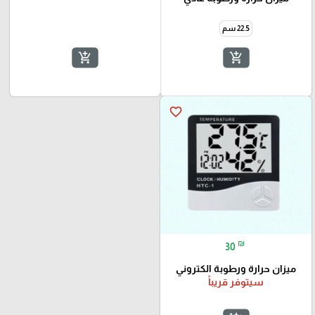
22.5 سم
add_shopping_cart
add_shopping_cart
favorite_border
₪
30
ميزان حرارة ورطوبة الكتروني
سيتوفر قريباً