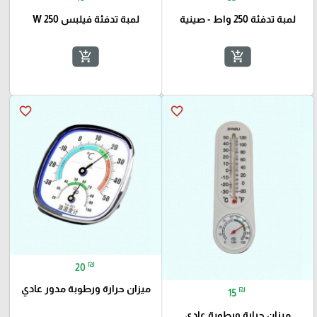
لمبة تدفئة 250 واط - صينية
لمبة تدفئة فيلبس 250 W
add_shopping_cart
add_shopping_cart
favorite_border
favorite_border
₪
20
ميزان حرارة ورطوبة مدور عادي
₪
15
ميزان حرارة ورطوبة عادي