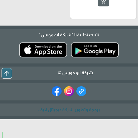
add_shopping_cart
تثبيت تطبيقنا
"شركة ابو مويس"
arrow_upward
شركة ابو مويس ©
برمجة وتطوير شركة ديجيتال لايف