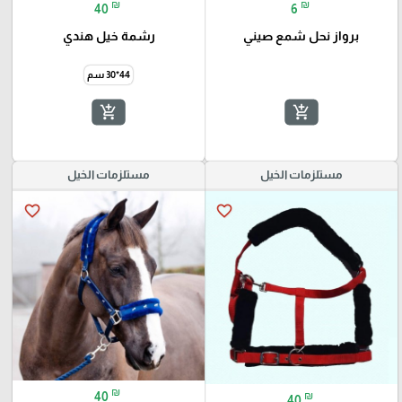
₪
₪
40
6
برواز نحل شمع صيني
رشمة خيل هندي
44*30 سم
add_shopping_cart
add_shopping_cart
مستلزمات الخيل
مستلزمات الخيل
favorite_border
favorite_border
₪
40
₪
40