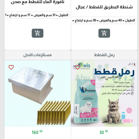
نافورة الماء للقطط مع صحن
شنطة البطريق للقطط / عجال
الطول = 31 سم والعرض = 17 سم و ارتفاع = 11 سم
الطول = 40 سم والعرض = 30 سم و ارتفاع = 15 سم
add_shopping_cart
add_shopping_cart
رمل للقطط
مستلزمات النحل
favorite_border
favorite_border
₪
₪
160
30