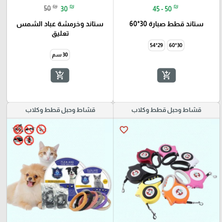
₪
₪
₪
50
30
45 - 50
ستاند قطط صبارة 30*60
ستاند وخرمشة عباد الشمس
تعليق
29*54
30*60
30 سم
add_shopping_cart
add_shopping_cart
قشاط وحبل قطط وكلاب
قشاط وحبل قطط وكلاب
favorite_border
favorite_border