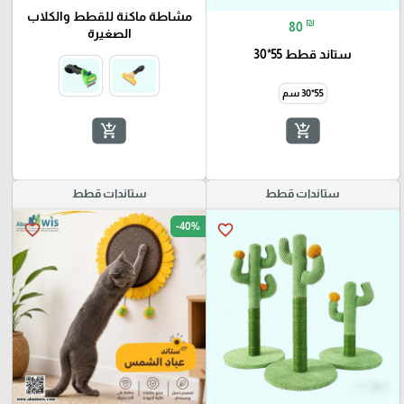
مشاطة ماكنة للقطط والكلاب
₪
80
الصغيرة
ستاند قطط 55*30
55*30 سم
add_shopping_cart
add_shopping_cart
ستاندات قطط
ستاندات قطط
-40%
favorite_border
favorite_border