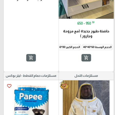
₪
650 - 950
حاضنة طيور جديدة (مع مروحة
وجارور )
الحجم الوسط 60*40*40
الحجم الكبير 80*40*40
add_shopping_cart
add_shopping_cart
مستلزمات النحل
مستلزمات حمام القطط - ليتر بوكس
favorite_border
favorite_border