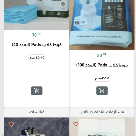
₪
70
فوط كلاب Pads (العدد 40)
₪
80
40*60 سم
فوط كلاب Pads (العدد 100)
33*45 سم
add_shopping_cart
add_shopping_cart
مستلزمات القطط والكلاب
فقاسات
favorite_border
favorite_border