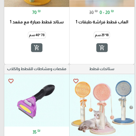
₪
₪
₪
70
30
0 - 20
العاب قطط فراشة طبقات 1
ستاند قطط صبارة مع مقعد 1
18*25 سم
78 *40 سم
add_shopping_cart
add_shopping_cart
ستاندات قطط
مقصات ومشاطات للقطط والكلاب
favorite_border
favorite_border
₪
35