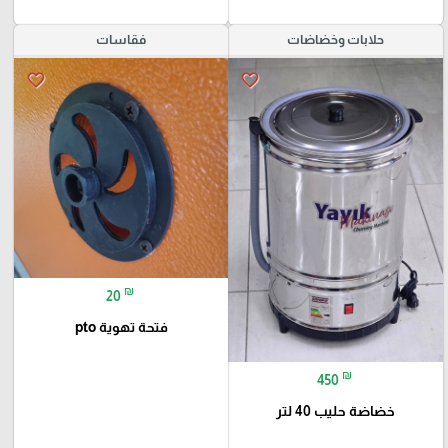
حلابات وخضاضات
فقاسات
favorite_border
favorite_border
₪
20
فتحة تهوية pto
₪
450
خضاضة حليب 40 لتر