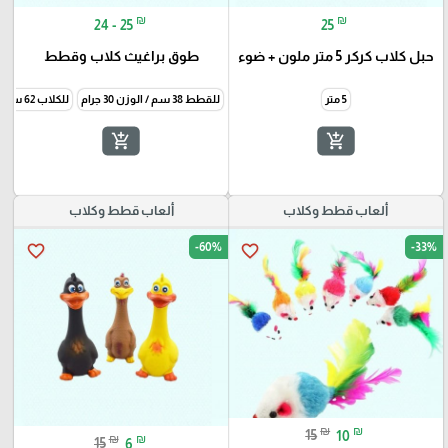
₪
₪
24 - 25
25
حبل كلاب كركر 5 متر ملون + ضوء
طوق براغيث كلاب وقطط
5 متر
للقطط 38 سم / الوزن 30 جرام
للكلاب 62 سم / الوزن 60 جرام
add_shopping_cart
add_shopping_cart
ألعاب قطط وكلاب
ألعاب قطط وكلاب
-60%
-33%
favorite_border
favorite_border
₪
₪
15
10
₪
₪
15
6