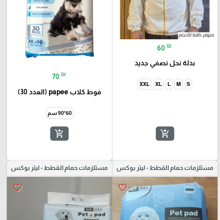
₪
60
بدلة نحل نصفي جديد
₪
70
XXL
XL
L
M
S
فوط كلاب papee (العدد 30)
60*90 سم
add_shopping_cart
add_shopping_cart
مستلزمات حمام القطط - ليتر بوكس
مستلزمات حمام القطط - ليتر بوكس
favorite_border
favorite_border