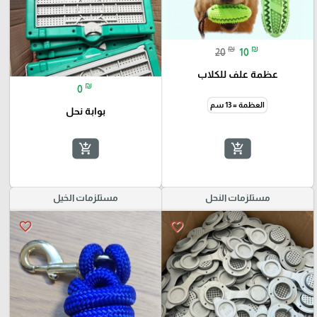
₪
₪
20
10
عظمة علف للكلاب
₪
0
العظمة = 13 سم
بوابة نحل
add_shopping_cart
add_shopping_cart
مستلزمات النحل
مستلزمات الخيل
favorite_border
favorite_border