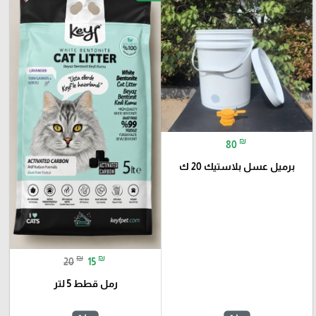
₪
80
برميل عسل بلاستيك 20 ك
₪
₪
20
15
رمل قطط 5 لتر