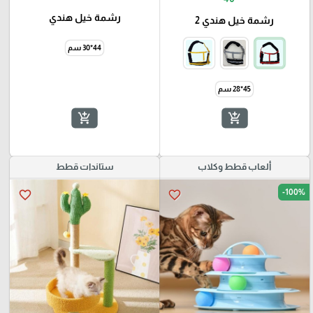
رشمة خيل هندي
رشمة خيل هندي 2
44*30 سم
45*28 سم
add_shopping_cart
add_shopping_cart
ألعاب قطط وكلاب
ستاندات قطط
-100%
favorite_border
favorite_border