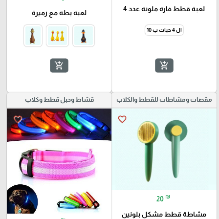
لعبة قطط فارة ملونة عدد 4
لعبة بطة مع زميرة
ال 4 حبات ب 10
add_shopping_cart
add_shopping_cart
مقصات ومشاطات للقطط والكلاب
قشاط وحبل قطط وكلاب
favorite_border
favorite_border
₪
20
مشاطة قطط مشكل بلونين