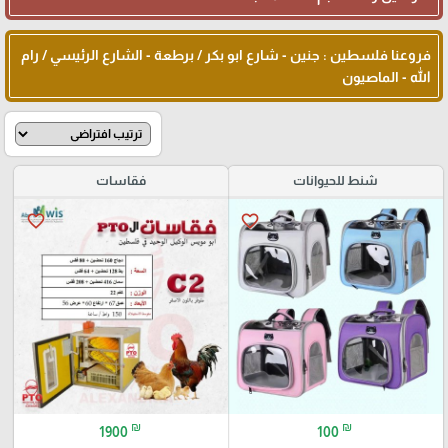
فروعنا فلسطين : جنين - شارع ابو بكر / برطعة - الشارع الرئيسي / رام
الله - الماصيون
شنط للحيوانات
فقاسات
favorite_border
favorite_border
🎓
₪
₪
1900
100