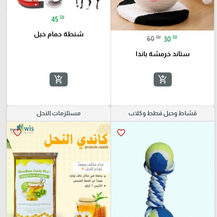
₪
45
شنطة حمام خيل
₪
₪
60
30
ستاند خرمشة باندا
add_shopping_cart
add_shopping_cart
قشاط وحبل قطط وكلاب
مستلزمات النحل
favorite_border
favorite_border