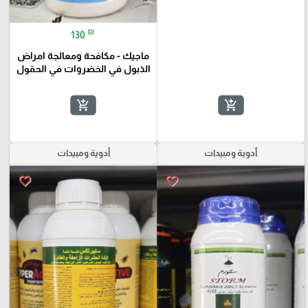
₪
130
ماجيك - مكافحة ومعالجة امراض
الذبول في الخضروات في الحقول
add_shopping_cart
add_shopping_cart
أدوية ومبيدات
أدوية ومبيدات
favorite_border
favorite_border