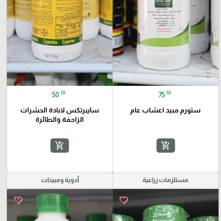
₪
₪
50
75
ستورم مبيد اعشاب عام
سايبرتكس لابادة الحشرات
الزاحفة والطائرة
add_shopping_cart
add_shopping_cart
مستلزمات زراعية
أدوية ومبيدات
favorite_border
favorite_border