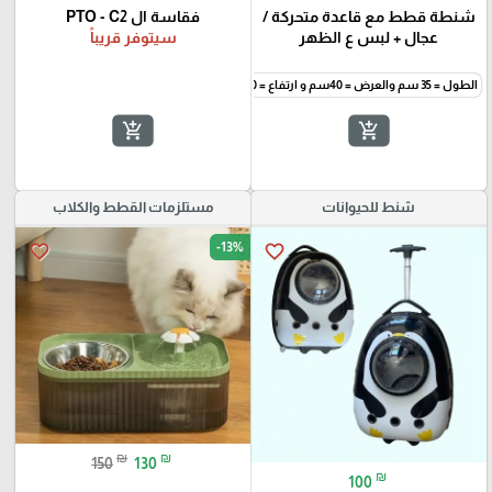
شنطة قطط مع قاعدة متحركة /
فقاسة ال PTO - C2
عجال + لبس ع الظهر
سيتوفر قريباً
الطول = 35 سم والعرض = 40سم و ارتفاع = 30 سم
add_shopping_cart
add_shopping_cart
شنط للحيوانات
مستلزمات القطط والكلاب
-13%
favorite_border
favorite_border
₪
₪
150
130
₪
100