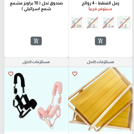
رمل القطط - 4 روائح
صندوق نحل ( 10 براويز مشمع
سيتوفر قريباً
شمع اسرائيلي )
add_shopping_cart
add_shopping_cart
مستلزمات النحل
مستلزمات الخيل
favorite_border
favorite_border