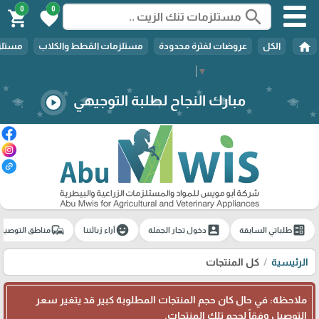
0
0
search
shopping_cart
favorite
home
الكل
عروضات لفترة محدودة
مستلزمات القطط والكلاب
مستلزم
Select Language
▼
مبارك النجاح لطلبة التوجيهي
play_circle
commute
emoji_emotions
account_box
ballot
طلباتي السابقة
دخول تجار الجملة
آراء زبائننا
مناطق التوصيل
الرئيسية
كل المنتجات
ملاحظة: في حال كان حجم المنتجات المطلوبة كبير قد يتغير سعر
التوصيل وفقاً لحجم تلك المنتجات.