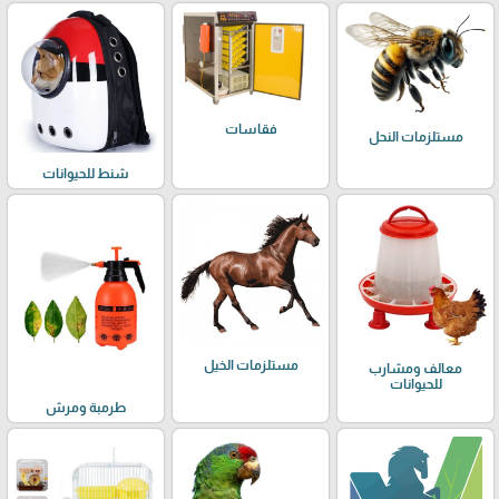
فقاسات
مستلزمات النحل
شنط للحيوانات
مستلزمات الخيل
معالف ومشارب
للحيوانات
طرمبة ومرش