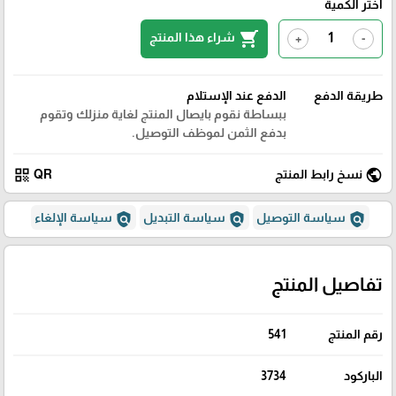
اختر الكمية
shopping_cart
شراء هذا المنتج
+
-
طريقة الدفع
الدفع عند الإستلام
ببساطة نقوم بايصال المنتج لغاية منزلك وتقوم
بدفع الثمن لموظف التوصيل.
qr_code
public
نسخ رابط المنتج
QR
policy
policy
policy
سياسة التوصيل
سياسة التبديل
سياسة الإلغاء
تفاصيل المنتج
رقم المنتج
541
الباركود
3734