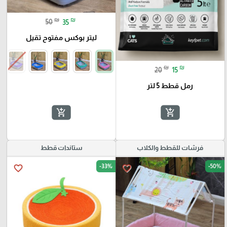
₪
₪
50
35
ليتر بوكس مفتوح تقيل
₪
₪
20
15
رمل قطط 5 لتر
add_shopping_cart
add_shopping_cart
فرشات للقطط والكلاب
ستاندات قطط
-33%
-50%
favorite_border
favorite_border