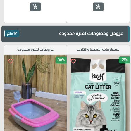
add_shopping_cart
add_shopping_cart
عروض وخصومات لفترة محدودة
151 منتج
مستلزمات القطط والكلاب
عروضات لفترة محدودة
-30%
-25%
favorite_border
favorite_border