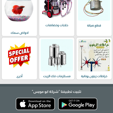
حلابات وخضاضات
قطع صيانة
احواض سمك
خراطات زيتون يونانية
مستلزمات تنك الزيت
أخرى
تثبيت تطبيقنا
"شركة ابو مويس"