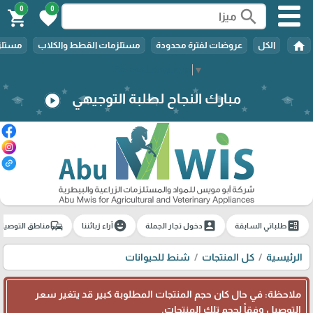
0
0
search
shopping_cart
favorite
home
الكل
عروضات لفترة محدودة
مستلزمات القطط والكلاب
مستلزم
Select Language
▼
مبارك النجاح لطلبة التوجيهي
play_circle
commute
emoji_emotions
account_box
ballot
طلباتي السابقة
دخول تجار الجملة
آراء زبائننا
مناطق التوصيل
الرئيسية
كل المنتجات
شنط للحيوانات
ملاحظة: في حال كان حجم المنتجات المطلوبة كبير قد يتغير سعر
التوصيل وفقاً لحجم تلك المنتجات.