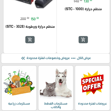
140
130
منظم حرارة (STC - 1000)
₪
₪
200
150
منظم حرارة ورطوبة (STC - 3028)
add_shopping_cart
add_shopping_cart
keyboard_double_arrow_left
more_horiz
عرض الكل
عروض وخصومات لفترة محدودة
عروضات لفترة محدودة
مستلزمات القطط
مستلزمات زراعية
والكلاب