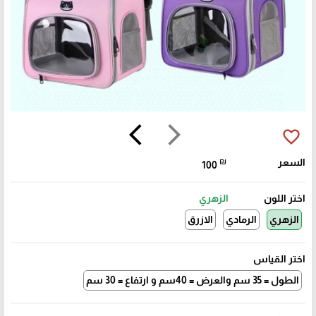
arrow_back_ios
arrow_forward_ios
favorite_border
السعر
₪
100
اختر اللون
الزهري
الزهري
الرمادي
الازرق
اختر القياس
الطول = 35 سم والعرض = 40سم و ارتفاع = 30 سم