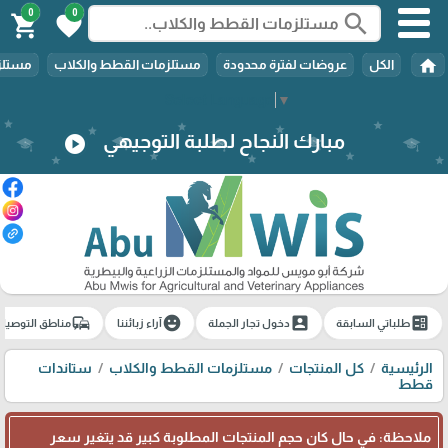
0
0
search
shopping_cart
favorite
home
الكل
عروضات لفترة محدودة
مستلزمات القطط والكلاب
مستلزم
Select Language
▼
مبارك النجاح لطلبة التوجيهي
play_circle
commute
emoji_emotions
account_box
ballot
طلباتي السابقة
دخول تجار الجملة
آراء زبائننا
مناطق التوصيل
الرئيسية
كل المنتجات
مستلزمات القطط والكلاب
ستاندات
قطط
ملاحظة: في حال كان حجم المنتجات المطلوبة كبير قد يتغير سعر