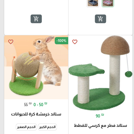
add_shopping_cart
add_shopping_cart
-100%
favorite_border
favorite_border
🎓
₪
₪
55
0 - 50
ستاند خرمشة كرة للحيوانات
₪
90
ستاند فطر مع كرسي للقطط
الحجم الكبير
الحجم الصغير