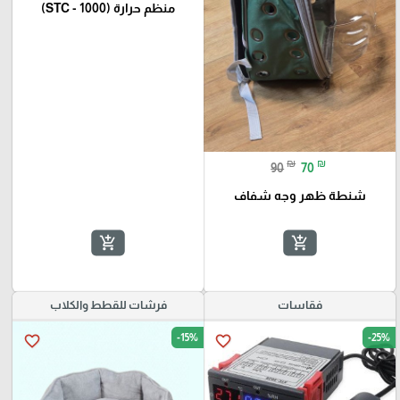
منظم حرارة (STC - 1000)
₪
₪
90
70
شنطة ظهر وجه شفاف
add_shopping_cart
add_shopping_cart
فقاسات
فرشات للقطط والكلاب
-15%
-25%
favorite_border
favorite_border