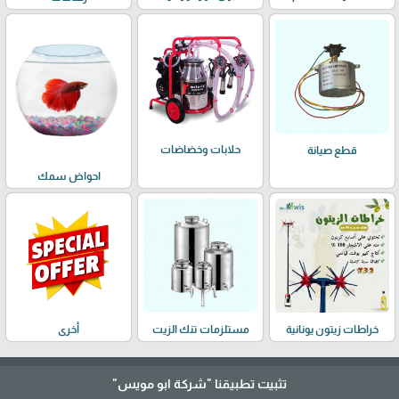
حلابات وخضاضات
قطع صيانة
احواض سمك
خراطات زيتون يونانية
مستلزمات تنك الزيت
أخرى
تثبيت تطبيقنا
"شركة ابو مويس"