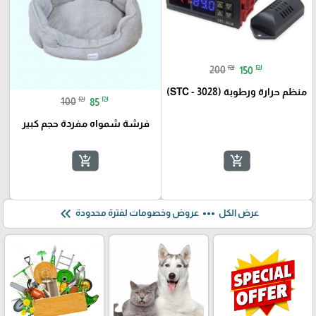
₪
₪
200
150
منظم حرارة ورطوبة (STC - 3028)
₪
₪
100
85
فرشة شمواه مفردة حجم كبير
add_shopping_cart
add_shopping_cart
keyboard_double_arrow_left
more_horiz
عرض الكل
عروض وخصومات لفترة محدودة