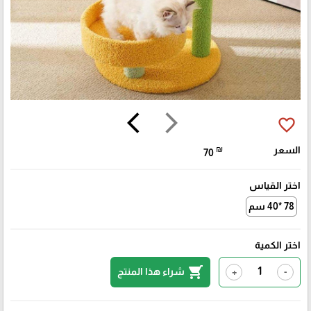
arrow_back_ios
arrow_forward_ios
favorite_border
السعر
₪
70
اختر القياس
78 *40 سم
اختر الكمية
shopping_cart
شراء هذا المنتج
+
-