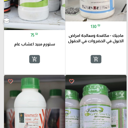
₪
130
₪
75
ماجيك - مكافحة ومعالجة امراض
الذبول في الخضروات في الحقول
ستورم مبيد اعشاب عام
add_shopping_cart
add_shopping_cart
favorite_border
favorite_border