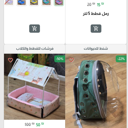
₪
₪
20
15
رمل قطط 5 لتر
add_shopping_cart
add_shopping_cart
شنط للحيوانات
فرشات للقطط والكلاب
-50%
-22%
favorite_border
favorite_border
₪
₪
100
50