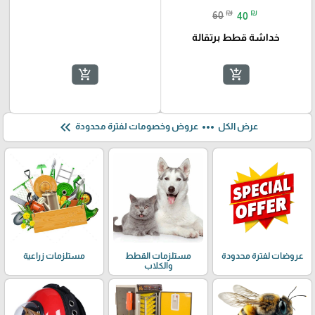
₪
₪
60
40
خداشة قطط برتقالة
add_shopping_cart
add_shopping_cart
keyboard_double_arrow_left
more_horiz
عرض الكل
عروض وخصومات لفترة محدودة
عروضات لفترة محدودة
مستلزمات القطط
مستلزمات زراعية
والكلاب