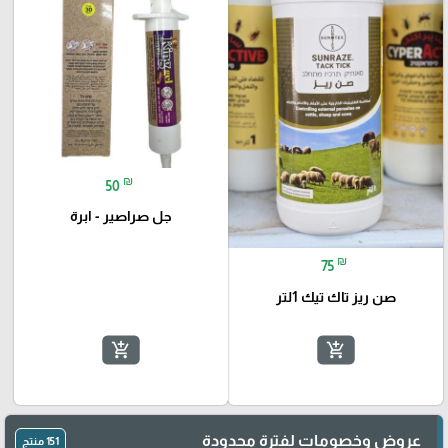
🎓
₪
50
جل صراصير - ابرة
₪
75
صن ريز تاك تيك 1لتر
add_shopping_cart
add_shopping_cart
عروض وخصومات لفترة محدودة
151 منتج