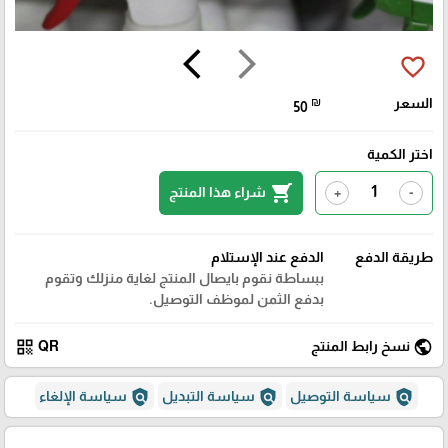
arrow_back_ios
arrow_forward_ios
favorite_border
السعر
₪
50
اختر الكمية
shopping_cart
شراء هذا المنتج
+
-
طريقة الدفع
الدفع عند الإستلام
ببساطة نقوم بايصال المنتج لغاية منزلك وتقوم
بدفع الثمن لموظف التوصيل.
qr_code
public
نسخ رابط المنتج
QR
policy
policy
policy
سياسة التوصيل
سياسة التبديل
سياسة الإلغاء