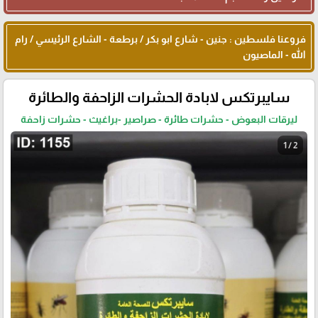
فروعنا فلسطين : جنين - شارع ابو بكر / برطعة - الشارع الرئيسي / رام
الله - الماصيون
سايبرتكس لابادة الحشرات الزاحفة والطائرة
ليرقات البعوض - حشرات طائرة - صراصير -براغيث - حشرات زاحفة
1 / 2