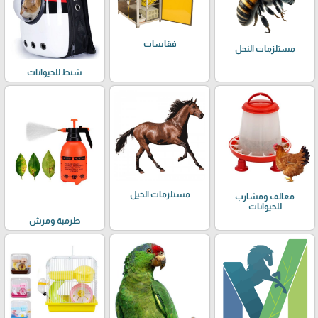
فقاسات
مستلزمات النحل
شنط للحيوانات
مستلزمات الخيل
معالف ومشارب
للحيوانات
طرمبة ومرش