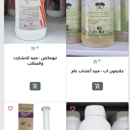
₪
70
نيومكتين - مبيد للحشارت
₪
25
والعناكب
جلايفون اب - مبيد أعشاب عام
add_shopping_cart
add_shopping_cart
favorite_border
favorite_border