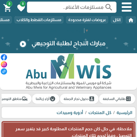
0
0
search
shopping_cart
favorite
home
الكل
عروضات لفترة محدودة
مستلزمات القطط والكلاب
مستلزم
Select Language
▼
مبارك النجاح لطلبة التوجيهي
play_circle
commute
emoji_emotions
account_box
ballot
طلباتي السابقة
دخول تجار الجملة
آراء زبائننا
مناطق التوصيل
الرئيسية
كل المنتجات
أدوية ومبيدات
ملاحظة: في حال كان حجم المنتجات المطلوبة كبير قد يتغير سعر
التوصيل وفقاً لحجم تلك المنتجات.