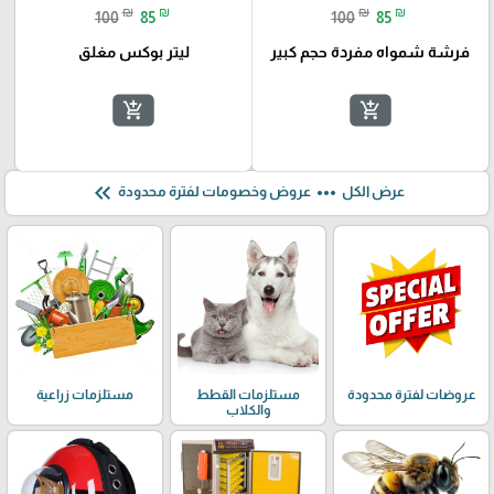
₪
₪
₪
₪
100
85
100
85
فرشة شمواه مفردة حجم كبير
ليتر بوكس مغلق
add_shopping_cart
add_shopping_cart
keyboard_double_arrow_left
more_horiz
عرض الكل
عروض وخصومات لفترة محدودة
عروضات لفترة محدودة
مستلزمات القطط
مستلزمات زراعية
والكلاب