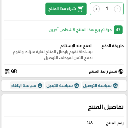
shopping_cart
شراء هذا المنتج
+
-
47
مرة تم بيع هذا المنتج لأشخاص آخرين.
طريقة الدفع
الدفع عند الإستلام
ببساطة نقوم بايصال المنتج لغاية منزلك وتقوم
بدفع الثمن لموظف التوصيل.
qr_code
public
نسخ رابط المنتج
QR
policy
policy
policy
سياسة التوصيل
سياسة التبديل
سياسة الإلغاء
تفاصيل المنتج
رقم المنتج
145