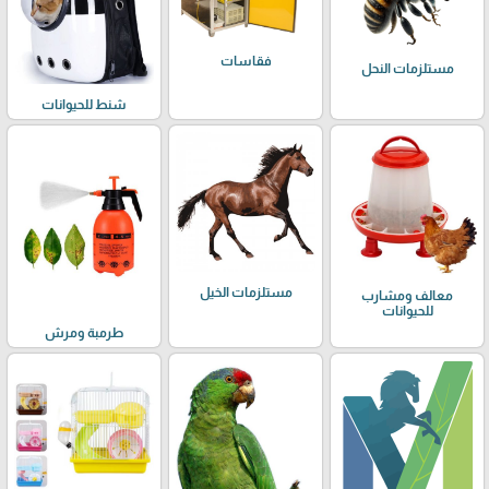
فقاسات
مستلزمات النحل
شنط للحيوانات
مستلزمات الخيل
معالف ومشارب
للحيوانات
طرمبة ومرش