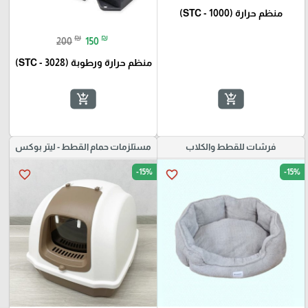
منظم حرارة (STC - 1000)
₪
₪
200
150
منظم حرارة ورطوبة (STC - 3028)
add_shopping_cart
add_shopping_cart
فرشات للقطط والكلاب
مستلزمات حمام القطط - ليتر بوكس
-15%
-15%
favorite_border
favorite_border