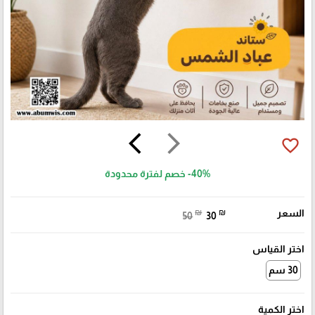
arrow_back_ios
arrow_forward_ios
favorite_border
-40%
خصم لفترة محدودة
السعر
₪
₪
50
30
اختر القياس
30 سم
اختر الكمية