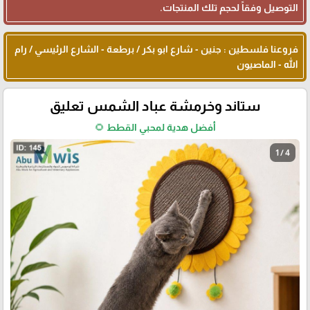
التوصيل وفقاً لحجم تلك المنتجات.
فروعنا فلسطين : جنين - شارع ابو بكر / برطعة - الشارع الرئيسي / رام
الله - الماصيون
ستاند وخرمشة عباد الشمس تعليق
أفضل هدية لمحبي القطط 🌻
1 / 4