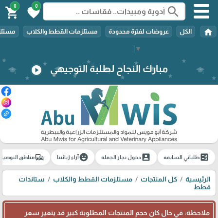
0
0
search
shopping_cart
favorite
home
الكل
عروضات لفترة محدودة
مستلزمات القطط والكلاب
مستلزم
Select Language
▼
مبارك النجاح لطلبة التوجيهي
play_circle
commute
emoji_emotions
account_box
ballot
طلباتي السابقة
دخول تجار الجملة
آراء زبائننا
مناطق التوصيل
الرئيسية
كل المنتجات
مستلزمات القطط والكلاب
ستاندات
قطط
ملاحظة: في حال كان حجم المنتجات المطلوبة كبير قد يتغير سعر