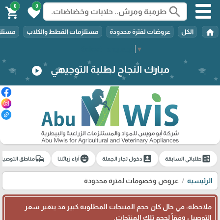
0
0
search
shopping_cart
favorite
home
الكل
عروضات لفترة محدودة
مستلزمات القطط والكلاب
مستلزم
Select Language
▼
مبارك النجاح لطلبة التوجيهي
play_circle
commute
emoji_emotions
account_box
ballot
طلباتي السابقة
دخول تجار الجملة
آراء زبائننا
مناطق التوصيل
الرئيسية
عروض وخصومات لفترة محدودة
ملاحظة: في حال كان حجم المنتجات المطلوبة كبير قد يتغير سعر
التوصيل وفقاً لحجم تلك المنتجات.