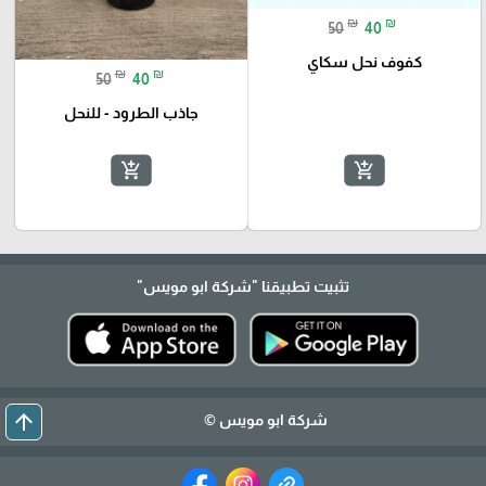
₪
₪
50
40
كفوف نحل سكاي
₪
₪
50
40
جاذب الطرود - للنحل
add_shopping_cart
add_shopping_cart
تثبيت تطبيقنا
"شركة ابو مويس"
arrow_upward
شركة ابو مويس ©