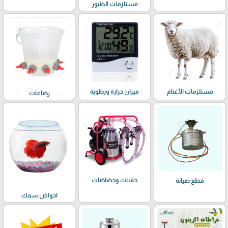
مستلزمات الطيور
مستلزمات الأغنام
ميزان حرارة ورطوبة
رضاعات
حلابات وخضاضات
قطع صيانة
احواض سمك