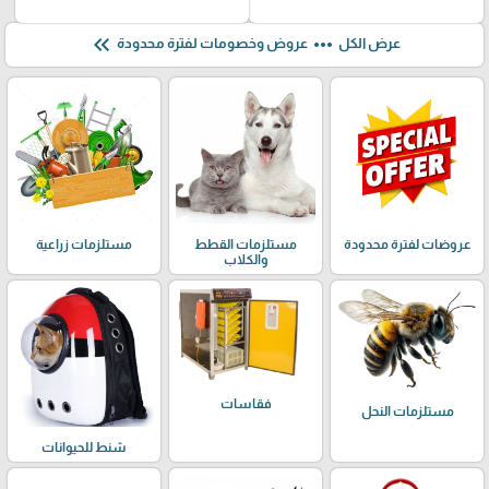
keyboard_double_arrow_left
more_horiz
عرض الكل
عروض وخصومات لفترة محدودة
عروضات لفترة محدودة
مستلزمات القطط
مستلزمات زراعية
والكلاب
فقاسات
مستلزمات النحل
شنط للحيوانات