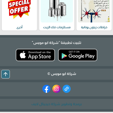
خراطات زيتون يونانية
مستلزمات تنك الزيت
أخرى
تثبيت تطبيقنا
"شركة ابو مويس"
arrow_upward
شركة ابو مويس ©
برمجة وتطوير شركة ديجيتال لايف