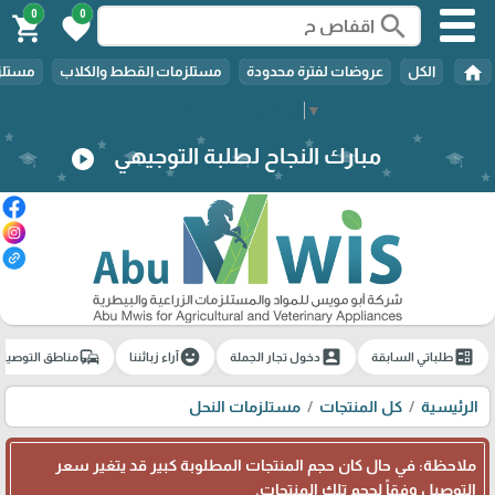
0
0
search
shopping_cart
favorite
home
الكل
عروضات لفترة محدودة
مستلزمات القطط والكلاب
مستلزم
Select Language
▼
مبارك النجاح لطلبة التوجيهي
play_circle
commute
emoji_emotions
account_box
ballot
طلباتي السابقة
دخول تجار الجملة
آراء زبائننا
مناطق التوصيل
الرئيسية
كل المنتجات
مستلزمات النحل
ملاحظة: في حال كان حجم المنتجات المطلوبة كبير قد يتغير سعر
التوصيل وفقاً لحجم تلك المنتجات.