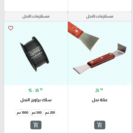
مستلزمات النحل
مستلزمات النحل
favorite_border
favorite_border
₪
₪
15 - 35
25
عتلة نحل
سلك براويز النحل
200 غم
500 غم
1000 غم
add_shopping_cart
add_shopping_cart