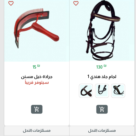
favorite_border
favorite_border
₪
₪
15
130
لجام جلد هندي 1
جرادة خيل مسنن
سيتوفر قريباً
add_shopping_cart
add_shopping_cart
مستلزمات النحل
مستلزمات النحل