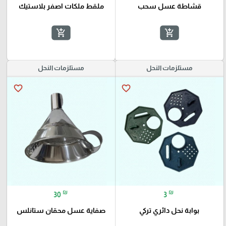
قشاطة عسل سحب
ملقط ملكات اصفر بلاستيك
add_shopping_cart
add_shopping_cart
مستلزمات النحل
مستلزمات النحل
favorite_border
favorite_border
₪
₪
30
3
بوابة نحل دائري تركي
صفاية عسل محقان ستانلس