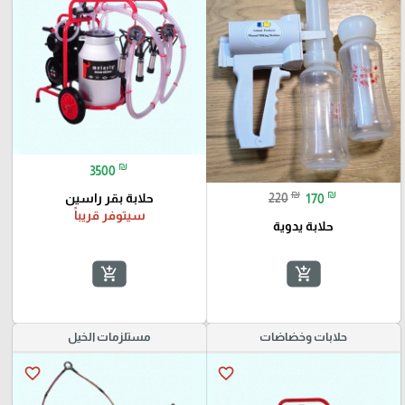
₪
3500
₪
₪
220
170
حلابة بقر راسين
سيتوفر قريباً
حلابة يدوية
add_shopping_cart
add_shopping_cart
حلابات وخضاضات
مستلزمات الخيل
favorite_border
favorite_border