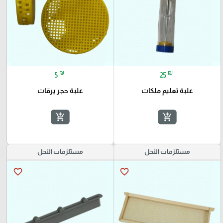
₪
₪
5
25
علبة تعليم ملكات
علبة حجر يرقات
add_shopping_cart
add_shopping_cart
مستلزمات النحل
مستلزمات النحل
favorite_border
favorite_border