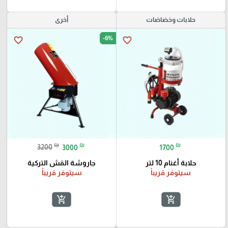
حلابات وخضاضات
أخرى
-6%
favorite_border
favorite_border
₪
₪
₪
3200
3000
1700
حلابة أغنام 10 لتر
جاروشة القش التركية
سيتوفر قريباً
سيتوفر قريباً
add_shopping_cart
add_shopping_cart