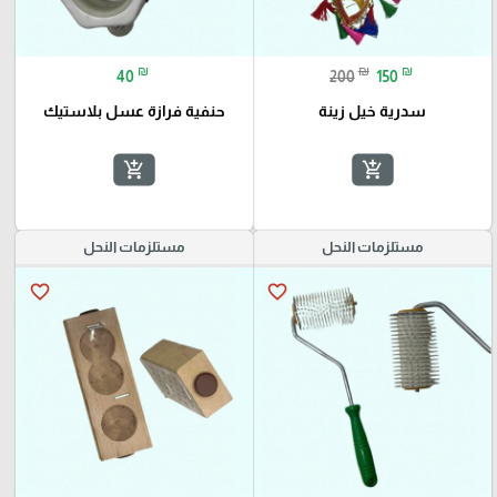
₪
₪
₪
40
200
150
سدرية خيل زينة
حنفية فرازة عسل بلاستيك
add_shopping_cart
add_shopping_cart
مستلزمات النحل
مستلزمات النحل
favorite_border
favorite_border