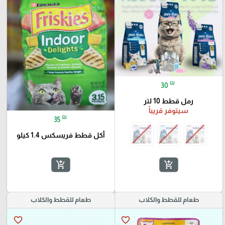
₪
30
رمل قطط 10 لتر
سيتوفر قريباً
₪
35
أكل قطط فريسكس 1.4 كيلو
add_shopping_cart
add_shopping_cart
طعام للقطط والكلاب
طعام للقطط والكلاب
favorite_border
favorite_border