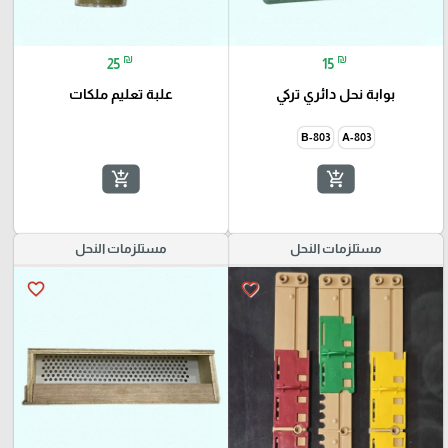
₪
₪
25
15
بوابة نحل دائري تركي
علبة تعليم ملكات
803-B
803-A
add_shopping_cart
add_shopping_cart
مستلزمات النحل
مستلزمات النحل
favorite_border
favorite_border