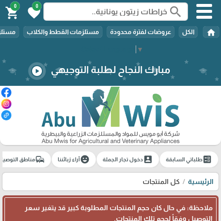
0
0
search
shopping_cart
favorite
home
الكل
عروضات لفترة محدودة
مستلزمات القطط والكلاب
مستلزم
Select Language
▼
مبارك النجاح لطلبة التوجيهي
play_circle
🎓
commute
emoji_emotions
account_box
ballot
طلباتي السابقة
دخول تجار الجملة
آراء زبائننا
مناطق التوصيل
الرئيسية
كل المنتجات
ملاحظة: في حال كان حجم المنتجات المطلوبة كبير قد يتغير سعر
التوصيل وفقاً لحجم تلك المنتجات.