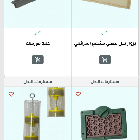
₪
₪
3
6
برواز نحل نصفي مشمع اسرائيلي
علبة فورميك
add_shopping_cart
add_shopping_cart
مستلزمات النحل
مستلزمات النحل
favorite_border
favorite_border