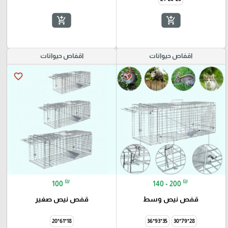
add_shopping_cart
add_shopping_cart
اقفاص حيوانات
اقفاص حيوانات
favorite_border
favorite_border
₪
₪
100
140 - 200
قفص نيص وسط
قفص نيص صغير
18*61*20
35*93*36
28*79*30