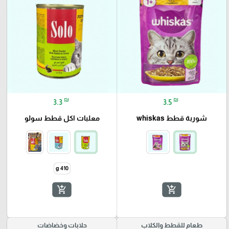
₪
₪
3.3
3.5
شوربة قطط whiskas
معلبات اكل قطط سولو
410 g
add_shopping_cart
add_shopping_cart
طعام للقطط والكلاب
حلابات وخضاضات