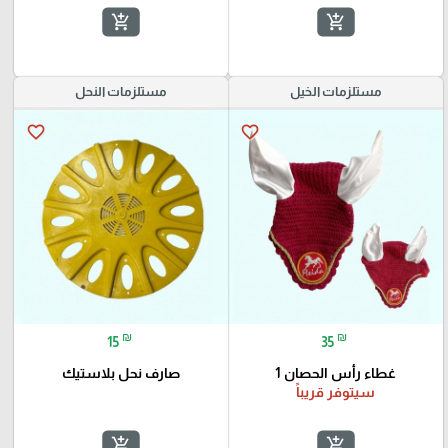
add_shopping_cart
add_shopping_cart
مستلزمات الخيل
مستلزمات النحل
favorite_border
favorite_border
₪
₪
15
35
غطاء رأس الحصان 1
صارف نحل بلاستيك
سيتوفر قريباً
add_shopping_cart
add_shopping_cart