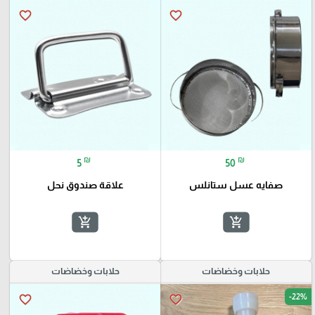
favorite_border
favorite_border
₪
₪
5
50
صفايه عسل ستانلس
علاقة صندوق نحل
add_shopping_cart
add_shopping_cart
حلابات وخضاضات
حلابات وخضاضات
-22%
favorite_border
favorite_border