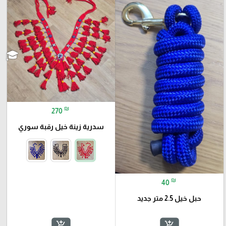
₪
270
سدرية زينة خيل رقبة سوري
₪
40
حبل خيل 2.5 متر جديد
add_shopping_cart
add_shopping_cart