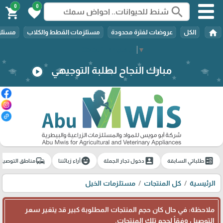
0
0
search
shopping_cart
favorite
home
الكل
عروضات لفترة محدودة
مستلزمات القطط والكلاب
مستلزم
Select Language
▼
مبارك النجاح لطلبة التوجيهي
play_circle
commute
emoji_emotions
account_box
ballot
طلباتي السابقة
دخول تجار الجملة
آراء زبائننا
مناطق التوصيل
الرئيسية
كل المنتجات
مستلزمات الخيل
ملاحظة: في حال كان حجم المنتجات المطلوبة كبير قد يتغير سعر
التوصيل وفقاً لحجم تلك المنتجات.