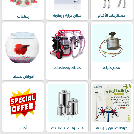
مستلزمات الأغنام
ميزان حرارة ورطوبة
رضاعات
حلابات وخضاضات
قطع صيانة
احواض سمك
خراطات زيتون يونانية
مستلزمات تنك الزيت
أخرى