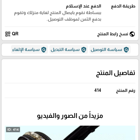
طريقة الدفع
الدفع عند الإستلام
ببساطة نقوم بايصال المنتج لغاية منزلك وتقوم
بدفع الثمن لموظف التوصيل.
qr_code
public
نسخ رابط المنتج
QR
policy
policy
policy
سياسة التوصيل
سياسة التبديل
سياسة الإلغاء
تفاصيل المنتج
رقم المنتج
414
مزيداً من الصور والفيديو