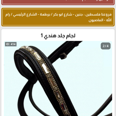
فروعنا فلسطين : جنين - شارع ابو بكر / برطعة - الشارع الرئيسي / رام
الله - الماصيون
لجام جلد هندي 1
2 / 4