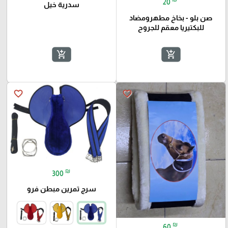
20
سدرية خيل
صن بلو - بخاخ مطهرومضاد
للبكتيريا معقم للجروح
add_shopping_cart
add_shopping_cart
favorite_border
favorite_border
🎓
₪
300
سرج تمرين مبطن فرو
₪
60