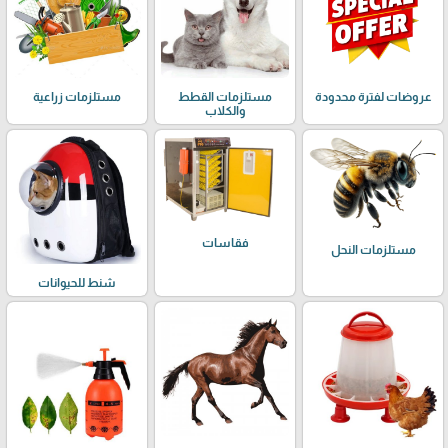
عروضات لفترة محدودة
مستلزمات القطط
مستلزمات زراعية
والكلاب
فقاسات
مستلزمات النحل
شنط للحيوانات