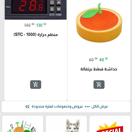
₪
₪
140
130
منظم حرارة (STC - 1000)
₪
₪
60
40
خداشة قطط برتقالة
add_shopping_cart
add_shopping_cart
keyboard_double_arrow_left
more_horiz
عرض الكل
عروض وخصومات لفترة محدودة