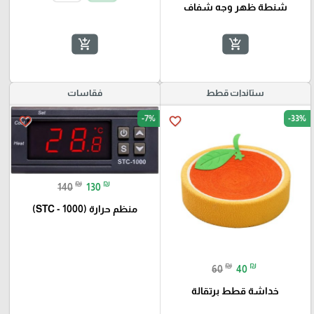
شنطة ظهر وجه شفاف
add_shopping_cart
add_shopping_cart
ستاندات قطط
فقاسات
-7%
-33%
favorite_border
favorite_border
₪
₪
140
130
منظم حرارة (STC - 1000)
₪
₪
60
40
خداشة قطط برتقالة