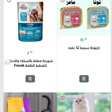
favorite_border
favorite_border
₪
85
كرتونة سيمبا 32 علبه
₪
4
شوربة قطط بالسمك والدجاج
للقطط البالغة Frendi
add_shopping_cart
add_shopping_cart
favorite_border
favorite_border