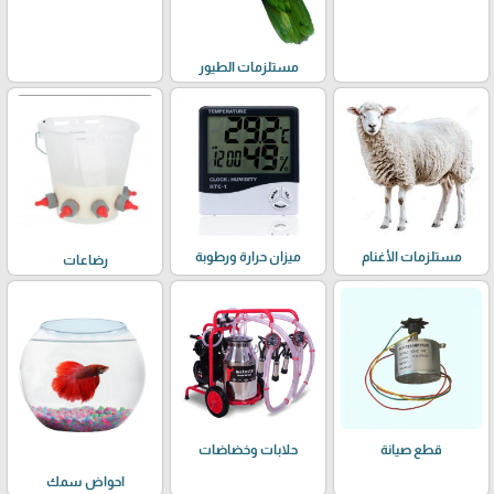
مستلزمات الطيور
مستلزمات الأغنام
ميزان حرارة ورطوبة
رضاعات
حلابات وخضاضات
قطع صيانة
احواض سمك