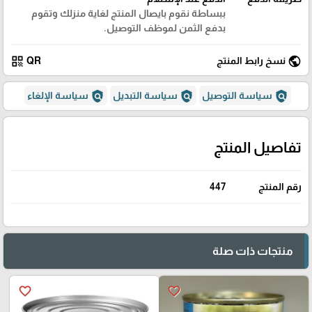
ببساطة نقوم بايصال المنتج لغاية منزلك وتقوم
بدفع الثمن لموظف التوصيل.
qr_code
public
نسخ رابط المنتج
QR
policy
policy
policy
سياسة التوصيل
سياسة التبديل
سياسة الإلغاء
تفاصيل المنتج
رقم المنتج
447
منتجات ذات صلة
favorite_border
favorite_border