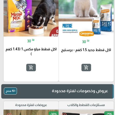
₪
₪
30
30
اكل قطط مياو مكس 1 (1.43 كغم
اكل قطط جديد 1.5 كغم - برستيج
)
add_shopping_cart
add_shopping_cart
عروض وخصومات لفترة محدودة
151 منتج
🎓
مستلزمات القطط والكلاب
عروضات لفترة محدودة
-30%
-25%