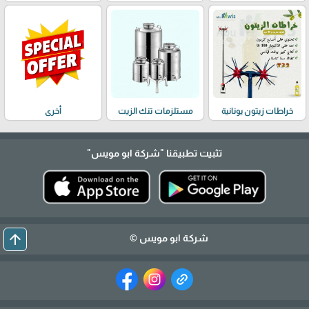
خراطات زيتون يونانية
مستلزمات تنك الزيت
أخرى
تثبيت تطبيقنا
"شركة ابو مويس"
arrow_upward
شركة ابو مويس ©