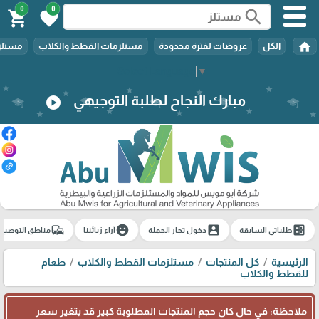
0
0
search
shopping_cart
favorite
home
الكل
عروضات لفترة محدودة
مستلزمات القطط والكلاب
مستلزم
Select Language
▼
مبارك النجاح لطلبة التوجيهي
play_circle
commute
emoji_emotions
account_box
ballot
طلباتي السابقة
دخول تجار الجملة
آراء زبائننا
مناطق التوصيل
الرئيسية
كل المنتجات
مستلزمات القطط والكلاب
طعام
للقطط والكلاب
ملاحظة: في حال كان حجم المنتجات المطلوبة كبير قد يتغير سعر