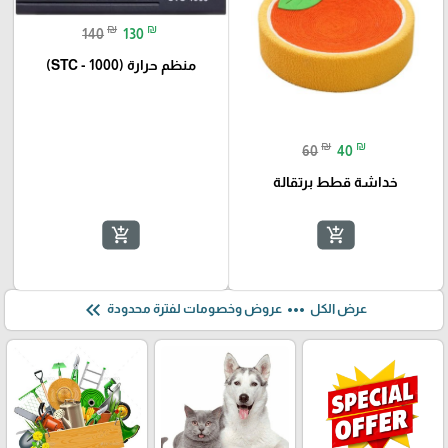
₪
₪
140
130
منظم حرارة (STC - 1000)
₪
₪
60
40
خداشة قطط برتقالة
add_shopping_cart
add_shopping_cart
keyboard_double_arrow_left
more_horiz
عرض الكل
عروض وخصومات لفترة محدودة