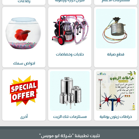
مستلزمات الأغنام
ميزان حرارة ورطوبة
رضاعات
حلابات وخضاضات
قطع صيانة
احواض سمك
خراطات زيتون يونانية
مستلزمات تنك الزيت
أخرى
تثبيت تطبيقنا
"شركة ابو مويس"