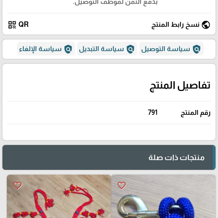
بدفع الثمن لموظف التوصيل.
qr_code
public
نسخ رابط المنتج
QR
policy
policy
policy
سياسة التوصيل
سياسة التبديل
سياسة الإلغاء
تفاصيل المنتج
رقم المنتج
791
منتجات ذات صلة
favorite_border
favorite_border