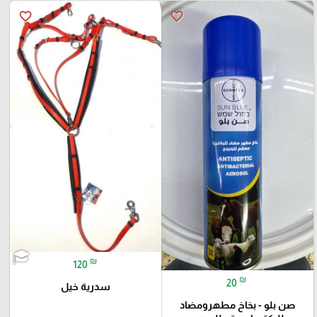
favorite_border
favorite_border
₪
120
₪
20
سدرية خيل
صن بلو - بخاخ مطهرومضاد