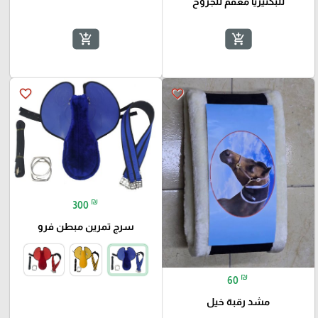
للبكتيريا معقم للجروح
add_shopping_cart
add_shopping_cart
favorite_border
favorite_border
₪
300
سرج تمرين مبطن فرو
₪
60
مشد رقبة خيل