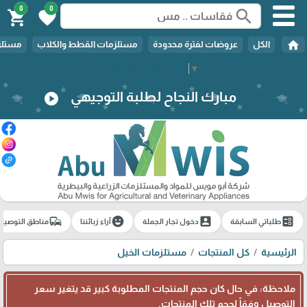
0
0
search
shopping_cart
favorite
home
الكل
عروضات لفترة محدودة
مستلزمات القطط والكلاب
مستلزم
Select Language
▼
مبارك النجاح لطلبة التوجيهي
play_circle
commute
emoji_emotions
account_box
ballot
طلباتي السابقة
دخول تجار الجملة
آراء زبائننا
مناطق التوصيل
الرئيسية
كل المنتجات
مستلزمات الخيل
ملاحظة: في حال كان حجم المنتجات المطلوبة كبير قد يتغير سعر
التوصيل وفقاً لحجم تلك المنتجات.