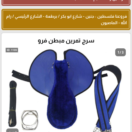
فروعنا فلسطين : جنين - شارع ابو بكر / برطعة - الشارع الرئيسي / رام
الله - الماصيون
سرج تمرين مبطن فرو
1 / 3