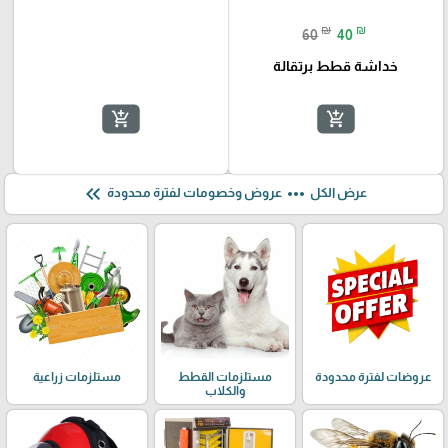
₪
₪
60
40
خداشة قطط برتقالة
add_shopping_cart
add_shopping_cart
keyboard_double_arrow_left
more_horiz
عرض الكل
عروض وخصومات لفترة محدودة
عروضات لفترة محدودة
مستلزمات القطط
مستلزمات زراعية
والكلاب