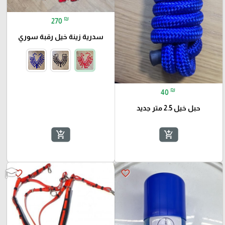
₪
270
سدرية زينة خيل رقبة سوري
₪
40
حبل خيل 2.5 متر جديد
add_shopping_cart
add_shopping_cart
favorite_border
favorite_border