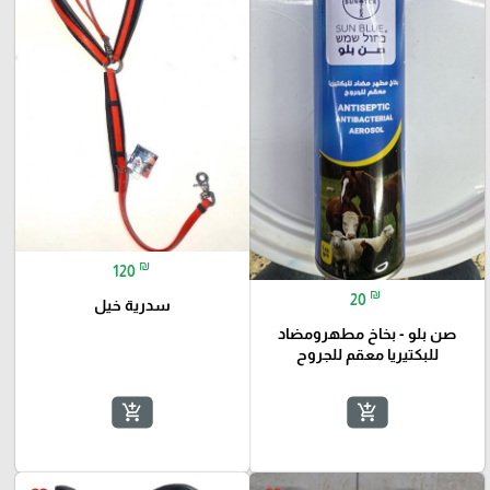
₪
120
₪
20
سدرية خيل
صن بلو - بخاخ مطهرومضاد
للبكتيريا معقم للجروح
add_shopping_cart
add_shopping_cart