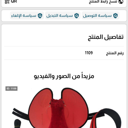
qr_code
public
نسخ رابط المنتج
QR
policy
policy
policy
سياسة التوصيل
سياسة التبديل
سياسة الإلغاء
تفاصيل المنتج
رقم المنتج
1109
مزيداً من الصور والفيديو