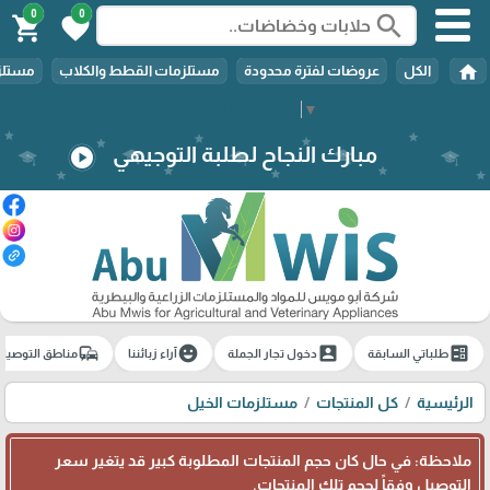
0
0
search
shopping_cart
favorite
home
الكل
عروضات لفترة محدودة
مستلزمات القطط والكلاب
مستلزم
Select Language
▼
مبارك النجاح لطلبة التوجيهي
play_circle
commute
emoji_emotions
account_box
ballot
طلباتي السابقة
دخول تجار الجملة
آراء زبائننا
مناطق التوصيل
الرئيسية
كل المنتجات
مستلزمات الخيل
ملاحظة: في حال كان حجم المنتجات المطلوبة كبير قد يتغير سعر
التوصيل وفقاً لحجم تلك المنتجات.