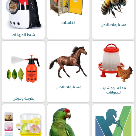
فقاسات
مستلزمات النحل
شنط للحيوانات
مستلزمات الخيل
معالف ومشارب
للحيوانات
طرمبة ومرش