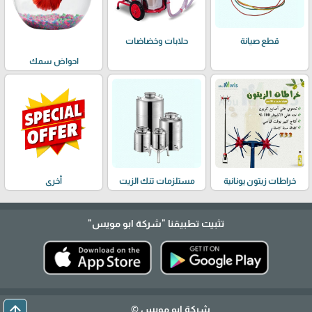
حلابات وخضاضات
قطع صيانة
احواض سمك
خراطات زيتون يونانية
مستلزمات تنك الزيت
أخرى
تثبيت تطبيقنا
"شركة ابو مويس"
arrow_upward
شركة ابو مويس ©