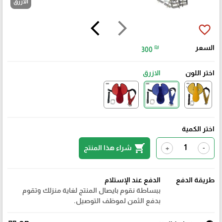
الازرق
arrow_back_ios
arrow_forward_ios
favorite_border
السعر
₪
300
اختر اللون
الازرق
اختر الكمية
shopping_cart
شراء هذا المنتج
+
-
طريقة الدفع
الدفع عند الإستلام
ببساطة نقوم بايصال المنتج لغاية منزلك وتقوم
بدفع الثمن لموظف التوصيل.