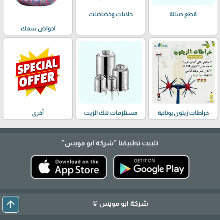
حلابات وخضاضات
قطع صيانة
احواض سمك
خراطات زيتون يونانية
مستلزمات تنك الزيت
أخرى
تثبيت تطبيقنا
"شركة ابو مويس"
arrow_upward
شركة ابو مويس ©