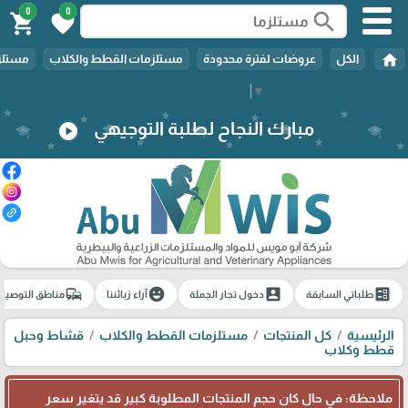
0
0
search
shopping_cart
favorite
home
الكل
عروضات لفترة محدودة
مستلزمات القطط والكلاب
مستلزم
Select Language
▼
مبارك النجاح لطلبة التوجيهي
play_circle
commute
emoji_emotions
account_box
ballot
طلباتي السابقة
دخول تجار الجملة
آراء زبائننا
مناطق التوصيل
الرئيسية
كل المنتجات
مستلزمات القطط والكلاب
قشاط وحبل
قطط وكلاب
ملاحظة: في حال كان حجم المنتجات المطلوبة كبير قد يتغير سعر