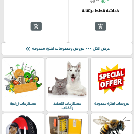
60
40
خداشة قطط برتقالة
add_shopping_cart
add_shopping_cart
keyboard_double_arrow_left
more_horiz
عرض الكل
عروض وخصومات لفترة محدودة
عروضات لفترة محدودة
مستلزمات القطط
مستلزمات زراعية
والكلاب