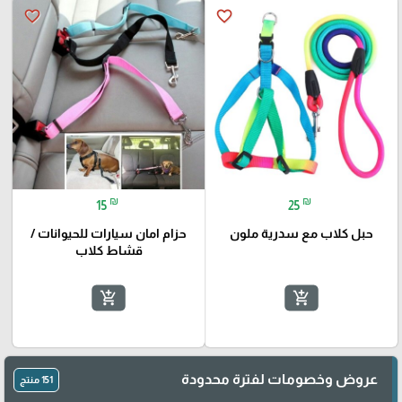
favorite_border
favorite_border
🎓
₪
₪
15
25
حبل كلاب مع سدرية ملون
حزام امان سيارات للحيوانات /
قشاط كلاب
add_shopping_cart
add_shopping_cart
عروض وخصومات لفترة محدودة
151 منتج