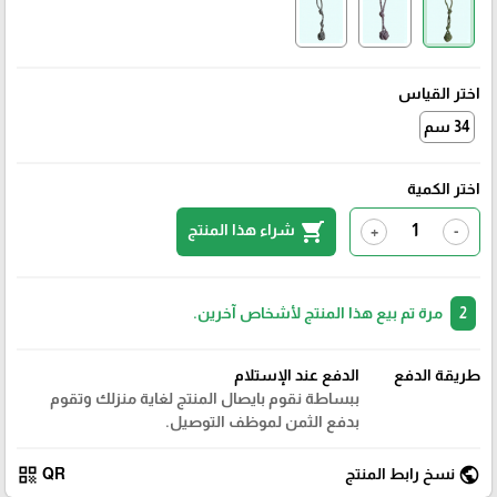
اختر القياس
34 سم
اختر الكمية
shopping_cart
شراء هذا المنتج
+
-
2
مرة تم بيع هذا المنتج لأشخاص آخرين.
طريقة الدفع
الدفع عند الإستلام
ببساطة نقوم بايصال المنتج لغاية منزلك وتقوم
بدفع الثمن لموظف التوصيل.
qr_code
public
نسخ رابط المنتج
QR