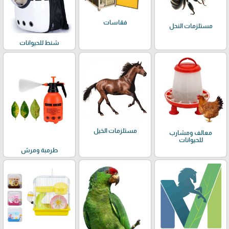
فقاسات
مستلزمات النحل
شنط للحيوانات
مستلزمات الخيل
معالف ومشارب
للحيوانات
طرمبة ومرش