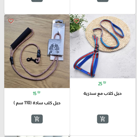
favorite_border
favorite_border
₪
25
₪
حبل كلاب مع سدرية
15
حبل كلب سادة (110 سم )
add_shopping_cart
add_shopping_cart