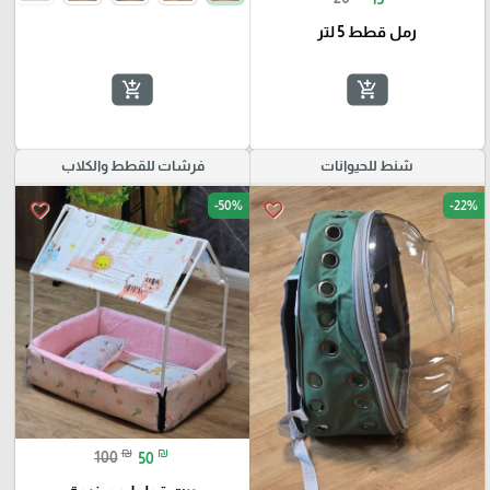
رمل قطط 5 لتر
add_shopping_cart
add_shopping_cart
شنط للحيوانات
فرشات للقطط والكلاب
-50%
-22%
favorite_border
favorite_border
₪
₪
100
50