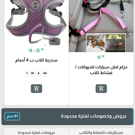
₪
18 - 25
₪
15
سدرية كلاب ب 4 أحجام
حزام امان سيارات للحيوانات /
قشاط كلاب
l
m
s
xs
add_shopping_cart
add_shopping_cart
عروض وخصومات لفترة محدودة
151 منتج
🎓
مستلزمات القطط والكلاب
عروضات لفترة محدودة