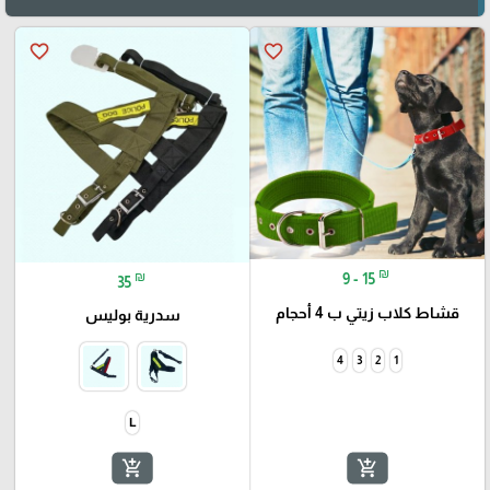
favorite_border
favorite_border
₪
₪
9 - 15
35
قشاط كلاب زيتي ب 4 أحجام
سدرية بوليس
4
3
2
1
L
add_shopping_cart
add_shopping_cart