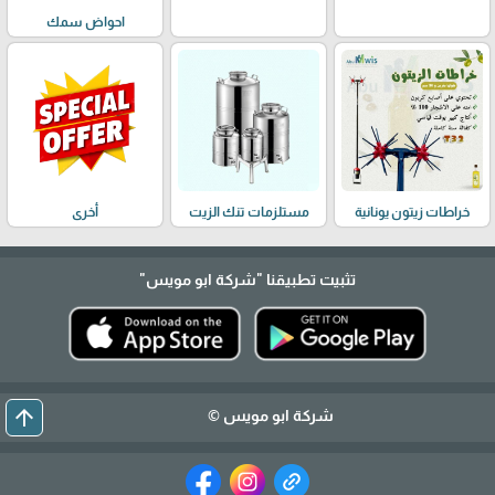
احواض سمك
خراطات زيتون يونانية
مستلزمات تنك الزيت
أخرى
تثبيت تطبيقنا
"شركة ابو مويس"
arrow_upward
شركة ابو مويس ©