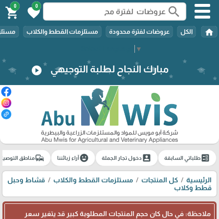
0
0
search
shopping_cart
favorite
home
الكل
عروضات لفترة محدودة
مستلزمات القطط والكلاب
مستلزم
Select Language
▼
مبارك النجاح لطلبة التوجيهي
play_circle
commute
emoji_emotions
account_box
ballot
طلباتي السابقة
دخول تجار الجملة
آراء زبائننا
مناطق التوصيل
الرئيسية
كل المنتجات
مستلزمات القطط والكلاب
قشاط وحبل
قطط وكلاب
ملاحظة: في حال كان حجم المنتجات المطلوبة كبير قد يتغير سعر