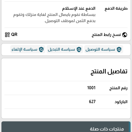
طريقة الدفع
الدفع عند الإستلام
ببساطة نقوم بايصال المنتج لغاية منزلك وتقوم
بدفع الثمن لموظف التوصيل.
qr_code
public
نسخ رابط المنتج
QR
policy
policy
policy
سياسة التوصيل
سياسة التبديل
سياسة الإلغاء
تفاصيل المنتج
رقم المنتج
1001
الباركود
627
منتجات ذات صلة