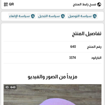
qr_code
public
نسخ رابط المنتج
QR
policy
policy
policy
سياسة التوصيل
سياسة التبديل
سياسة الإلغاء
تفاصيل المنتج
رقم المنتج
640
الباركود
3374
مزيداً من الصور والفيديو