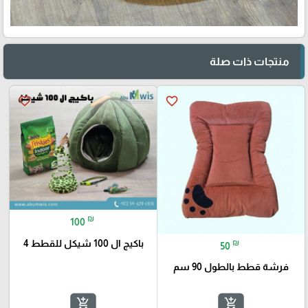
منتجات ذات صلة
favorite_border
favorite_border
₪
100
باكيج ال 100 شيكل للقطط 4
₪
50
فرشة قطط بالطول 90 سم
add_shopping_cart
add_shopping_cart