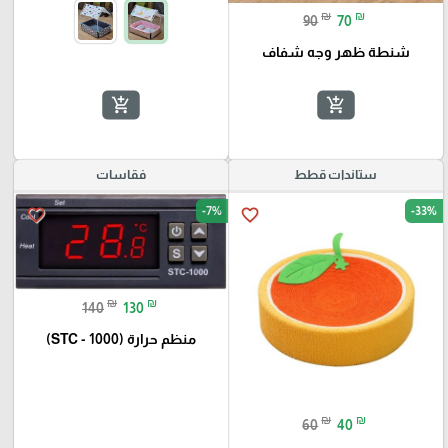
₪
₪
90
70
شنطة ظهر وجه شفاف
add_shopping_cart
add_shopping_cart
ستاندات قطط
فقاسات
-7%
-33%
favorite_border
favorite_border
₪
₪
140
130
منظم حرارة (STC - 1000)
₪
₪
60
40