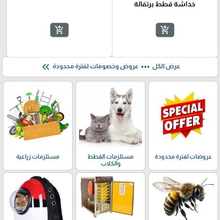
خداشة قطط برتقالة
add_shopping_cart
add_shopping_cart
keyboard_double_arrow_left
more_horiz
عرض الكل
عروض وخصومات لفترة محدودة
عروضات لفترة محدودة
مستلزمات القطط
مستلزمات زراعية
والكلاب