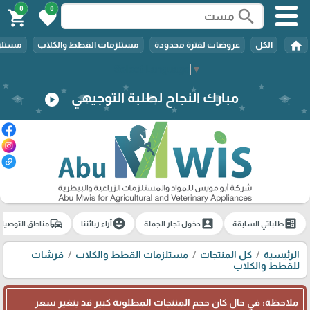
0
0
search
shopping_cart
favorite
home
الكل
عروضات لفترة محدودة
مستلزمات القطط والكلاب
مستلزم
Select Language
▼
مبارك النجاح لطلبة التوجيهي
play_circle
commute
emoji_emotions
account_box
ballot
طلباتي السابقة
دخول تجار الجملة
آراء زبائننا
مناطق التوصيل
الرئيسية
كل المنتجات
مستلزمات القطط والكلاب
فرشات
للقطط والكلاب
ملاحظة: في حال كان حجم المنتجات المطلوبة كبير قد يتغير سعر