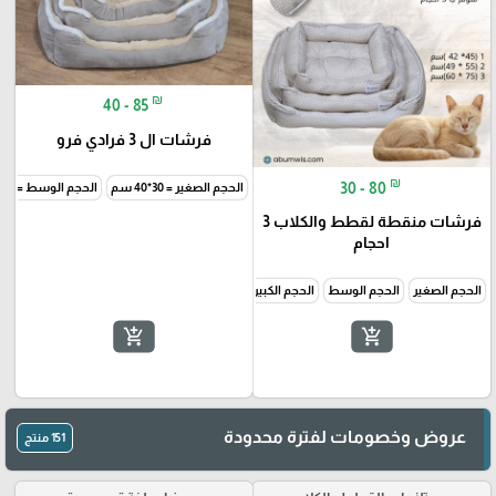
🎓
₪
40 - 85
فرشات ال 3 فرادي فرو
₪
30 - 80
الحجم الصغير = 30*40 سم
الحجم الوسط = 40*46 سم
فرشات منقطة لقطط والكلاب 3
احجام
الحجم الصغير
الحجم الوسط
الحجم الكبير
add_shopping_cart
add_shopping_cart
عروض وخصومات لفترة محدودة
151 منتج