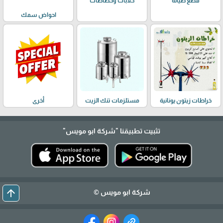
حلابات وخضاضات
قطع صيانة
احواض سمك
خراطات زيتون يونانية
مستلزمات تنك الزيت
أخرى
تثبيت تطبيقنا
"شركة ابو مويس"
arrow_upward
شركة ابو مويس ©