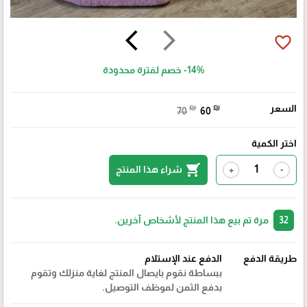
arrow_back_ios
arrow_forward_ios
favorite_border
-14%
خصم لفترة محدودة
السعر
₪
₪
70
60
اختر الكمية
shopping_cart
شراء هذا المنتج
+
-
32
مرة تم بيع هذا المنتج لأشخاص آخرين.
طريقة الدفع
الدفع عند الإستلام
ببساطة نقوم بايصال المنتج لغاية منزلك وتقوم
بدفع الثمن لموظف التوصيل.