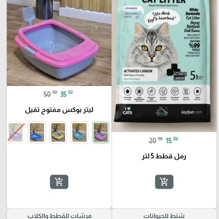
₪
₪
50
35
ليتر بوكس مفتوح تقيل
₪
₪
20
15
رمل قطط 5 لتر
add_shopping_cart
add_shopping_cart
شنط للحيوانات
فرشات للقطط والكلاب