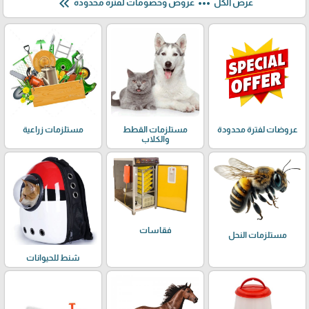
keyboard_double_arrow_left
more_horiz
عرض الكل
عروض وخصومات لفترة محدودة
عروضات لفترة محدودة
مستلزمات القطط
مستلزمات زراعية
والكلاب
فقاسات
مستلزمات النحل
شنط للحيوانات