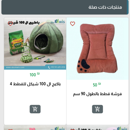
منتجات ذات صلة
favorite_border
favorite_border
₪
100
باكيج ال 100 شيكل للقطط 4
₪
50
فرشة قطط بالطول 90 سم
add_shopping_cart
add_shopping_cart