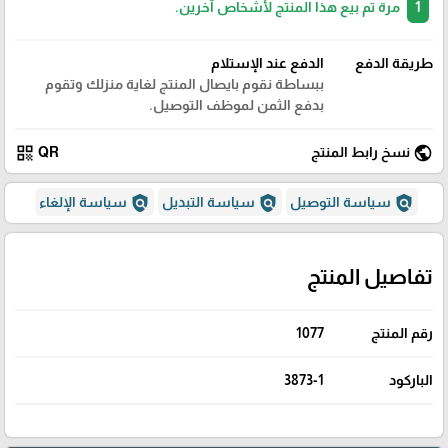
1
مرة تم بيع هذا المنتج لأشخاص آخرين.
طريقة الدفع
الدفع عند الإستلام
ببساطة نقوم بايصال المنتج لغاية منزلك وتقوم
بدفع الثمن لموظف التوصيل.
qr_code
public
نسخ رابط المنتج
QR
policy
policy
policy
سياسة التوصيل
سياسة التبديل
سياسة الإلغاء
تفاصيل المنتج
رقم المنتج
1077
الباركود
3873-1