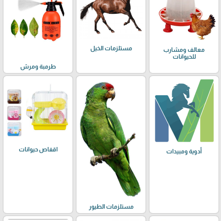
مستلزمات الخيل
معالف ومشارب
للحيوانات
طرمبة ومرش
اقفاص حيوانات
أدوية ومبيدات
مستلزمات الطيور