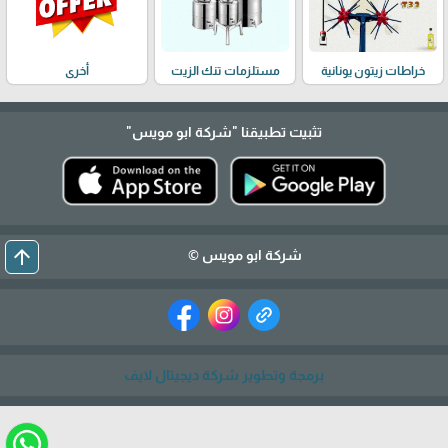
خراطات زيتون يونانية
مستلزمات تنك الزيت
أخرى
تثبيت تطبيقنا
"شركة ابو مويس"
arrow_upward
شركة ابو مويس ©
برمجة وتطوير شركة ديجيتال لايف