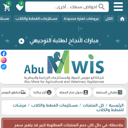
0
0
search
shopping_cart
favorite
home
الكل
عروضات لفترة محدودة
مستلزمات القطط والكلاب
مستلزم
Select Language
▼
مبارك النجاح لطلبة التوجيهي
play_circle
commute
emoji_emotions
account_box
ballot
طلباتي السابقة
دخول تجار الجملة
آراء زبائننا
مناطق التوصيل
الرئيسية
كل المنتجات
مستلزمات القطط والكلاب
فرشات
للقطط والكلاب
ملاحظة: في حال كان حجم المنتجات المطلوبة كبير قد يتغير سعر