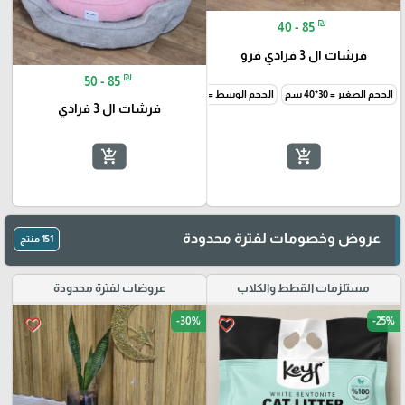
₪
40 - 85
فرشات ال 3 فرادي فرو
₪
50 - 85
الحجم الصغير = 30*40 سم
الحجم الوسط = 40*46 سم
الحجم الكبير = 47*56 سم
فرشات ال 3 فرادي
add_shopping_cart
add_shopping_cart
عروض وخصومات لفترة محدودة
151 منتج
مستلزمات القطط والكلاب
عروضات لفترة محدودة
🎓
-30%
-25%
favorite_border
favorite_border