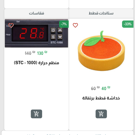
ستاندات قطط
فقاسات
-7%
-33%
favorite_border
favorite_border
₪
₪
140
130
منظم حرارة (STC - 1000)
₪
₪
60
40
خداشة قطط برتقالة
add_shopping_cart
add_shopping_cart