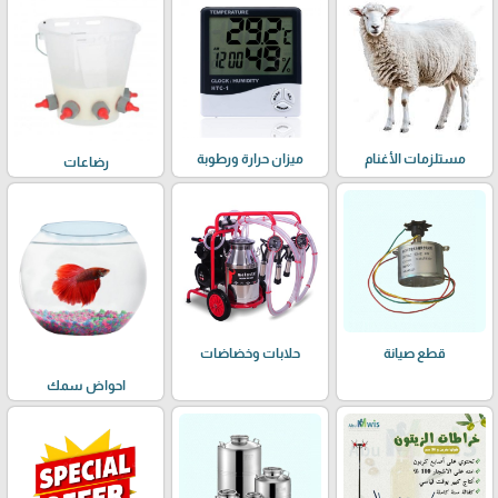
مستلزمات الأغنام
ميزان حرارة ورطوبة
رضاعات
حلابات وخضاضات
قطع صيانة
احواض سمك