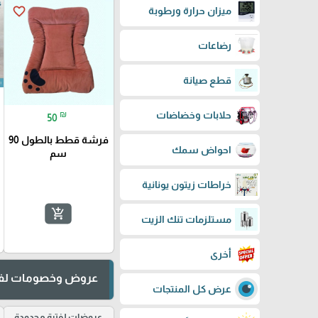
favorite_border
ميزان حرارة ورطوبة
رضاعات
قطع صيانة
حلابات وخضاضات
₪
50
فرشة قطط بالطول 90
احواض سمك
سم
خراطات زيتون يونانية
add_shopping_cart
مستلزمات تنك الزيت
أخرى
عروض وخصومات لفت
عرض كل المنتجات
عروضات لفترة محدودة