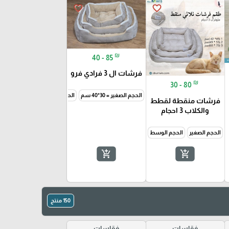
favorite_border
favorite_border
₪
40 - 85
فرشات ال 3 فرادي فرو
₪
30 - 80
الحجم الصغير = 30*40 سم
الحجم الوسط = 40*46 سم
الحج
فرشات منقطة لقطط
والكلاب 3 احجام
الحجم الصغير
الحجم الوسط
الحجم الكبير
add_shopping_cart
add_shopping_cart
150 منتج
فقاسات
فقاسات