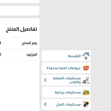
تفاصيل المنتج
رقم المنتج
8
الباركود
2
الرئيسية
عروضات لفترة محدودة
مستلزمات القطط
chevron_left
والكلاب
مستلزمات زراعية
chevron_left
مستلزمات النحل