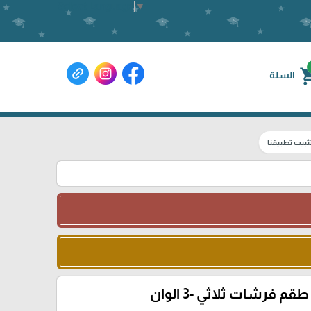
Select Language
▼
shoppin
السلة
ثبيت تطبيقنا
طقم فرشات ثلاثي -3 الوان