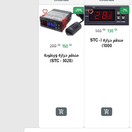
-25%
-7%
favorite_border
favorite_border
₪
₪
140
130
منظم حرارة (STC -
₪
₪
1000)
200
150
منظم حرارة ورطوبة
(STC - 3028)
add_shopping_cart
add_shopping_cart