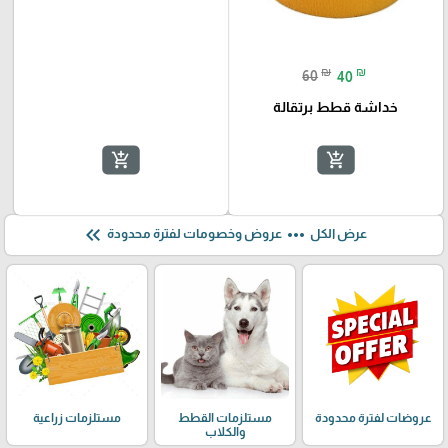
₪
₪
60
40
خداشة قطط برتقالة
add_shopping_cart
add_shopping_cart
keyboard_double_arrow_left
more_horiz
عرض الكل
عروض وخصومات لفترة محدودة
عروضات لفترة محدودة
مستلزمات القطط
مستلزمات زراعية
والكلاب