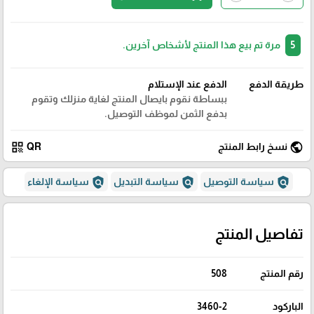
5
مرة تم بيع هذا المنتج لأشخاص آخرين.
طريقة الدفع
الدفع عند الإستلام
ببساطة نقوم بايصال المنتج لغاية منزلك وتقوم
بدفع الثمن لموظف التوصيل.
qr_code
public
نسخ رابط المنتج
QR
policy
policy
policy
سياسة التوصيل
سياسة التبديل
سياسة الإلغاء
تفاصيل المنتج
رقم المنتج
508
الباركود
3460-2