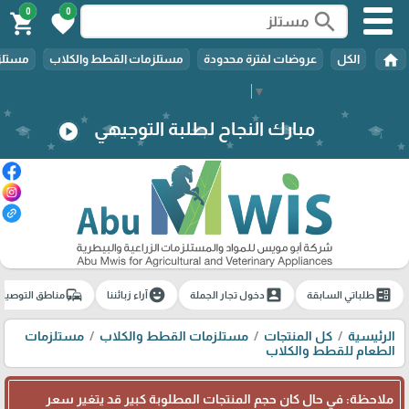
0
0
search
shopping_cart
favorite
home
الكل
عروضات لفترة محدودة
مستلزمات القطط والكلاب
مستلزم
Select Language
▼
مبارك النجاح لطلبة التوجيهي
play_circle
commute
emoji_emotions
account_box
ballot
طلباتي السابقة
دخول تجار الجملة
آراء زبائننا
مناطق التوصيل
الرئيسية
كل المنتجات
مستلزمات القطط والكلاب
مستلزمات
الطعام للقطط والكلاب
ملاحظة: في حال كان حجم المنتجات المطلوبة كبير قد يتغير سعر