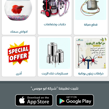
حلابات وخضاضات
قطع صيانة
احواض سمك
خراطات زيتون يونانية
مستلزمات تنك الزيت
أخرى
تثبيت تطبيقنا
"شركة ابو مويس"