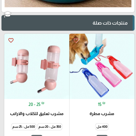
منتجات ذات صلة
favorite_border
favorite_border
₪
₪
20 - 25
15
مشرب مطرة
مشرب تعليق للكلاب والارانب
400 مل
350 مل - 20 سم
500 مل - 25 سم