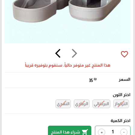
arrow_back_ios
arrow_forward_ios
favorite_border
هذا المنتج غير متوفر حالياً، سنقوم بتوفيره قريباً
السعر
₪
35
اختر اللون
التركواز
البرتقالي
الرمادي
النهدي
اختر الكمية
shopping_cart
شراء هذا المنتج
+
-