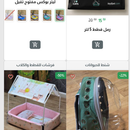
ليتر بوكس مفتوح تقيل
₪
₪
20
15
رمل قطط 5 لتر
add_shopping_cart
add_shopping_cart
شنط للحيوانات
فرشات للقطط والكلاب
-50%
-22%
favorite_border
favorite_border