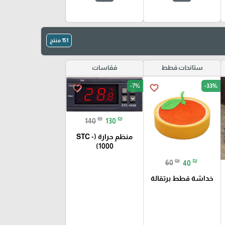
151 منتج
ستاندات قطط
فقاسات
-7%
-33%
favorite_border
favorite_border
₪
₪
140
130
منظم حرارة (STC -
1000)
₪
₪
60
40
خداشة قطط برتقالة