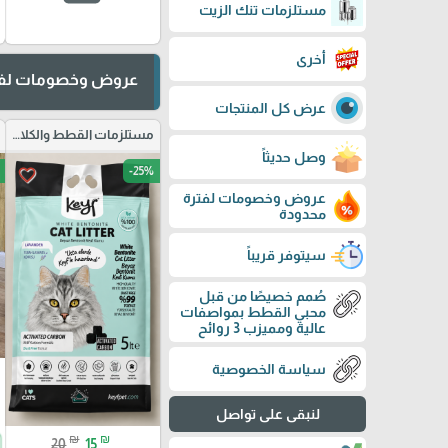
مستلزمات تنك الزيت
أخرى
عروض وخصومات لفت
عرض كل المنتجات
مستلزمات القطط والكلاب
وصل حديثاً
-25%
favorite_border
عروض وخصومات لفترة
محدودة
سيتوفر قريباً
صُمم خصيصًا من قبل
محبي القطط بمواصفات
عالية ومميزب 3 روائح
سياسة الخصوصية
لنبقى على تواصل
₪
₪
20
15