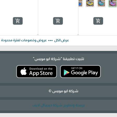
add_shopping_cart
add_shopping_cart
add_shopping_cart
ft
more_horiz
عرض الكل
عروض وخصومات لفترة محدودة
تثبيت تطبيقنا
"شركة ابو مويس"
شركة ابو مويس ©
برمجة وتطوير شركة ديجيتال لايف