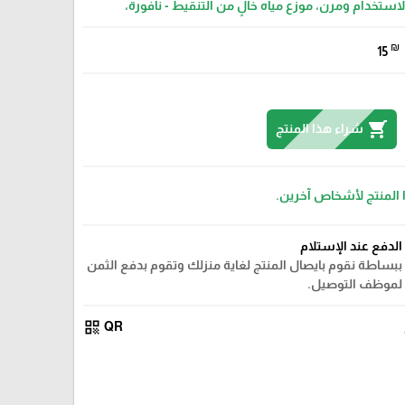
لاستخدام ومرن، موزع مياه خالٍ من التنقيط - نافورة،
₪
15
shopping_cart
شراء هذا المنتج
 المنتج لأشخاص آخرين.
الدفع عند الإستلام
ببساطة نقوم بايصال المنتج لغاية منزلك وتقوم بدفع الثمن
لموظف التوصيل.
qr_code
QR