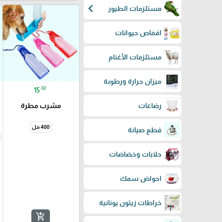
chevron_left
مستلزمات الطيور
favorite_border
اقفاص حيوانات
مستلزمات الأغنام
ميزان حرارة ورطوبة
₪
15
مشرب مطرة
رضاعات
400 مل
قطع صيانة
حلابات وخضاضات
احواض سمك
خراطات زيتون يونانية
add_shopping_cart