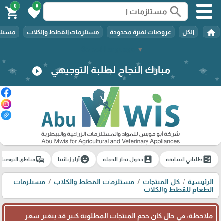
0
0
search
shopping_cart
favorite
home
الكل
عروضات لفترة محدودة
مستلزمات القطط والكلاب
مستلزم
Select Language
▼
مبارك النجاح لطلبة التوجيهي
play_circle
commute
emoji_emotions
account_box
ballot
طلباتي السابقة
دخول تجار الجملة
آراء زبائننا
مناطق التوصيل
الرئيسية
كل المنتجات
مستلزمات القطط والكلاب
مستلزمات
الطعام للقطط والكلاب
ملاحظة: في حال كان حجم المنتجات المطلوبة كبير قد يتغير سعر