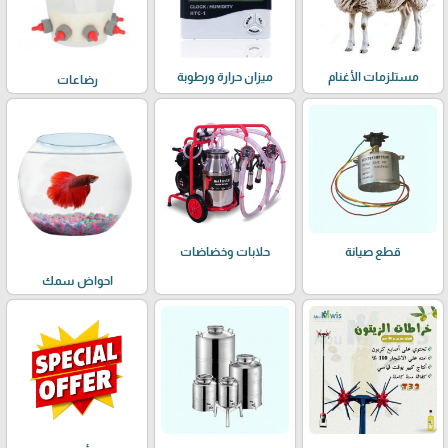
مستلزمات الأغنام
ميزان حرارة ورطوبة
رضاعات
حلابات وخضاضات
قطع صيانة
احواض سمك