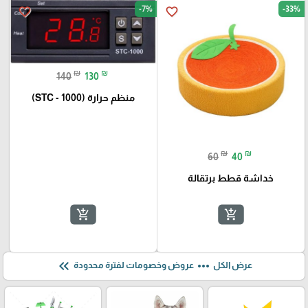
-7%
-33%
favorite_border
favorite_border
₪
₪
140
130
منظم حرارة (STC - 1000)
₪
₪
60
40
خداشة قطط برتقالة
add_shopping_cart
add_shopping_cart
keyboard_double_arrow_left
more_horiz
عرض الكل
عروض وخصومات لفترة محدودة