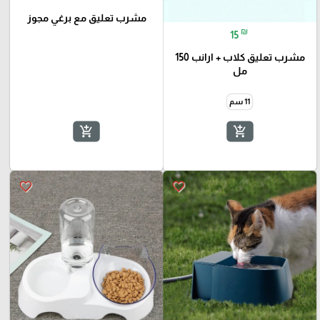
مشرب تعليق مع برغي مجوز
₪
15
مشرب تعليق كلاب + ارانب 150
مل
11 سم
add_shopping_cart
add_shopping_cart
favorite_border
favorite_border
🎓