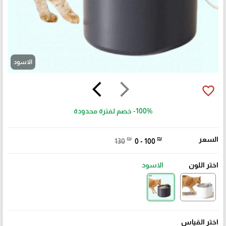
الاسود
arrow_back_ios
arrow_forward_ios
favorite_border
-100%
خصم لفترة محدودة
السعر
₪
₪
130
0 - 100
اختر اللون
الاسود
اختر القياس