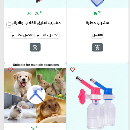
₪
₪
20 - 25
15
مشرب مطرة
مشرب تعليق للكلاب والارانب
400 مل
350 مل - 20 سم
500 مل - 25 سم
add_shopping_cart
add_shopping_cart
favorite_border
favorite_border
₪
15