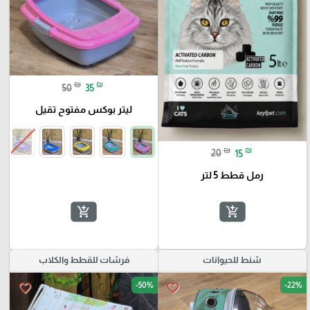
₪
₪
50
35
ليتر بوكس مفتوح تقيل
₪
₪
20
15
رمل قطط 5 لتر
add_shopping_cart
add_shopping_cart
شنط للحيوانات
فرشات للقطط والكلاب
-50%
-22%
favorite_border
favorite_border