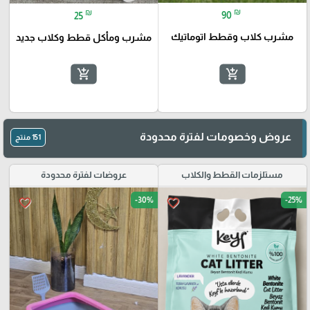
₪
₪
90
25
مشرب كلاب وقطط اتوماتيك
مشرب ومأكل قطط وكلاب جديد
add_shopping_cart
add_shopping_cart
عروض وخصومات لفترة محدودة
151 منتج
مستلزمات القطط والكلاب
عروضات لفترة محدودة
-30%
-25%
favorite_border
favorite_border