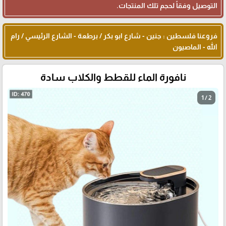
التوصيل وفقاً لحجم تلك المنتجات.
فروعنا فلسطين : جنين - شارع ابو بكر / برطعة - الشارع الرئيسي / رام
الله - الماصيون
نافورة الماء للقطط والكلاب سادة
1 / 2