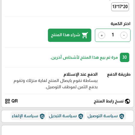
20*17*13
اختر الكمية
shopping_cart
شراء هذا المنتج
+
-
30
مرة تم بيع هذا المنتج لأشخاص آخرين.
طريقة الدفع
الدفع عند الإستلام
ببساطة نقوم بايصال المنتج لغاية منزلك وتقوم
بدفع الثمن لموظف التوصيل.
qr_code
public
نسخ رابط المنتج
QR
policy
policy
policy
سياسة التوصيل
سياسة التبديل
سياسة الإلغاء