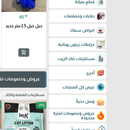
قطع صيانة
₪
حلابات وخضاضات
40
حبل خيل 2.5 متر جديد
احواض سمك
خراطات زيتون يونانية
add_shopping_cart
مستلزمات تنك الزيت
أخرى
عروض وخصومات لفت
عرض كل المنتجات
مستلزمات القطط والكلاب
وصل حديثاً
-25%
favorite_border
عروض وخصومات لفترة
محدودة
سيتوفر قريباً