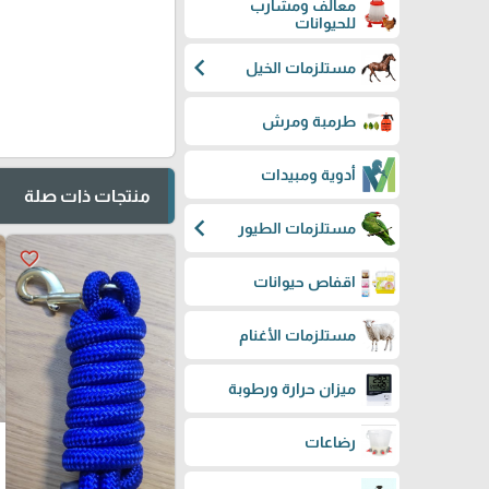
معالف ومشارب
للحيوانات
chevron_left
مستلزمات الخيل
طرمبة ومرش
أدوية ومبيدات
منتجات ذات صلة
chevron_left
مستلزمات الطيور
favorite_border
اقفاص حيوانات
مستلزمات الأغنام
ميزان حرارة ورطوبة
رضاعات