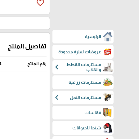
favorite_border
الرئيسية
تفاصيل المنتج
عروضات لفترة محدودة
رقم المنتج
4
مستلزمات القطط
chevron_left
والكلاب
مستلزمات زراعية
chevron_left
مستلزمات النحل
فقاسات
شنط للحيوانات