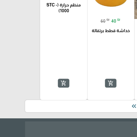
منظم حرارة (STC -
1000)
₪
₪
60
40
خداشة قطط برتقالة
add_shopping_cart
add_shopping_cart
keyboard_double_arrow_le