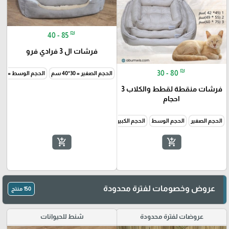
₪
40 - 85
فرشات ال 3 فرادي فرو
₪
30 - 80
الحجم الصغير = 30*40 سم
الحجم الوسط = 40*46 سم
فرشات منقطة لقطط والكلاب 3
احجام
🎓
الحجم الصغير
الحجم الوسط
الحجم الكبير
add_shopping_cart
add_shopping_cart
عروض وخصومات لفترة محدودة
150 منتج
عروضات لفترة محدودة
شنط للحيوانات