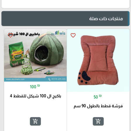
منتجات ذات صلة
favorite_border
favorite_border
₪
100
باكيج ال 100 شيكل للقطط 4
₪
50
فرشة قطط بالطول 90 سم
add_shopping_cart
add_shopping_cart