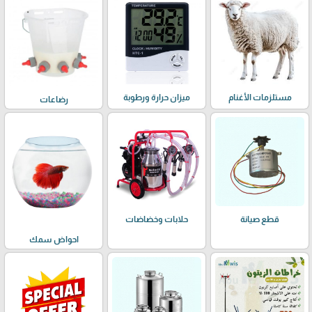
مستلزمات الأغنام
ميزان حرارة ورطوبة
رضاعات
حلابات وخضاضات
قطع صيانة
احواض سمك