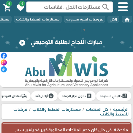
0
0
search
shopping_cart
favorite
home
الكل
عروضات لفترة محدودة
مستلزمات القطط والكلاب
مستلزم
Select Language
▼
مبارك النجاح لطلبة التوجيهي
play_circle
commute
emoji_emotions
account_box
ballot
طلباتي السابقة
دخول تجار الجملة
آراء زبائننا
مناطق التوصيل
الرئيسية
كل المنتجات
مستلزمات القطط والكلاب
فرشات
للقطط والكلاب
ملاحظة: في حال كان حجم المنتجات المطلوبة كبير قد يتغير سعر