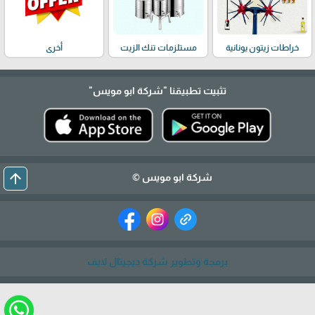
خراطات زيتون يونانية
مستلزمات تنك الزيت
أخرى
تثبيت تطبيقنا
"شركة ابو مويس"
arrow_upward
شركة ابو مويس ©
برمجة وتطوير شركة ديجيتال لايف