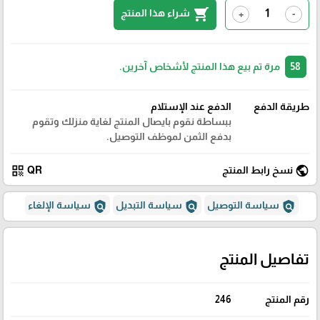
shopping_cart
شراء هذا المنتج
+
-
58
مرة تم بيع هذا المنتج لأشخاص آخرين.
طريقة الدفع
الدفع عند الإستلام
ببساطة نقوم بايصال المنتج لغاية منزلك وتقوم
بدفع الثمن لموظف التوصيل.
qr_code
public
نسخ رابط المنتج
QR
policy
policy
policy
سياسة التوصيل
سياسة التبديل
سياسة الإلغاء
تفاصيل المنتج
رقم المنتج
246