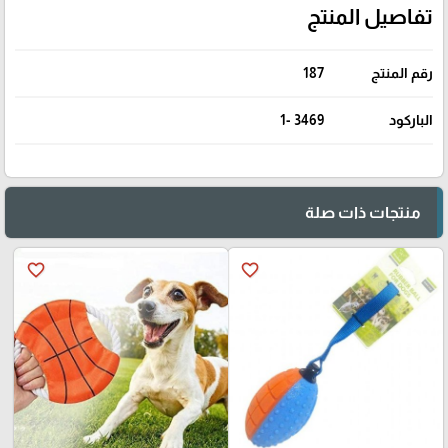
تفاصيل المنتج
رقم المنتج
187
الباركود
3469 -1
منتجات ذات صلة
favorite_border
favorite_border