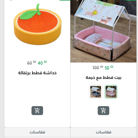
₪
₪
60
40
₪
₪
100
50
خداشة قطط برتقالة
بيت قطط مع خيمة
add_shopping_cart
add_shopping_cart
فقاسات
فقاسات