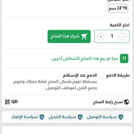
19*24 سم
اختر الكمية
shopping_cart
شراء هذا المنتج
+
-
11
مرة تم بيع هذا المنتج لأشخاص آخرين.
طريقة الدفع
الدفع عند الإستلام
ببساطة نقوم بايصال المنتج لغاية منزلك وتقوم
بدفع الثمن لموظف التوصيل.
qr_code
public
نسخ رابط المنتج
QR
policy
policy
policy
سياسة التوصيل
سياسة التبديل
سياسة الإلغاء