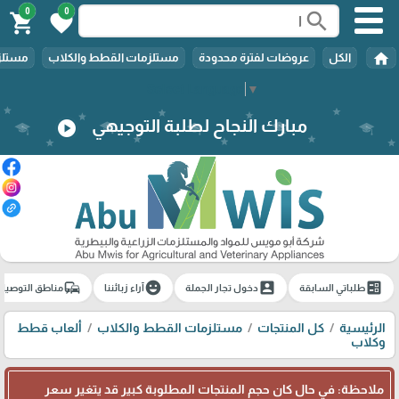
0
0
search
shopping_cart
favorite
home
الكل
عروضات لفترة محدودة
مستلزمات القطط والكلاب
مستلزم
Select Language
▼
مبارك النجاح لطلبة التوجيهي
play_circle
commute
emoji_emotions
account_box
ballot
طلباتي السابقة
دخول تجار الجملة
آراء زبائننا
مناطق التوصيل
الرئيسية
كل المنتجات
مستلزمات القطط والكلاب
ألعاب قطط
وكلاب
ملاحظة: في حال كان حجم المنتجات المطلوبة كبير قد يتغير سعر