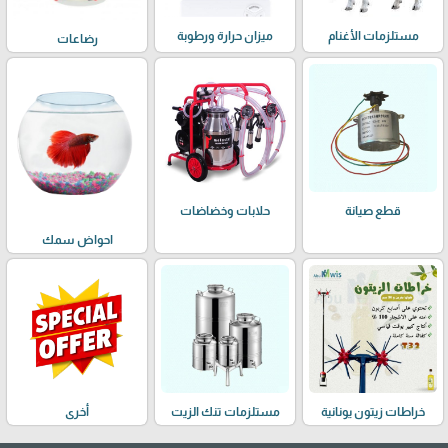
مستلزمات الأغنام
ميزان حرارة ورطوبة
رضاعات
حلابات وخضاضات
قطع صيانة
احواض سمك
خراطات زيتون يونانية
مستلزمات تنك الزيت
أخرى