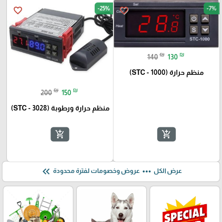
-25%
-7%
favorite_border
favorite_border
₪
₪
140
130
منظم حرارة (STC - 1000)
₪
₪
200
150
منظم حرارة ورطوبة (STC - 3028)
add_shopping_cart
add_shopping_cart
keyboard_double_arrow_left
more_horiz
عرض الكل
عروض وخصومات لفترة محدودة