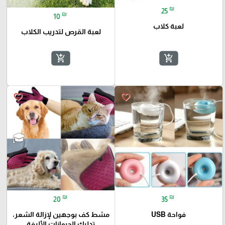
₪
25
₪
10
لعبة كلاب
لعبة القرص لتدريب الكلاب
add_shopping_cart
add_shopping_cart
favorite_border
favorite_border
₪
₪
20
35
فواحة USB
مشط كف بوجهين لإزالة الشعر،
تدليك الحيوانات الأليفة