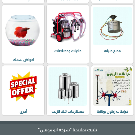
حلابات وخضاضات
قطع صيانة
احواض سمك
خراطات زيتون يونانية
مستلزمات تنك الزيت
أخرى
تثبيت تطبيقنا
"شركة ابو مويس"