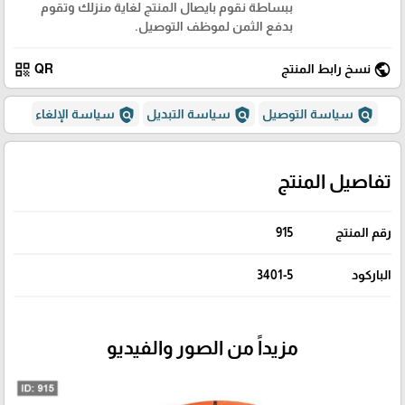
ببساطة نقوم بايصال المنتج لغاية منزلك وتقوم
بدفع الثمن لموظف التوصيل.
qr_code
public
نسخ رابط المنتج
QR
policy
policy
policy
سياسة التوصيل
سياسة التبديل
سياسة الإلغاء
تفاصيل المنتج
رقم المنتج
915
الباركود
3401-5
مزيداً من الصور والفيديو