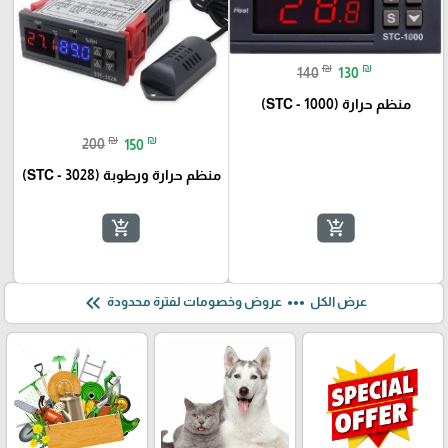
₪
₪
140
130
منظم حرارة (STC - 1000)
₪
₪
200
150
منظم حرارة ورطوبة (STC - 3028)
add_shopping_cart
add_shopping_cart
keyboard_double_arrow_left
more_horiz
عرض الكل
عروض وخصومات لفترة محدودة