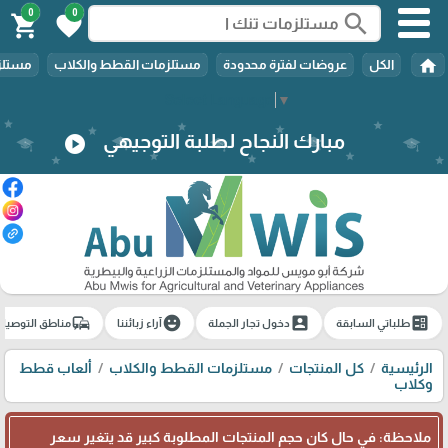
0
0
search
shopping_cart
favorite
home
الكل
عروضات لفترة محدودة
مستلزمات القطط والكلاب
مستلزم
Select Language
▼
مبارك النجاح لطلبة التوجيهي
play_circle
commute
emoji_emotions
account_box
ballot
طلباتي السابقة
دخول تجار الجملة
آراء زبائننا
مناطق التوصيل
الرئيسية
كل المنتجات
مستلزمات القطط والكلاب
ألعاب قطط
وكلاب
ملاحظة: في حال كان حجم المنتجات المطلوبة كبير قد يتغير سعر