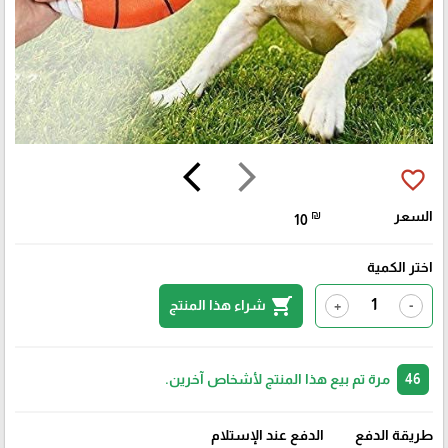
arrow_back_ios
arrow_forward_ios
favorite_border
السعر
₪
10
اختر الكمية
shopping_cart
شراء هذا المنتج
+
-
46
مرة تم بيع هذا المنتج لأشخاص آخرين.
طريقة الدفع
الدفع عند الإستلام