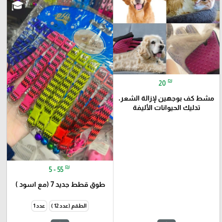
₪
20
مشط كف بوجهين لإزالة الشعر،
تدليك الحيوانات الأليفة
₪
5 - 55
طوق قطط جديد 7 (مع اسود )
الطقم (عدد 12 )
عدد 1