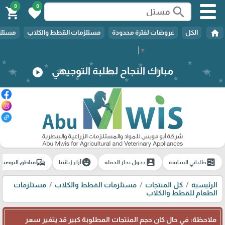
0
0
search
shopping_cart
favorite
home
الكل
عروضات لفترة محدودة
مستلزمات القطط والكلاب
مستلزم
Select Language
▼
مبارك النجاح لطلبة التوجيهي
play_circle
commute
emoji_emotions
account_box
ballot
طلباتي السابقة
دخول تجار الجملة
آراء زبائننا
مناطق التوصيل
الرئيسية
كل المنتجات
مستلزمات القطط والكلاب
مستلزمات
الطعام للقطط والكلاب
ملاحظة: في حال كان حجم المنتجات المطلوبة كبير قد يتغير سعر