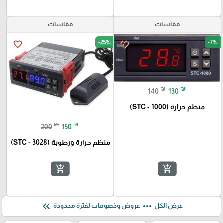
فقاسات
فقاسات
-25%
-7%
favorite_border
favorite_border
₪
₪
140
130
منظم حرارة (STC - 1000)
₪
₪
200
150
منظم حرارة ورطوبة (STC - 3028)
add_shopping_cart
add_shopping_cart
keyboard_double_arrow_left
more_horiz
عرض الكل
عروض وخصومات لفترة محدودة