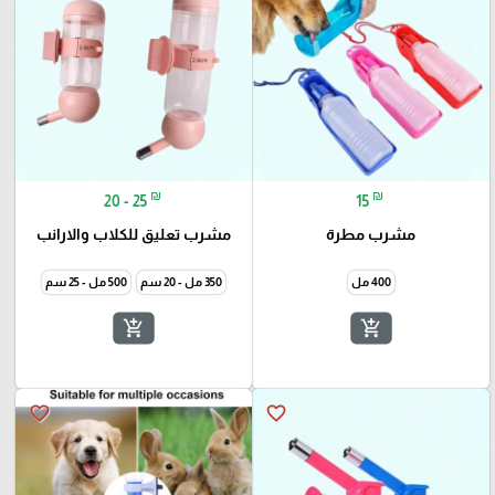
₪
₪
20 - 25
15
مشرب مطرة
مشرب تعليق للكلاب والارانب
400 مل
350 مل - 20 سم
500 مل - 25 سم
add_shopping_cart
add_shopping_cart
favorite_border
favorite_border