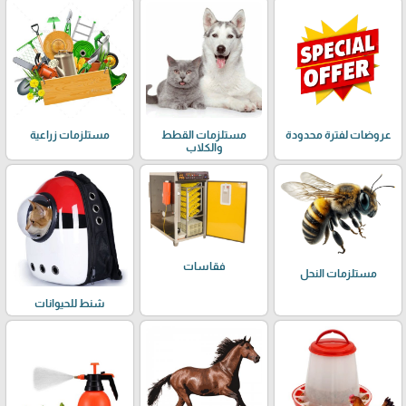
عروضات لفترة محدودة
مستلزمات القطط
مستلزمات زراعية
والكلاب
فقاسات
مستلزمات النحل
شنط للحيوانات