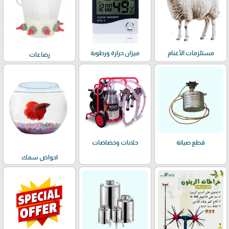
مستلزمات الأغنام
ميزان حرارة ورطوبة
رضاعات
حلابات وخضاضات
قطع صيانة
احواض سمك