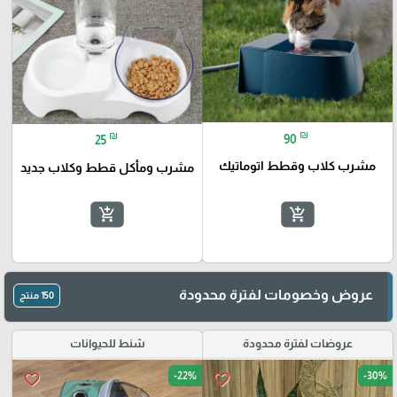
₪
₪
90
25
مشرب كلاب وقطط اتوماتيك
مشرب ومأكل قطط وكلاب جديد
add_shopping_cart
add_shopping_cart
عروض وخصومات لفترة محدودة
150 منتج
عروضات لفترة محدودة
شنط للحيوانات
-22%
-30%
favorite_border
favorite_border