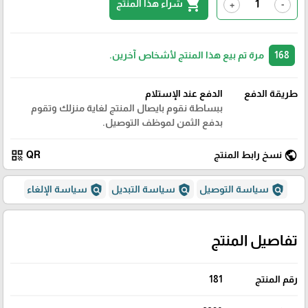
shopping_cart
شراء هذا المنتج
+
-
168
مرة تم بيع هذا المنتج لأشخاص آخرين.
طريقة الدفع
الدفع عند الإستلام
ببساطة نقوم بايصال المنتج لغاية منزلك وتقوم
بدفع الثمن لموظف التوصيل.
qr_code
public
نسخ رابط المنتج
QR
policy
policy
policy
سياسة التوصيل
سياسة التبديل
سياسة الإلغاء
تفاصيل المنتج
رقم المنتج
181