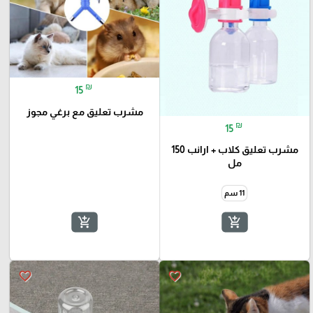
₪
15
مشرب تعليق مع برغي مجوز
₪
15
مشرب تعليق كلاب + ارانب 150
مل
11 سم
🎓
add_shopping_cart
add_shopping_cart
favorite_border
favorite_border