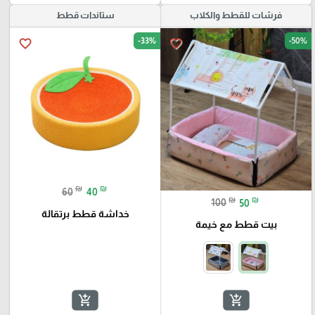
فرشات للقطط والكلاب
ستاندات قطط
-33%
-50%
favorite_border
favorite_border
₪
₪
60
40
₪
₪
100
50
خداشة قطط برتقالة
بيت قطط مع خيمة
add_shopping_cart
add_shopping_cart