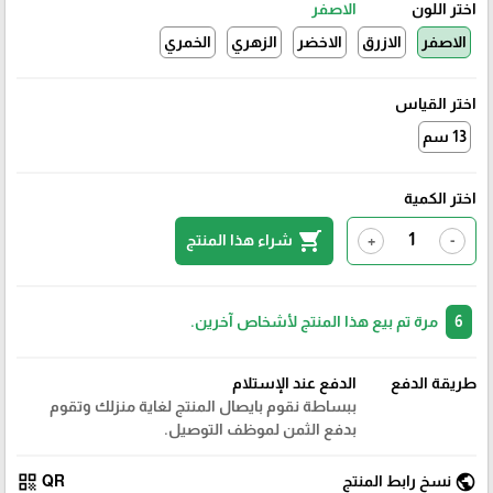
اختر اللون
الاصفر
الاصفر
الازرق
الاخضر
الزهري
الخمري
اختر القياس
13 سم
اختر الكمية
shopping_cart
شراء هذا المنتج
+
-
6
مرة تم بيع هذا المنتج لأشخاص آخرين.
طريقة الدفع
الدفع عند الإستلام
ببساطة نقوم بايصال المنتج لغاية منزلك وتقوم
بدفع الثمن لموظف التوصيل.
qr_code
public
نسخ رابط المنتج
QR