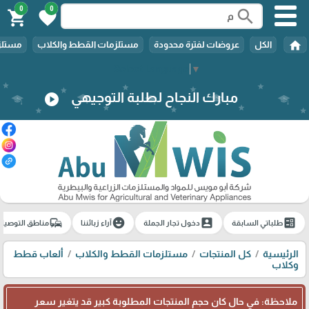
0
0
search
shopping_cart
favorite
home
الكل
عروضات لفترة محدودة
مستلزمات القطط والكلاب
مستلزم
Select Language
▼
مبارك النجاح لطلبة التوجيهي
play_circle
commute
emoji_emotions
account_box
ballot
طلباتي السابقة
دخول تجار الجملة
آراء زبائننا
مناطق التوصيل
الرئيسية
كل المنتجات
مستلزمات القطط والكلاب
ألعاب قطط
وكلاب
ملاحظة: في حال كان حجم المنتجات المطلوبة كبير قد يتغير سعر