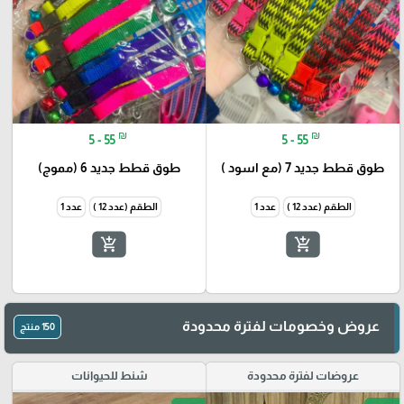
🎓
₪
₪
5 - 55
5 - 55
طوق قطط جديد 7 (مع اسود )
طوق قطط جديد 6 (مموج)
الطقم (عدد 12 )
عدد 1
الطقم (عدد 12 )
عدد 1
add_shopping_cart
add_shopping_cart
عروض وخصومات لفترة محدودة
150 منتج
عروضات لفترة محدودة
شنط للحيوانات