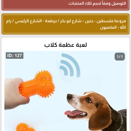
التوصيل وفقاً لحجم تلك المنتجات.
فروعنا فلسطين : جنين - شارع ابو بكر / برطعة - الشارع الرئيسي / رام
الله - الماصيون
لعبة عظمة كلاب
1 / 1