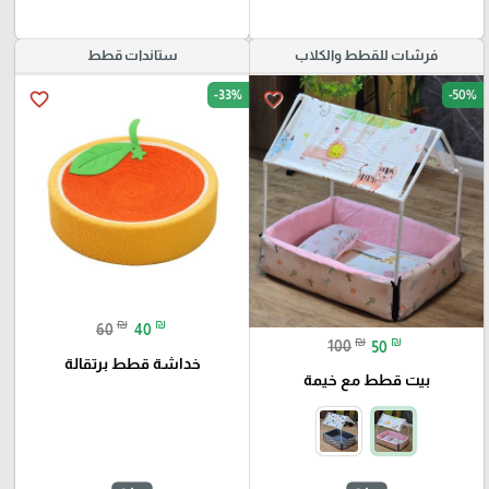
فرشات للقطط والكلاب
ستاندات قطط
-33%
-50%
favorite_border
favorite_border
₪
₪
60
40
₪
₪
100
50
خداشة قطط برتقالة
بيت قطط مع خيمة