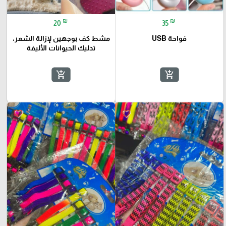
₪
₪
20
35
فواحة USB
مشط كف بوجهين لإزالة الشعر،
تدليك الحيوانات الأليفة
add_shopping_cart
add_shopping_cart
favorite_border
favorite_border