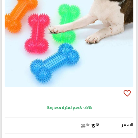
favorite_border
-25%
خصم لفترة محدودة
السعر
₪
₪
20
15