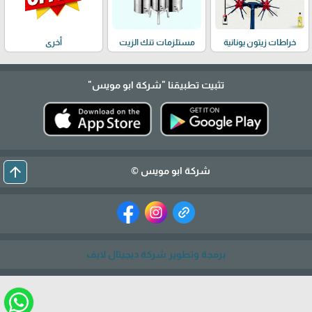
خراطات زيتون يونانية
مستلزمات تنك الزيت
أخرى
تثبيت تطبيقنا
"شركة ابو مويس"
arrow_upward
شركة ابو مويس ©
برمجة وتطوير شركة ديجيتال لايف