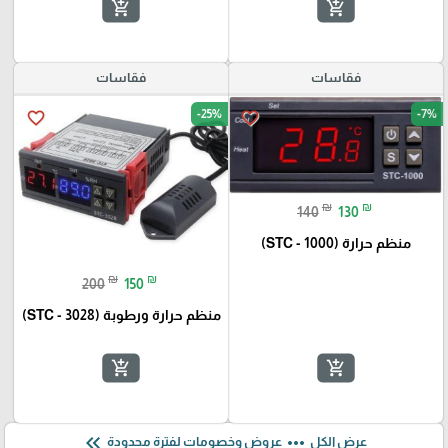
add_shopping_cart
add_shopping_cart
فقاسات
فقاسات
-25%
-7%
favorite_border
favorite_border
₪
₪
140
130
منظم حرارة (STC - 1000)
₪
₪
200
150
منظم حرارة ورطوبة (STC - 3028)
add_shopping_cart
add_shopping_cart
keyboard_double_arrow_left
more_horiz
عرض الكل
عروض وخصومات لفترة محدودة