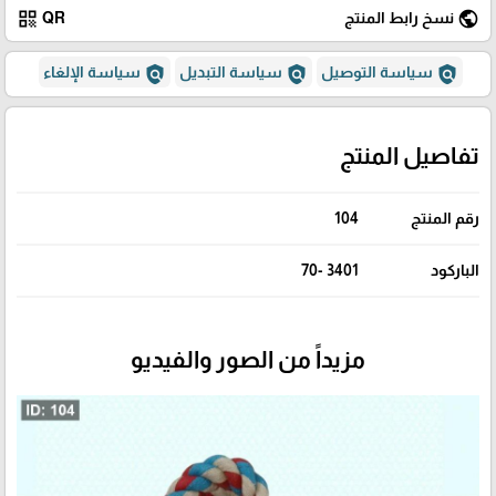
qr_code
public
نسخ رابط المنتج
QR
policy
policy
policy
سياسة التوصيل
سياسة التبديل
سياسة الإلغاء
تفاصيل المنتج
رقم المنتج
104
الباركود
3401 -70
مزيداً من الصور والفيديو