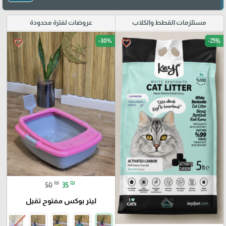
مستلزمات القطط والكلاب
عروضات لفترة محدودة
-30%
-25%
favorite_border
favorite_border
₪
₪
50
35
ليتر بوكس مفتوح تقيل