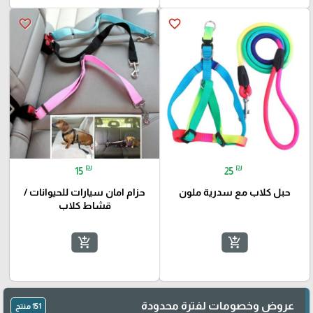
favorite_border
favorite_border
₪
₪
15
25
🎓
حبل كلاب مع سدرية ملون
حزام امان سيارات للحيوانات /
قشاط كلاب
add_shopping_cart
add_shopping_cart
عروض وخصومات لفترة محدودة
151 منتج