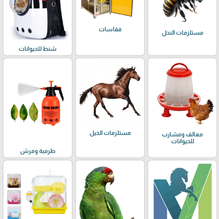
فقاسات
مستلزمات النحل
شنط للحيوانات
مستلزمات الخيل
معالف ومشارب
للحيوانات
طرمبة ومرش