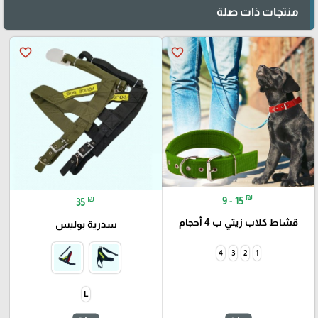
منتجات ذات صلة
favorite_border
favorite_border
₪
₪
9 - 15
35
قشاط كلاب زيتي ب 4 أحجام
سدرية بوليس
4
3
2
1
L