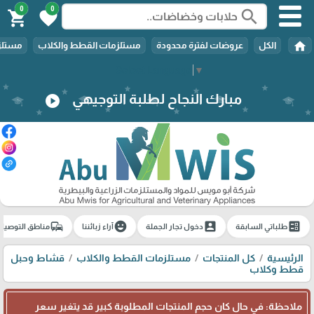
0
0
search
shopping_cart
favorite
home
الكل
عروضات لفترة محدودة
مستلزمات القطط والكلاب
مستلزم
Select Language
▼
مبارك النجاح لطلبة التوجيهي
play_circle
commute
emoji_emotions
account_box
ballot
طلباتي السابقة
دخول تجار الجملة
آراء زبائننا
مناطق التوصيل
الرئيسية
كل المنتجات
مستلزمات القطط والكلاب
قشاط وحبل
قطط وكلاب
ملاحظة: في حال كان حجم المنتجات المطلوبة كبير قد يتغير سعر