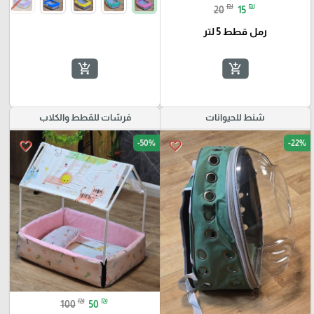
₪
₪
20
15
رمل قطط 5 لتر
add_shopping_cart
add_shopping_cart
شنط للحيوانات
فرشات للقطط والكلاب
-50%
-22%
favorite_border
favorite_border
₪
₪
100
50