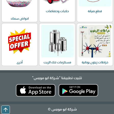
حلابات وخضاضات
قطع صيانة
احواض سمك
خراطات زيتون يونانية
مستلزمات تنك الزيت
أخرى
تثبيت تطبيقنا
"شركة ابو مويس"
arrow_upward
شركة ابو مويس ©