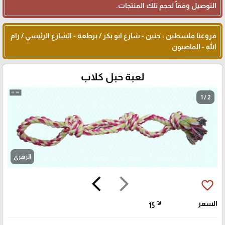
التوصيل وفقاً لحجم تلك المنتجات.
فروعنا فلسطين : جنين - شارع ابو بكر / برطعة - الشارع الرئيسي / رام
الله - الماصيون
لعبة حبل كلاب
1 / 2
الزهري
arrow_back_ios
arrow_forward_ios
favorite_border
السعر
₪
15