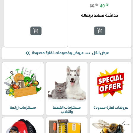
₪
₪
60
40
خداشة قطط برتقالة
add_shopping_cart
add_shopping_cart
keyboard_double_arrow_left
more_horiz
عرض الكل
عروض وخصومات لفترة محدودة
عروضات لفترة محدودة
مستلزمات القطط
مستلزمات زراعية
والكلاب