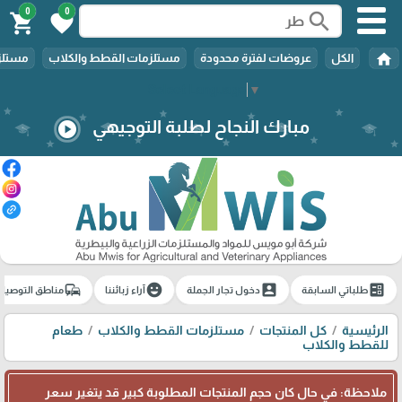
0
0
search
shopping_cart
favorite
home
الكل
عروضات لفترة محدودة
مستلزمات القطط والكلاب
مستلزم
Select Language
▼
مبارك النجاح لطلبة التوجيهي
play_circle
commute
emoji_emotions
account_box
ballot
طلباتي السابقة
دخول تجار الجملة
آراء زبائننا
مناطق التوصيل
الرئيسية
كل المنتجات
مستلزمات القطط والكلاب
طعام
للقطط والكلاب
ملاحظة: في حال كان حجم المنتجات المطلوبة كبير قد يتغير سعر