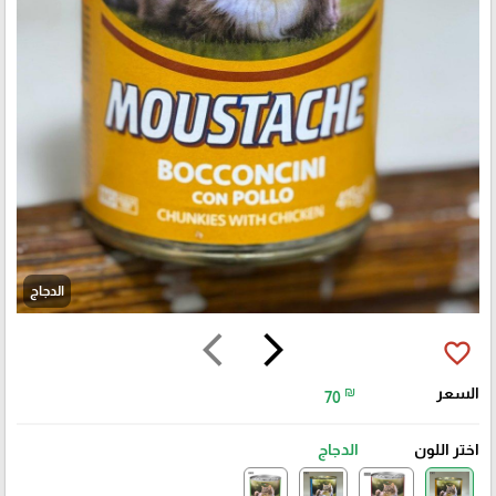
الدجاج
arrow_back_ios
arrow_forward_ios
favorite_border
السعر
₪
70
اختر اللون
الدجاج