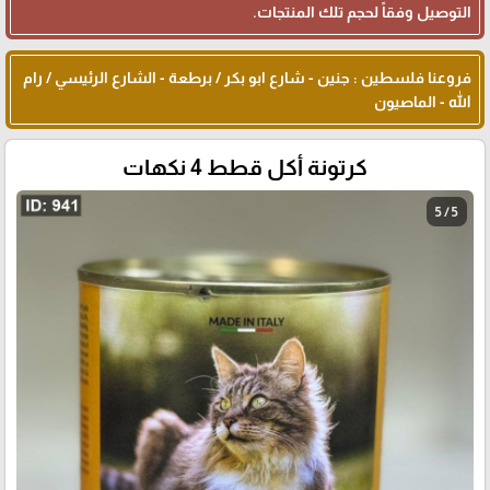
التوصيل وفقاً لحجم تلك المنتجات.
فروعنا فلسطين : جنين - شارع ابو بكر / برطعة - الشارع الرئيسي / رام
الله - الماصيون
كرتونة أكل قطط 4 نكهات
5 / 5