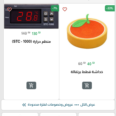
-7%
-33%
favorite_border
favorite_border
₪
₪
140
130
منظم حرارة (STC - 1000)
₪
₪
60
40
خداشة قطط برتقالة
add_shopping_cart
add_shopping_cart
keyboard_double_arrow_left
more_horiz
عرض الكل
عروض وخصومات لفترة محدودة