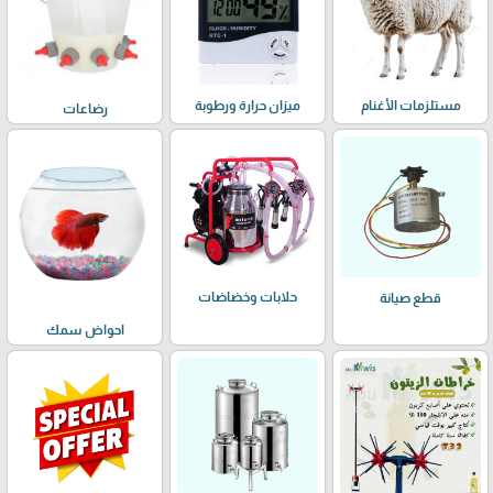
مستلزمات الأغنام
ميزان حرارة ورطوبة
رضاعات
حلابات وخضاضات
قطع صيانة
احواض سمك