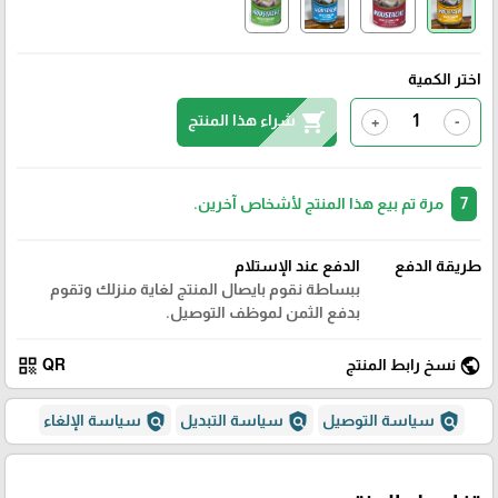
اختر الكمية
shopping_cart
شراء هذا المنتج
+
-
7
مرة تم بيع هذا المنتج لأشخاص آخرين.
طريقة الدفع
الدفع عند الإستلام
ببساطة نقوم بايصال المنتج لغاية منزلك وتقوم
بدفع الثمن لموظف التوصيل.
qr_code
public
نسخ رابط المنتج
QR
policy
policy
policy
سياسة التوصيل
سياسة التبديل
سياسة الإلغاء