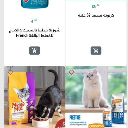
₪
85
كرتونة سيمبا 32 علبه
₪
4
شوربة قطط بالسمك والدجاج
للقطط البالغة Frendi
add_shopping_cart
add_shopping_cart
favorite_border
favorite_border
🎓