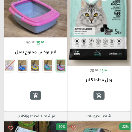
₪
₪
50
35
ليتر بوكس مفتوح تقيل
₪
₪
20
15
رمل قطط 5 لتر
add_shopping_cart
add_shopping_cart
شنط للحيوانات
فرشات للقطط والكلاب
-50%
-22%
favorite_border
favorite_border