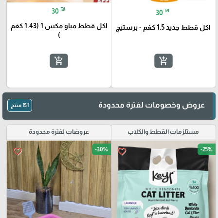
₪
₪
30
30
اكل قطط مياو مكس 1 (1.43 كغم
اكل قطط جديد 1.5 كغم - برستيج
)
add_shopping_cart
add_shopping_cart
عروض وخصومات لفترة محدودة
151 منتج
مستلزمات القطط والكلاب
عروضات لفترة محدودة
-30%
-25%
favorite_border
favorite_border