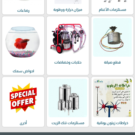
مستلزمات الأغنام
ميزان حرارة ورطوبة
رضاعات
حلابات وخضاضات
قطع صيانة
احواض سمك
خراطات زيتون يونانية
مستلزمات تنك الزيت
أخرى