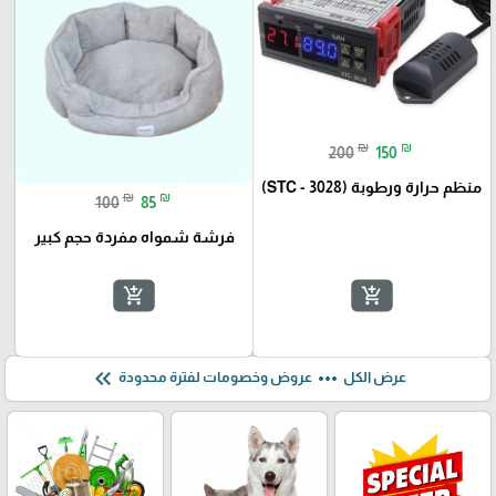
₪
₪
200
150
منظم حرارة ورطوبة (STC - 3028)
₪
₪
100
85
فرشة شمواه مفردة حجم كبير
add_shopping_cart
add_shopping_cart
keyboard_double_arrow_left
more_horiz
عرض الكل
عروض وخصومات لفترة محدودة