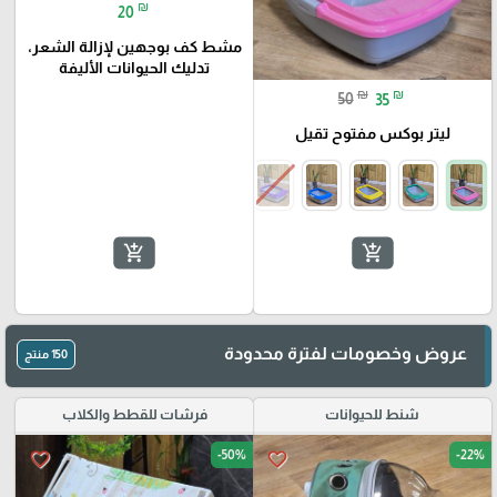
₪
20
مشط كف بوجهين لإزالة الشعر،
تدليك الحيوانات الأليفة
₪
₪
50
35
ليتر بوكس مفتوح تقيل
add_shopping_cart
add_shopping_cart
عروض وخصومات لفترة محدودة
150 منتج
شنط للحيوانات
فرشات للقطط والكلاب
-50%
-22%
favorite_border
favorite_border