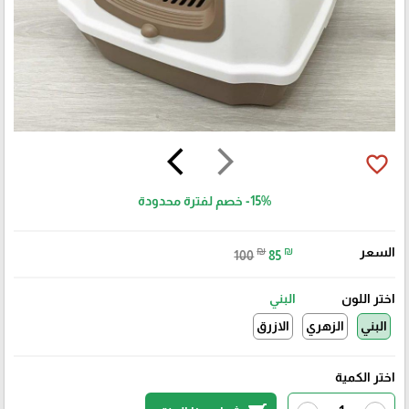
arrow_back_ios
arrow_forward_ios
favorite_border
-15%
خصم لفترة محدودة
السعر
₪
₪
100
85
اختر اللون
البني
البني
الزهري
الازرق
اختر الكمية