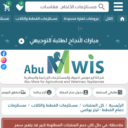
0
0
search
shopping_cart
favorite
home
الكل
عروضات لفترة محدودة
مستلزمات القطط والكلاب
مستلزم
Select Language
▼
مبارك النجاح لطلبة التوجيهي
play_circle
commute
emoji_emotions
account_box
ballot
طلباتي السابقة
دخول تجار الجملة
آراء زبائننا
مناطق التوصيل
الرئيسية
كل المنتجات
مستلزمات القطط والكلاب
مستلزمات
حمام القطط - ليتر بوكس
ملاحظة: في حال كان حجم المنتجات المطلوبة كبير قد يتغير سعر