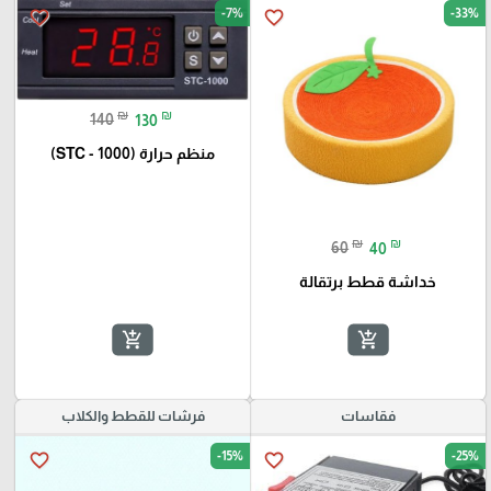
-7%
-33%
favorite_border
favorite_border
₪
₪
140
130
منظم حرارة (STC - 1000)
₪
₪
60
40
خداشة قطط برتقالة
add_shopping_cart
add_shopping_cart
فقاسات
فرشات للقطط والكلاب
-15%
-25%
favorite_border
favorite_border