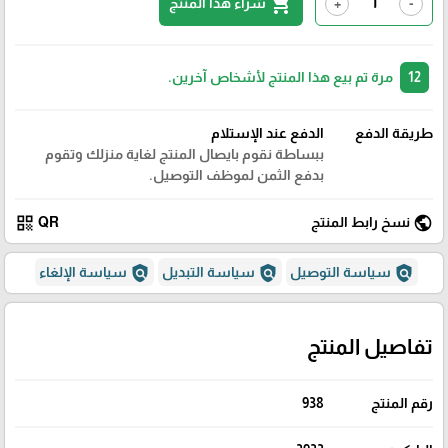
shopping_cart
شراء هذا المنتج
+
-
12
مرة تم بيع هذا المنتج لأشخاص آخرين.
طريقة الدفع
الدفع عند الإستلام
ببساطة نقوم بايصال المنتج لغاية منزلك وتقوم
بدفع الثمن لموظف التوصيل.
qr_code
public
نسخ رابط المنتج
QR
policy
policy
policy
سياسة التوصيل
سياسة التبديل
سياسة الإلغاء
تفاصيل المنتج
رقم المنتج
938