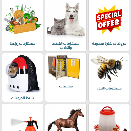
عروضات لفترة محدودة
مستلزمات القطط
مستلزمات زراعية
والكلاب
فقاسات
مستلزمات النحل
شنط للحيوانات