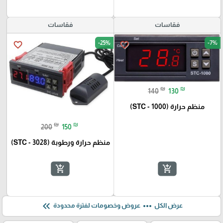
فقاسات
فقاسات
-25%
-7%
favorite_border
favorite_border
₪
₪
140
130
منظم حرارة (STC - 1000)
₪
₪
200
150
منظم حرارة ورطوبة (STC - 3028)
add_shopping_cart
add_shopping_cart
keyboard_double_arrow_left
more_horiz
عرض الكل
عروض وخصومات لفترة محدودة