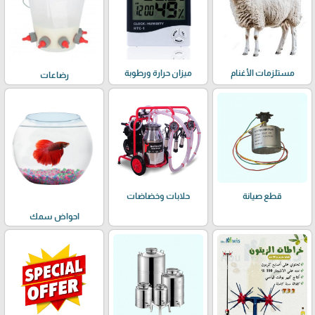
مستلزمات الأغنام
ميزان حرارة ورطوبة
رضاعات
حلابات وخضاضات
قطع صيانة
احواض سمك