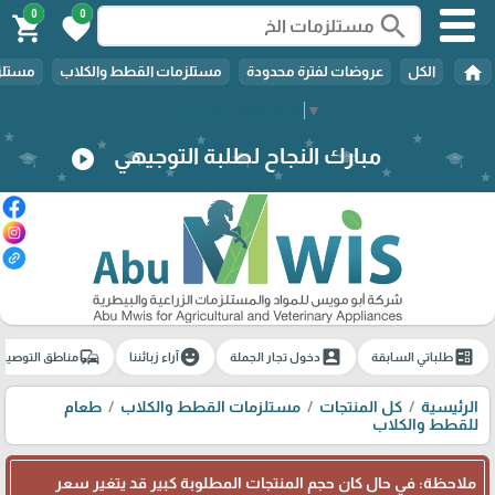
0
0
search
shopping_cart
favorite
home
الكل
عروضات لفترة محدودة
مستلزمات القطط والكلاب
مستلزم
Select Language
▼
مبارك النجاح لطلبة التوجيهي
play_circle
commute
emoji_emotions
account_box
ballot
طلباتي السابقة
دخول تجار الجملة
آراء زبائننا
مناطق التوصيل
الرئيسية
كل المنتجات
مستلزمات القطط والكلاب
طعام
للقطط والكلاب
ملاحظة: في حال كان حجم المنتجات المطلوبة كبير قد يتغير سعر