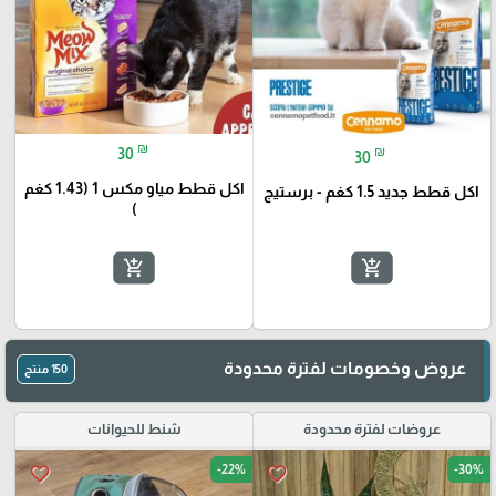
₪
₪
30
30
اكل قطط مياو مكس 1 (1.43 كغم
اكل قطط جديد 1.5 كغم - برستيج
)
add_shopping_cart
add_shopping_cart
🎓
عروض وخصومات لفترة محدودة
150 منتج
عروضات لفترة محدودة
شنط للحيوانات
-22%
-30%
favorite_border
favorite_border