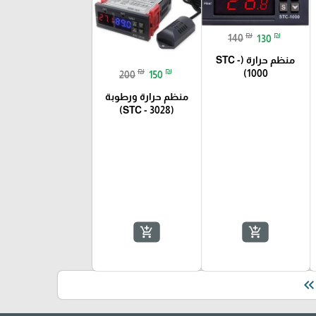
₪
₪
140
130
منظم حرارة (STC -
₪
₪
1000)
200
150
منظم حرارة ورطوبة
(STC - 3028)
add_shopping_cart
add_shopping_cart
keyboard_double_arrow_le