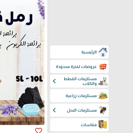
الرئيسية
عروضات لفترة محدودة
مستلزمات القطط
chevron_left
والكلاب
مستلزمات زراعية
chevron_left
مستلزمات النحل
فقاسات
favorite_border