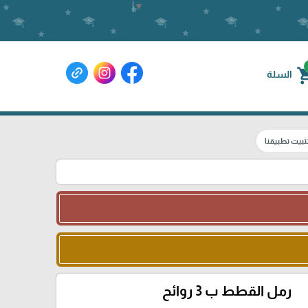
Select Language
▼
shoppin
السلة
ثبيت تطبيقنا
رمل القطط ب 3 روائح