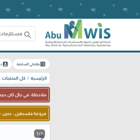
search
account_box
ballot
طلباتي السابقة
دخ
الرئيسية
كل المنتجات
ملاحظة: في حال كان حجم 
فروعنا فلسطين : جنين - شا
1 / 1