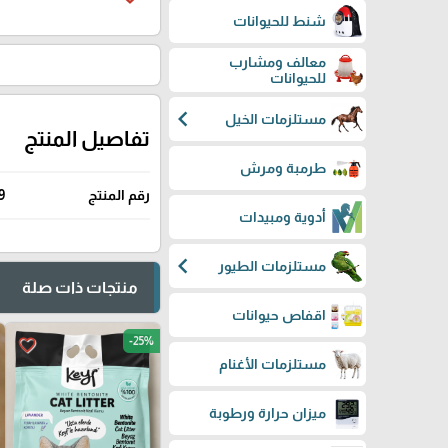
شنط للحيوانات
معالف ومشارب
للحيوانات
chevron_left
مستلزمات الخيل
تفاصيل المنتج
طرمبة ومرش
رقم المنتج
9
أدوية ومبيدات
chevron_left
مستلزمات الطيور
منتجات ذات صلة
اقفاص حيوانات
-25%
favorite_border
مستلزمات الأغنام
ميزان حرارة ورطوبة