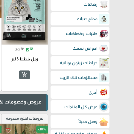
رضاعات
قطع صيانة
حلابات وخضاضات
احواض سمك
₪
₪
20
15
رمل قطط 5 لتر
خراطات زيتون يونانية
add_shopping_cart
مستلزمات تنك الزيت
أخرى
عروض وخصومات لفت
عرض كل المنتجات
عروضات لفترة محدودة
وصل حديثاً
-30%
favorite_border
عروض وخصومات لفترة