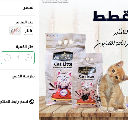
السعر
اختر القياس
5 لتر
10 لتر
اختر الكمية
+
-
طريقة الدفع
public
نسخ رابط المنتج