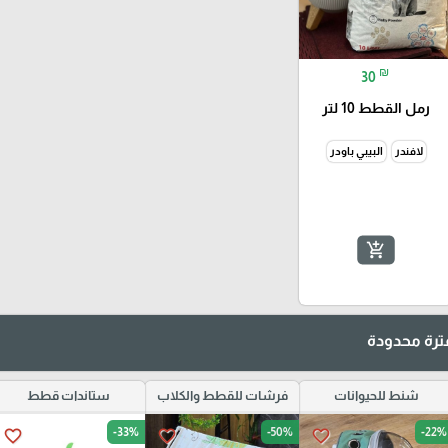
₪
30
رمل القطط 10 لتر
لافندر
البيبي باودر
add_shopping_cart
رة محدودة
شنط للحيوانات
فرشات للقطط والكلاب
ستاندات قطط
-33%
-50%
-22%
favorite_border
favorite_border
favorite_border