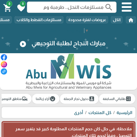
0
0
search
shopping_cart
favorite
home
الكل
عروضات لفترة محدودة
مستلزمات القطط والكلاب
مستلزم
Select Language
▼
مبارك النجاح لطلبة التوجيهي
play_circle
commute
emoji_emotions
account_box
ballot
طلباتي السابقة
دخول تجار الجملة
آراء زبائننا
مناطق التوصيل
الرئيسية
كل المنتجات
أخرى
ملاحظة: في حال كان حجم المنتجات المطلوبة كبير قد يتغير سعر
التوصيل وفقاً لحجم تلك المنتجات.