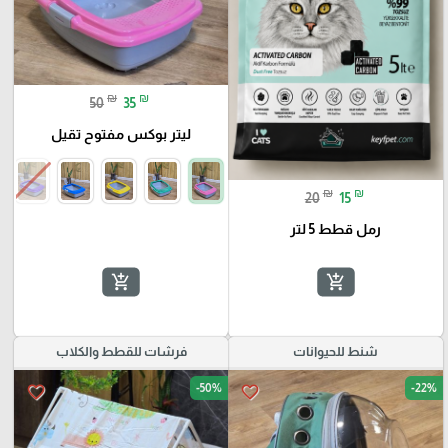
₪
₪
50
35
ليتر بوكس مفتوح تقيل
₪
₪
20
15
رمل قطط 5 لتر
add_shopping_cart
add_shopping_cart
شنط للحيوانات
فرشات للقطط والكلاب
-50%
-22%
favorite_border
favorite_border