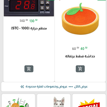
₪
₪
140
130
منظم حرارة (STC - 1000)
₪
₪
60
40
خداشة قطط برتقالة
add_shopping_cart
add_shopping_cart
keyboard_double_arrow_left
more_horiz
عرض الكل
عروض وخصومات لفترة محدودة