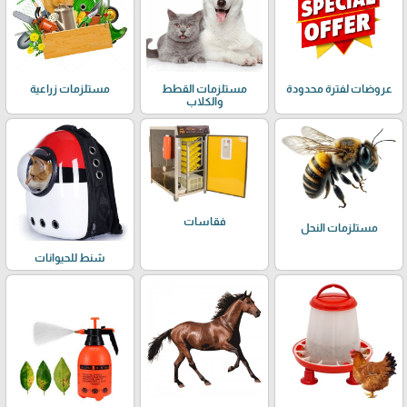
عروضات لفترة محدودة
مستلزمات القطط
مستلزمات زراعية
والكلاب
فقاسات
مستلزمات النحل
شنط للحيوانات