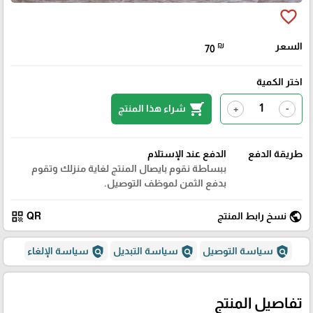
favorite_border
السعر
₪
70
اختر الكمية
shopping_cart
شراء هذا المنتج
+
-
طريقة الدفع
الدفع عند الإستلام
ببساطة نقوم بايصال المنتج لغاية منزلك وتقوم
بدفع الثمن لموظف التوصيل.
qr_code
public
نسخ رابط المنتج
QR
policy
policy
policy
سياسة التوصيل
سياسة التبديل
سياسة الإلغاء
تفاصيل المنتج