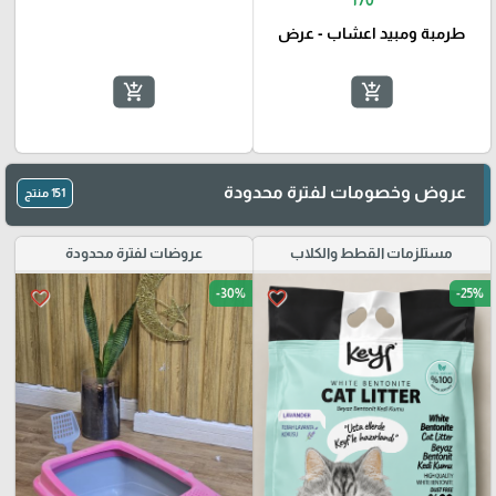
طرمبة ومبيد اعشاب - عرض
add_shopping_cart
add_shopping_cart
🎓
عروض وخصومات لفترة محدودة
151 منتج
مستلزمات القطط والكلاب
عروضات لفترة محدودة
-30%
-25%
favorite_border
favorite_border