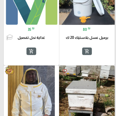
₪
₪
35
80
برميل عسل بلاستيك 20 ك
غذاية نحل تفصيل
add_shopping_cart
add_shopping_cart
favorite_border
favorite_border