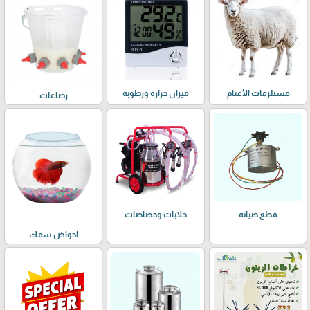
مستلزمات الأغنام
ميزان حرارة ورطوبة
رضاعات
حلابات وخضاضات
قطع صيانة
احواض سمك