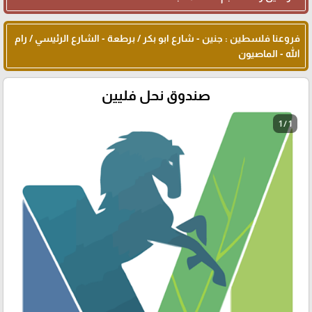
فروعنا فلسطين : جنين - شارع ابو بكر / برطعة - الشارع الرئيسي / رام
الله - الماصيون
صندوق نحل فليين
1 / 1