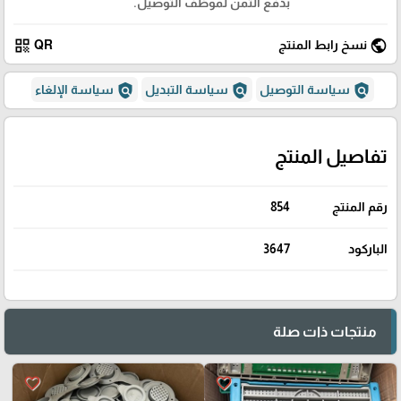
بدفع الثمن لموظف التوصيل.
qr_code
public
نسخ رابط المنتج
QR
policy
policy
policy
سياسة التوصيل
سياسة التبديل
سياسة الإلغاء
تفاصيل المنتج
رقم المنتج
854
الباركود
3647
منتجات ذات صلة
favorite_border
favorite_border