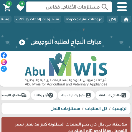
0
0
search
shopping_cart
favorite
home
الكل
عروضات لفترة محدودة
مستلزمات القطط والكلاب
مستلزم
Select Language
▼
مبارك النجاح لطلبة التوجيهي
play_circle
commute
emoji_emotions
account_box
ballot
طلباتي السابقة
دخول تجار الجملة
آراء زبائننا
مناطق التوصيل
الرئيسية
كل المنتجات
مستلزمات النحل
ملاحظة: في حال كان حجم المنتجات المطلوبة كبير قد يتغير سعر
التوصيل وفقاً لحجم تلك المنتجات.