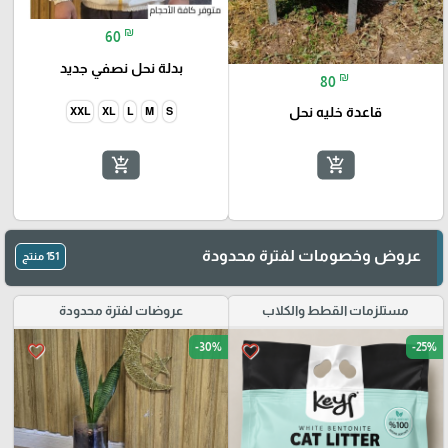
₪
60
بدلة نحل نصفي جديد
₪
80
قاعدة خليه نحل
XXL
XL
L
M
S
add_shopping_cart
add_shopping_cart
🎓
عروض وخصومات لفترة محدودة
151 منتج
مستلزمات القطط والكلاب
عروضات لفترة محدودة
-30%
-25%
favorite_border
favorite_border