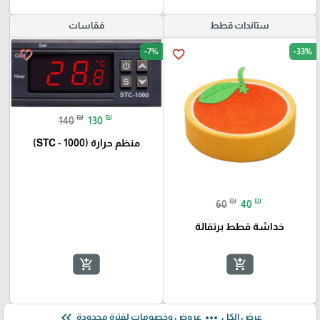
ستاندات قطط
فقاسات
-7%
-33%
favorite_border
favorite_border
₪
₪
140
130
منظم حرارة (STC - 1000)
₪
₪
60
40
خداشة قطط برتقالة
add_shopping_cart
add_shopping_cart
keyboard_double_arrow_left
more_horiz
عرض الكل
عروض وخصومات لفترة محدودة