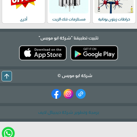
خراطات زيتون يونانية
مستلزمات تنك الزيت
أخرى
تثبيت تطبيقنا
"شركة ابو مويس"
arrow_upward
شركة ابو مويس ©
برمجة وتطوير شركة ديجيتال لايف