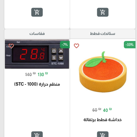
add_shopping_cart
add_shopping_cart
ستاندات قطط
فقاسات
-7%
-33%
favorite_border
favorite_border
₪
₪
140
130
منظم حرارة (STC - 1000)
₪
₪
60
40
خداشة قطط برتقالة
add_shopping_cart
add_shopping_cart