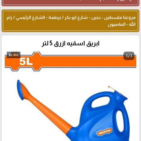
فروعنا فلسطين : جنين - شارع ابو بكر / برطعة - الشارع الرئيسي / رام
الله - الماصيون
ابريق اسقيه ازرق 5 لتر
1 / 1