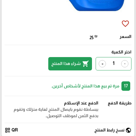
favorite_border
السعر
₪
25
اختر الكمية
shopping_cart
شراء هذا المنتج
+
-
17
مرة تم بيع هذا المنتج لأشخاص آخرين.
طريقة الدفع
الدفع عند الإستلام
ببساطة نقوم بايصال المنتج لغاية منزلك وتقوم
بدفع الثمن لموظف التوصيل.
qr_code
public
نسخ رابط المنتج
QR