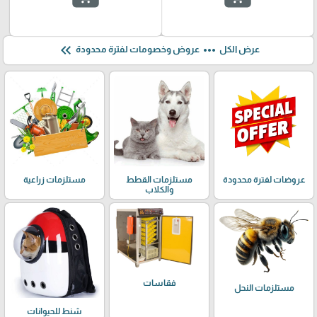
keyboard_double_arrow_left
more_horiz
عرض الكل
عروض وخصومات لفترة محدودة
عروضات لفترة محدودة
مستلزمات القطط
مستلزمات زراعية
والكلاب
فقاسات
مستلزمات النحل
شنط للحيوانات