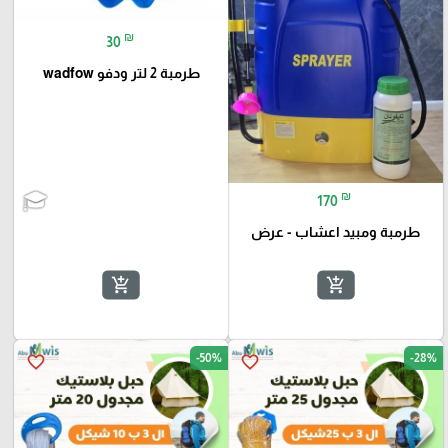
₪
30
طرمبة 2 لتر ودفو wadfow
₪
170
طرمبة ومبيد اعشاب - عرض
add_shopping_cart
add_shopping_cart
-50%
-28%
favorite_border
favorite_border