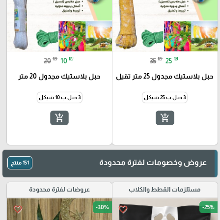
₪
₪
₪
₪
20
10
35
25
حبل بلاستيك مجدول 25 متر تقيل
حبل بلاستيك مجدول 20 متر
3 حبل ب 25 شيكل
3 حبل ب 10 شيكل
add_shopping_cart
add_shopping_cart
🎓
عروض وخصومات لفترة محدودة
151 منتج
مستلزمات القطط والكلاب
عروضات لفترة محدودة
-30%
-25%
favorite_border
favorite_border