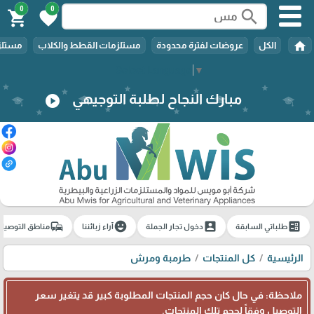
0
0
search
shopping_cart
favorite
home
الكل
عروضات لفترة محدودة
مستلزمات القطط والكلاب
مستلزم
Select Language
▼
مبارك النجاح لطلبة التوجيهي
play_circle
commute
emoji_emotions
account_box
ballot
طلباتي السابقة
دخول تجار الجملة
آراء زبائننا
مناطق التوصيل
الرئيسية
كل المنتجات
طرمبة ومرش
ملاحظة: في حال كان حجم المنتجات المطلوبة كبير قد يتغير سعر
التوصيل وفقاً لحجم تلك المنتجات.