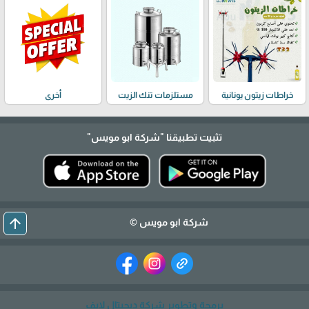
خراطات زيتون يونانية
مستلزمات تنك الزيت
أخرى
تثبيت تطبيقنا
"شركة ابو مويس"
arrow_upward
شركة ابو مويس ©
برمجة وتطوير شركة ديجيتال لايف