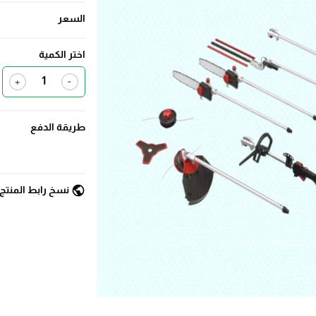
السعر
اختر الكمية
+
-
طريقة الدفع
public
نسخ رابط المنتج