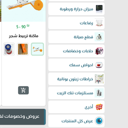
ميزان حرارة ورطوبة
رضاعات
₪
5 - 90
ماكنة تربيط شجر
قطع صيانة
حلابات وخضاضات
احواض سمك
خراطات زيتون يونانية
add_shopping_cart
مستلزمات تنك الزيت
أخرى
عروض وخصومات لفت
عرض كل المنتجات