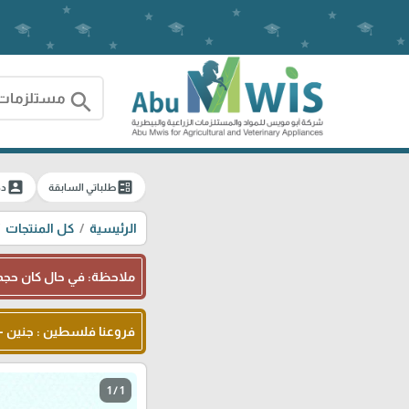
search
account_box
ballot
طلباتي السابقة
دخ
الرئيسية
كل المنتجات
ملاحظة: في حال كان حجم 
فروعنا فلسطين : جنين - شا
1 / 1