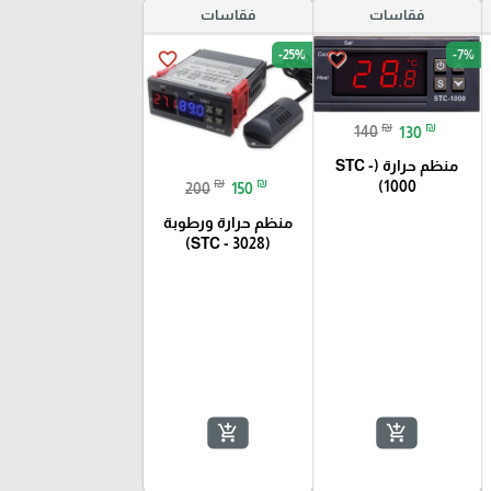
فقاسات
فقاسات
-25%
-7%
favorite_border
favorite_border
₪
₪
140
130
منظم حرارة (STC -
₪
₪
1000)
200
150
منظم حرارة ورطوبة
(STC - 3028)
add_shopping_cart
add_shopping_cart