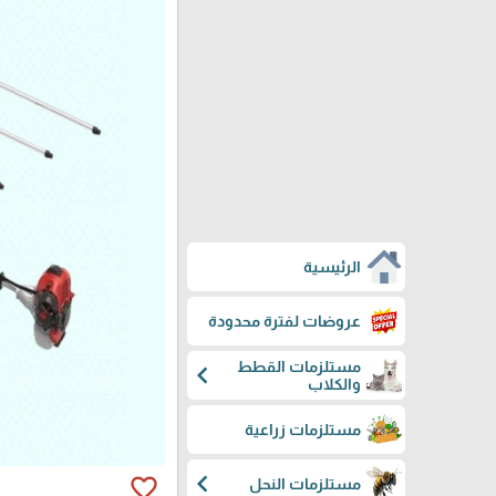
الرئيسية
عروضات لفترة محدودة
مستلزمات القطط
chevron_left
والكلاب
مستلزمات زراعية
chevron_left
favorite_border
مستلزمات النحل