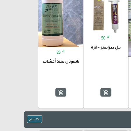
₪
50
جل صراصير - ابرة
₪
25
تايفونان مبيد أعشاب
add_shopping_cart
add_shopping_cart
150 منتج