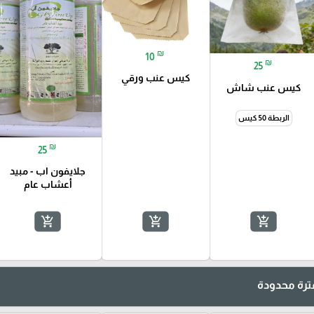
₪
10
₪
25
كيس عنب ورقي
كيس عنب شاش
الربطة 50 كيس
₪
25
جلايفون اب - مبيد
أعشاب عام
add_shopping_cart
add_shopping_cart
add_shopping_cart
رة محدودة