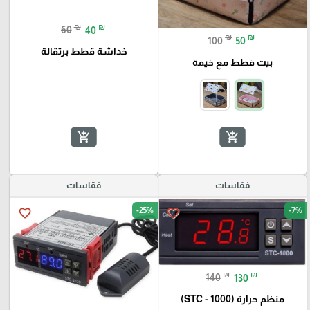
₪
₪
60
40
₪
₪
100
50
خداشة قطط برتقالة
بيت قطط مع خيمة
add_shopping_cart
add_shopping_cart
فقاسات
فقاسات
-25%
-7%
favorite_border
favorite_border
₪
₪
140
130
منظم حرارة (STC - 1000)