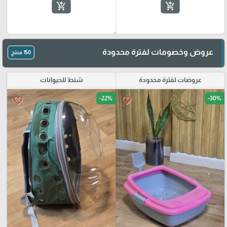
add_shopping_cart
add_shopping_cart
عروض وخصومات لفترة محدودة
150 منتج
عروضات لفترة محدودة
شنط للحيوانات
-22%
-30%
favorite_border
favorite_border