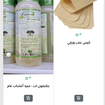
₪
10
كيس عنب ورقي
₪
25
جلايفون اب - مبيد أعشاب عام
add_shopping_cart
add_shopping_cart