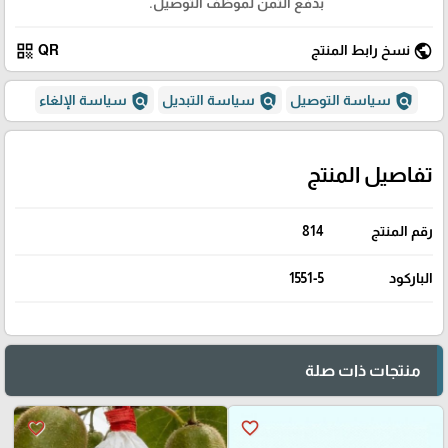
بدفع الثمن لموظف التوصيل.
qr_code
public
نسخ رابط المنتج
QR
policy
policy
policy
سياسة التوصيل
سياسة التبديل
سياسة الإلغاء
تفاصيل المنتج
رقم المنتج
814
الباركود
1551-5
منتجات ذات صلة
favorite_border
favorite_border