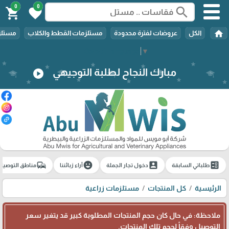
0
0
search
shopping_cart
favorite
home
الكل
عروضات لفترة محدودة
مستلزمات القطط والكلاب
مستلزم
Select Language
▼
مبارك النجاح لطلبة التوجيهي
play_circle
commute
emoji_emotions
account_box
ballot
طلباتي السابقة
دخول تجار الجملة
آراء زبائننا
مناطق التوصيل
الرئيسية
كل المنتجات
مستلزمات زراعية
ملاحظة: في حال كان حجم المنتجات المطلوبة كبير قد يتغير سعر
التوصيل وفقاً لحجم تلك المنتجات.