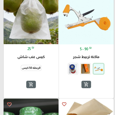
₪
₪
25
5 - 90
كيس عنب شاش
ماكنة تربيط شجر
الربطة 50 كيس
add_shopping_cart
add_shopping_cart
favorite_border
favorite_border