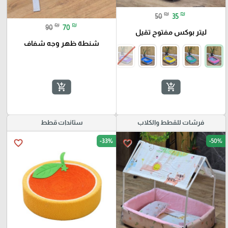
₪
₪
50
35
₪
₪
90
70
ليتر بوكس مفتوح تقيل
شنطة ظهر وجه شفاف
add_shopping_cart
add_shopping_cart
فرشات للقطط والكلاب
ستاندات قطط
-33%
-50%
favorite_border
favorite_border