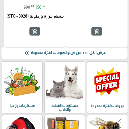
₪
₪
200
150
منظم حرارة ورطوبة (STC - 3028)
add_shopping_cart
add_shopping_cart
keyboard_double_arrow_left
more_horiz
عرض الكل
عروض وخصومات لفترة محدودة
عروضات لفترة محدودة
مستلزمات القطط
مستلزمات زراعية
والكلاب