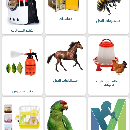
فقاسات
مستلزمات النحل
شنط للحيوانات
مستلزمات الخيل
معالف ومشارب
للحيوانات
طرمبة ومرش