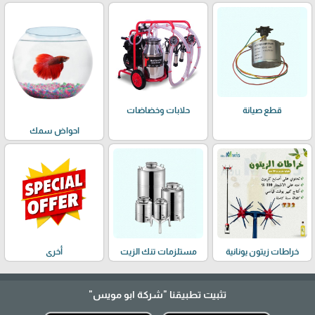
حلابات وخضاضات
قطع صيانة
احواض سمك
خراطات زيتون يونانية
مستلزمات تنك الزيت
أخرى
تثبيت تطبيقنا
"شركة ابو مويس"