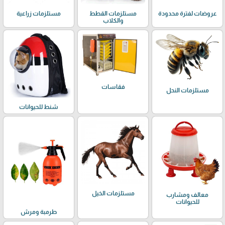
عروضات لفترة محدودة
مستلزمات القطط
مستلزمات زراعية
والكلاب
فقاسات
مستلزمات النحل
شنط للحيوانات
مستلزمات الخيل
معالف ومشارب
للحيوانات
طرمبة ومرش