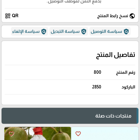
بدفع الثمن لموظف التوصيل.
qr_code
public
نسخ رابط المنتج
QR
policy
policy
policy
سياسة التوصيل
سياسة التبديل
سياسة الإلغاء
تفاصيل المنتج
رقم المنتج
800
الباركود
2850
منتجات ذات صلة
favorite_border
favorite_border