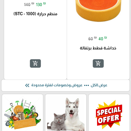
₪
₪
140
130
منظم حرارة (STC - 1000)
₪
₪
60
40
خداشة قطط برتقالة
add_shopping_cart
add_shopping_cart
keyboard_double_arrow_left
more_horiz
عرض الكل
عروض وخصومات لفترة محدودة