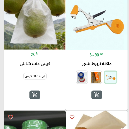
₪
₪
25
5 - 90
كيس عنب شاش
ماكنة تربيط شجر
الربطة 50 كيس
add_shopping_cart
add_shopping_cart
favorite_border
favorite_border