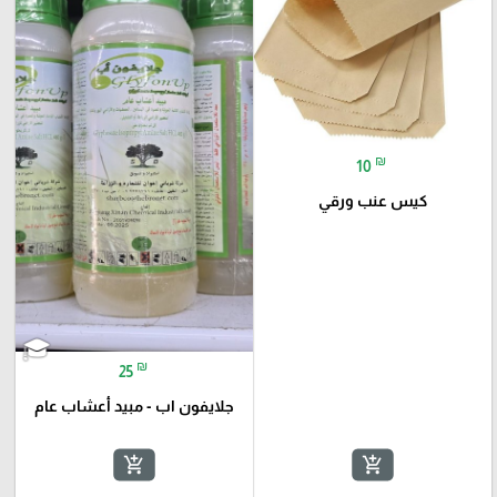
₪
10
كيس عنب ورقي
₪
25
جلايفون اب - مبيد أعشاب عام
add_shopping_cart
add_shopping_cart