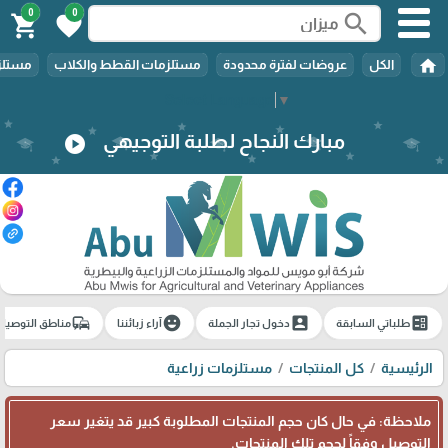
0
0
search
shopping_cart
favorite
home
الكل
عروضات لفترة محدودة
مستلزمات القطط والكلاب
مستلزم
Select Language
▼
مبارك النجاح لطلبة التوجيهي
play_circle
commute
emoji_emotions
account_box
ballot
طلباتي السابقة
دخول تجار الجملة
آراء زبائننا
مناطق التوصيل
الرئيسية
كل المنتجات
مستلزمات زراعية
ملاحظة: في حال كان حجم المنتجات المطلوبة كبير قد يتغير سعر
التوصيل وفقاً لحجم تلك المنتجات.