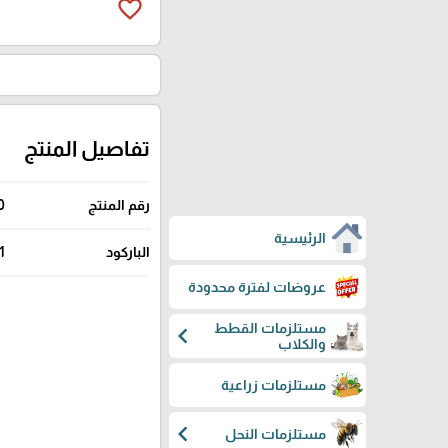
favorite_border
تفاصيل المنتج
رقم المنتج
0
الرئيسية
الباركود
1
عروضات لفترة محدودة
مستلزمات القطط
chevron_left
والكلاب
مستلزمات زراعية
chevron_left
مستلزمات النحل