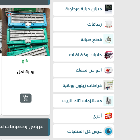
ميزان حرارة ورطوبة
favorite_border
رضاعات
قطع صيانة
حلابات وخضاضات
₪
0
احواض سمك
بوابة نحل
خراطات زيتون يونانية
add_shopping_cart
مستلزمات تنك الزيت
أخرى
عروض وخصومات لفت
عرض كل المنتجات