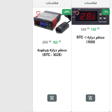
فقاسات
فقاسات
-25%
-7%
favorite_border
favorite_border
₪
₪
140
130
منظم حرارة (STC -
₪
₪
1000)
200
150
منظم حرارة ورطوبة
(STC - 3028)
add_shopping_cart
add_shopping_cart