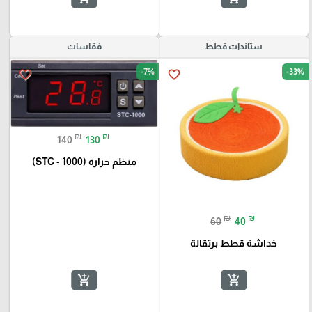
ستاندات قطط
فقاسات
-7%
-33%
favorite_border
favorite_border
₪
₪
140
130
منظم حرارة (STC - 1000)
₪
₪
60
40
خداشة قطط برتقالة
add_shopping_cart
add_shopping_cart