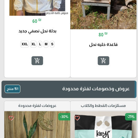
₪
60
بدلة نحل نصفي جديد
₪
80
قاعدة خليه نحل
XXL
XL
L
M
S
🎓
add_shopping_cart
add_shopping_cart
عروض وخصومات لفترة محدودة
151 منتج
مستلزمات القطط والكلاب
عروضات لفترة محدودة
-30%
-25%
favorite_border
favorite_border