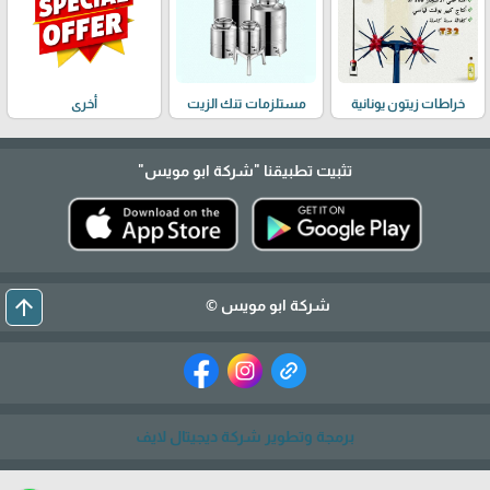
خراطات زيتون يونانية
مستلزمات تنك الزيت
أخرى
تثبيت تطبيقنا
"شركة ابو مويس"
arrow_upward
شركة ابو مويس ©
برمجة وتطوير شركة ديجيتال لايف