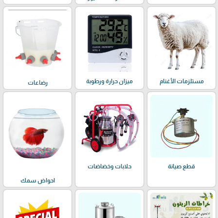
مستلزمات الأغنام
ميزان حرارة ورطوبة
رضاعات
حلابات وخضاضات
قطع صيانة
احواض سمك