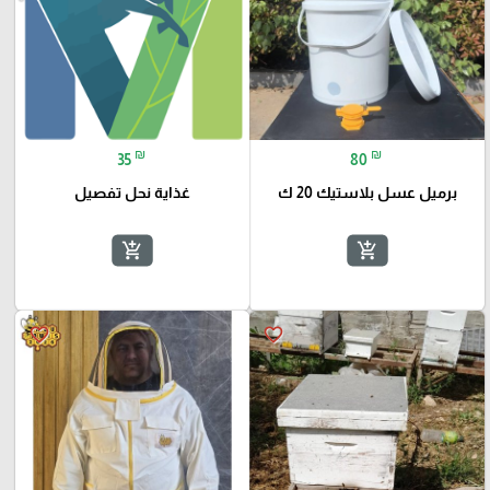
₪
₪
35
80
برميل عسل بلاستيك 20 ك
غذاية نحل تفصيل
add_shopping_cart
add_shopping_cart
favorite_border
favorite_border