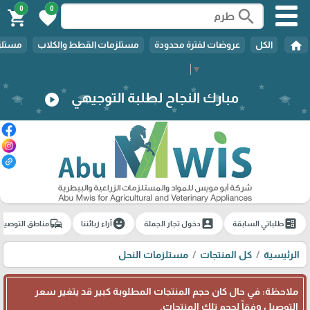
0
0
search
shopping_cart
favorite
home
الكل
عروضات لفترة محدودة
مستلزمات القطط والكلاب
مستلزم
Select Language
▼
مبارك النجاح لطلبة التوجيهي
play_circle
commute
emoji_emotions
account_box
ballot
طلباتي السابقة
دخول تجار الجملة
آراء زبائننا
مناطق التوصيل
الرئيسية
كل المنتجات
مستلزمات النحل
ملاحظة: في حال كان حجم المنتجات المطلوبة كبير قد يتغير سعر
التوصيل وفقاً لحجم تلك المنتجات.