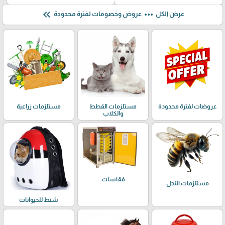
keyboard_double_arrow_left
more_horiz
عرض الكل
عروض وخصومات لفترة محدودة
عروضات لفترة محدودة
مستلزمات القطط
مستلزمات زراعية
والكلاب
فقاسات
مستلزمات النحل
شنط للحيوانات