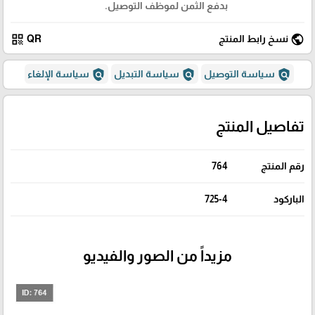
بدفع الثمن لموظف التوصيل.
qr_code
public
نسخ رابط المنتج
QR
policy
policy
policy
سياسة التوصيل
سياسة التبديل
سياسة الإلغاء
تفاصيل المنتج
رقم المنتج
764
الباركود
725-4
مزيداً من الصور والفيديو