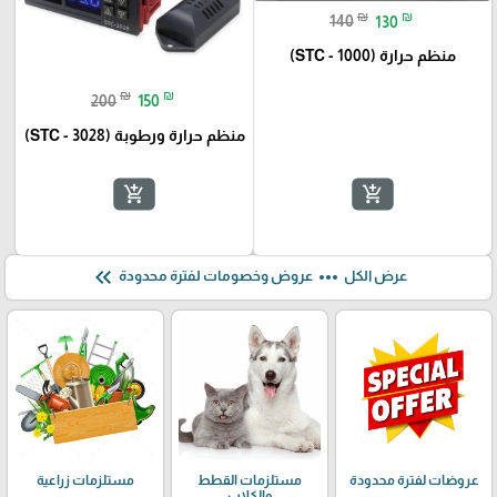
₪
₪
140
130
منظم حرارة (STC - 1000)
₪
₪
200
150
منظم حرارة ورطوبة (STC - 3028)
add_shopping_cart
add_shopping_cart
keyboard_double_arrow_left
more_horiz
عرض الكل
عروض وخصومات لفترة محدودة
عروضات لفترة محدودة
مستلزمات القطط
مستلزمات زراعية
والكلاب