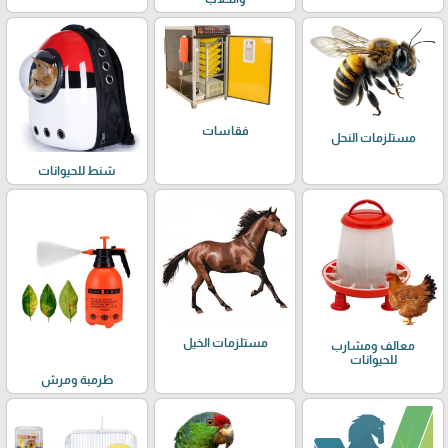
فقاسات
مستلزمات النحل
شنط للحيوانات
مستلزمات الخيل
معالف ومشارب
للحيوانات
طرمبة ومرش