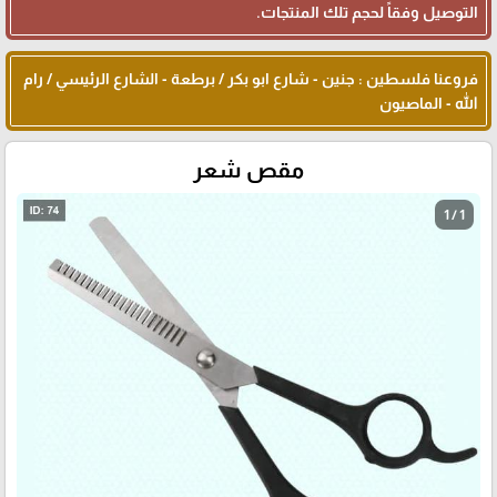
التوصيل وفقاً لحجم تلك المنتجات.
فروعنا فلسطين : جنين - شارع ابو بكر / برطعة - الشارع الرئيسي / رام
الله - الماصيون
مقص شعر
1 / 1