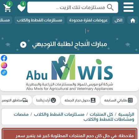
0
0
search
shopping_cart
favorite
home
الكل
عروضات لفترة محدودة
مستلزمات القطط والكلاب
مستلزم
Select Language
▼
مبارك النجاح لطلبة التوجيهي
play_circle
commute
emoji_emotions
account_box
ballot
طلباتي السابقة
دخول تجار الجملة
آراء زبائننا
مناطق التوصيل
الرئيسية
كل المنتجات
مستلزمات القطط والكلاب
مقصات
ومشاطات للقطط والكلاب
ملاحظة: في حال كان حجم المنتجات المطلوبة كبير قد يتغير سعر