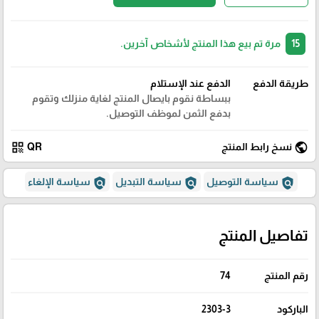
15
مرة تم بيع هذا المنتج لأشخاص آخرين.
طريقة الدفع
الدفع عند الإستلام
ببساطة نقوم بايصال المنتج لغاية منزلك وتقوم
بدفع الثمن لموظف التوصيل.
qr_code
public
نسخ رابط المنتج
QR
policy
policy
policy
سياسة التوصيل
سياسة التبديل
سياسة الإلغاء
تفاصيل المنتج
رقم المنتج
74
الباركود
2303-3