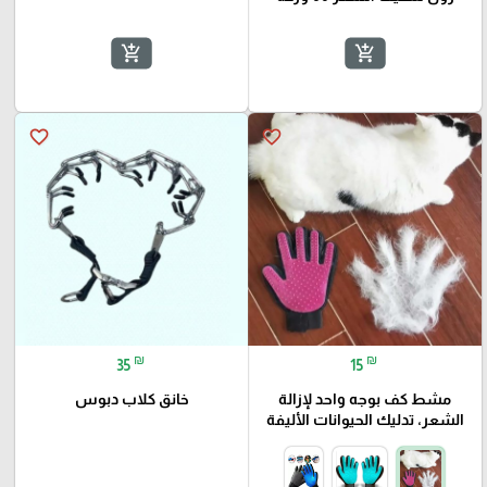
add_shopping_cart
add_shopping_cart
favorite_border
favorite_border
₪
₪
35
15
مشط كف بوجه واحد لإزالة
خانق كلاب دبوس
الشعر، تدليك الحيوانات الأليفة
🎓