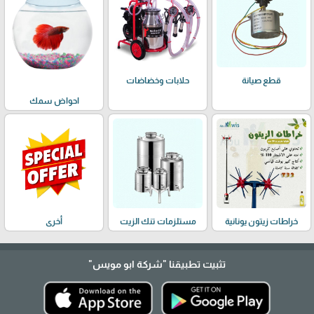
حلابات وخضاضات
قطع صيانة
احواض سمك
خراطات زيتون يونانية
مستلزمات تنك الزيت
أخرى
تثبيت تطبيقنا
"شركة ابو مويس"