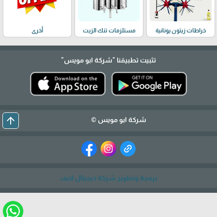
خراطات زيتون يونانية
مستلزمات تنك الزيت
أخرى
تثبيت تطبيقنا
"شركة ابو مويس"
arrow_upward
شركة ابو مويس ©
برمجة وتطوير شركة ديجيتال لايف