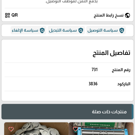
بدفع الثمن لموظف التوصيل.
qr_code
public
نسخ رابط المنتج
QR
policy
policy
policy
سياسة التوصيل
سياسة التبديل
سياسة الإلغاء
تفاصيل المنتج
رقم المنتج
731
الباركود
3836
منتجات ذات صلة
favorite_border
favorite_border