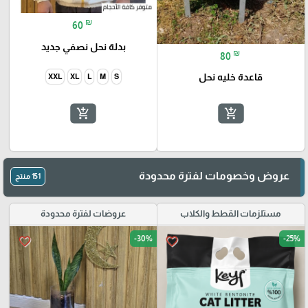
₪
60
بدلة نحل نصفي جديد
₪
80
قاعدة خليه نحل
XXL
XL
L
M
S
add_shopping_cart
add_shopping_cart
عروض وخصومات لفترة محدودة
151 منتج
مستلزمات القطط والكلاب
عروضات لفترة محدودة
-30%
-25%
favorite_border
favorite_border
🎓