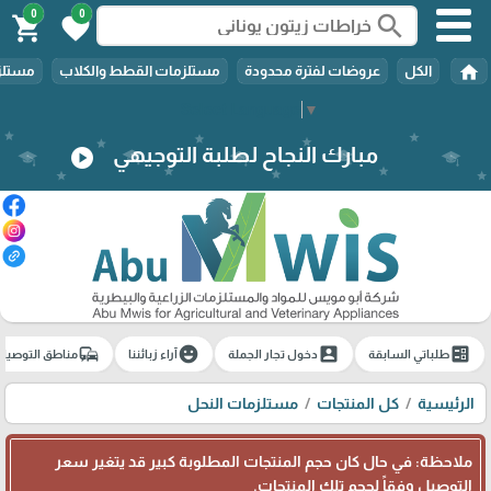
0
0
search
shopping_cart
favorite
home
الكل
عروضات لفترة محدودة
مستلزمات القطط والكلاب
مستلزم
Select Language
▼
مبارك النجاح لطلبة التوجيهي
play_circle
commute
emoji_emotions
account_box
ballot
طلباتي السابقة
دخول تجار الجملة
آراء زبائننا
مناطق التوصيل
الرئيسية
كل المنتجات
مستلزمات النحل
ملاحظة: في حال كان حجم المنتجات المطلوبة كبير قد يتغير سعر
التوصيل وفقاً لحجم تلك المنتجات.