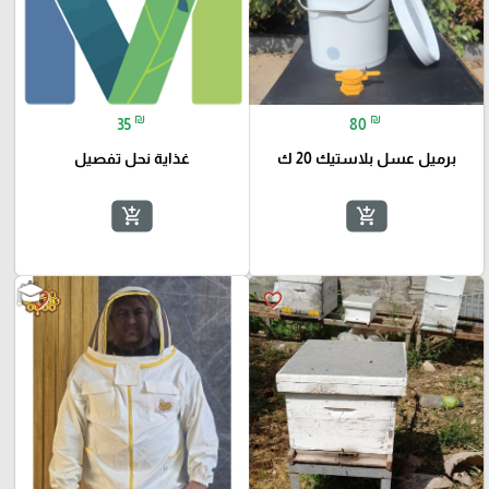
₪
₪
35
80
برميل عسل بلاستيك 20 ك
غذاية نحل تفصيل
add_shopping_cart
add_shopping_cart
favorite_border
favorite_border