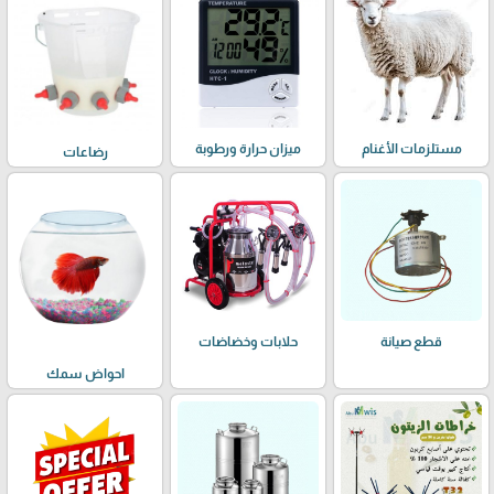
مستلزمات الأغنام
ميزان حرارة ورطوبة
رضاعات
حلابات وخضاضات
قطع صيانة
احواض سمك