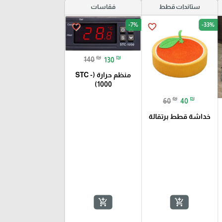
ستاندات قطط
فقاسات
-7%
-33%
favorite_border
favorite_border
₪
₪
140
130
منظم حرارة (STC -
1000)
₪
₪
60
40
خداشة قطط برتقالة
add_shopping_cart
add_shopping_cart