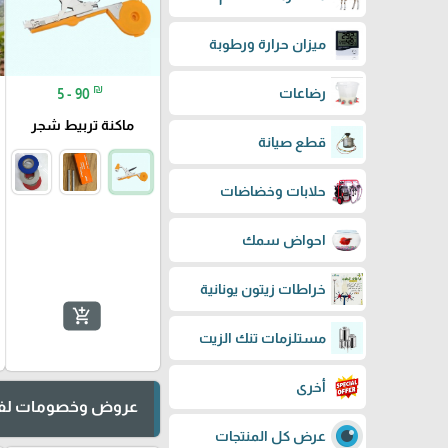
ميزان حرارة ورطوبة
₪
رضاعات
5 - 90
ماكنة تربيط شجر
قطع صيانة
حلابات وخضاضات
احواض سمك
خراطات زيتون يونانية
add_shopping_cart
مستلزمات تنك الزيت
أخرى
عروض وخصومات لفت
عرض كل المنتجات