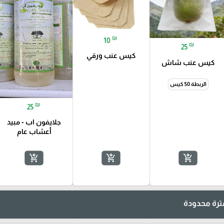
₪
10
₪
25
كيس عنب ورقي
كيس عنب شاش
الربطة 50 كيس
₪
25
جلايفون اب - مبيد
أعشاب عام
add_shopping_cart
add_shopping_cart
add_shopping_cart
رة محدودة