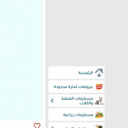
الرئيسية
عروضات لفترة محدودة
مستلزمات القطط
chevron_left
والكلاب
مستلزمات زراعية
favorite_border