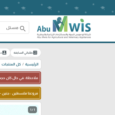
search
account_box
ballot
طلباتي السابقة
دخ
الرئيسية
كل المنتجات
ملاحظة: في حال كان حجم 
فروعنا فلسطين : جنين - شا
1 / 1