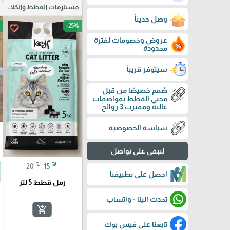
مستلزمات القطط والكلاب
وصل حديثاً
-25%
favorite_border
عروض وخصومات لفترة
محدودة
سيتوفر قريباً
صُمم خصيصًا من قبل
محبي القطط بمواصفات
عالية ومميزب 3 روائح
سياسة الخصوصية
لنبقى على تواصل
₪
₪
20
15
احصل على تطبيقنا
رمل قطط 5 لتر
تحدث الينا - واتساب
add_shopping_cart
تابعنا على فيس بوك