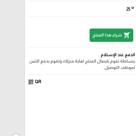
₪
25
shopping_cart
شراء هذا المنتج
الدفع عند الإستلام
ببساطة نقوم بايصال المنتج لغاية منزلك وتقوم بدفع الثمن
لموظف التوصيل.
qr_code
QR