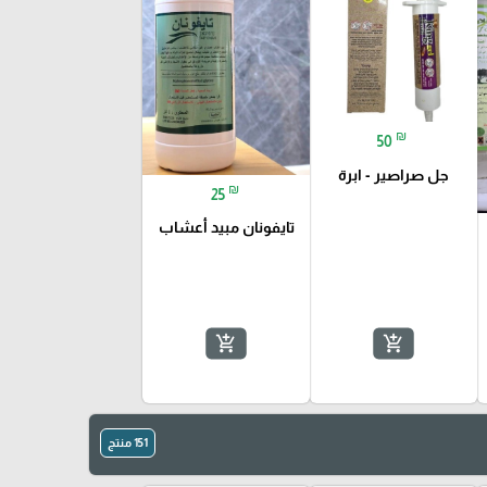
₪
50
جل صراصير - ابرة
₪
25
تايفونان مبيد أعشاب
add_shopping_cart
add_shopping_cart
151 منتج