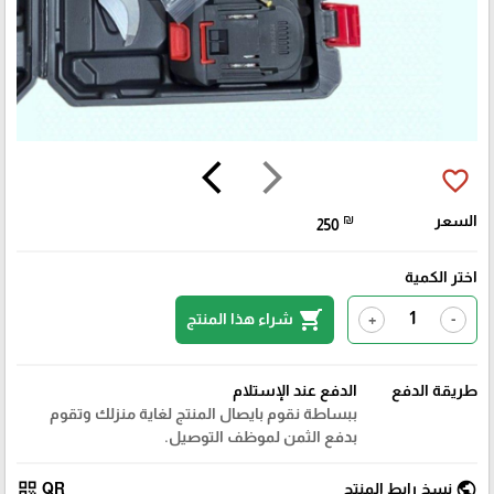
arrow_back_ios
arrow_forward_ios
favorite_border
السعر
₪
250
اختر الكمية
shopping_cart
شراء هذا المنتج
+
-
طريقة الدفع
الدفع عند الإستلام
ببساطة نقوم بايصال المنتج لغاية منزلك وتقوم
بدفع الثمن لموظف التوصيل.
qr_code
public
نسخ رابط المنتج
QR