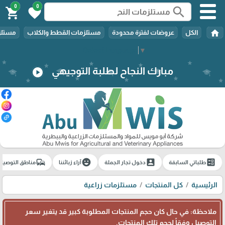
0
0
search
shopping_cart
favorite
home
الكل
عروضات لفترة محدودة
مستلزمات القطط والكلاب
مستلزم
Select Language
▼
مبارك النجاح لطلبة التوجيهي
play_circle
commute
emoji_emotions
account_box
ballot
طلباتي السابقة
دخول تجار الجملة
آراء زبائننا
مناطق التوصيل
الرئيسية
كل المنتجات
مستلزمات زراعية
ملاحظة: في حال كان حجم المنتجات المطلوبة كبير قد يتغير سعر
التوصيل وفقاً لحجم تلك المنتجات.