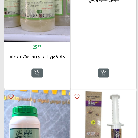
₪
25
جلايفون اب - مبيد أعشاب عام
add_shopping_cart
add_shopping_cart
favorite_border
favorite_border