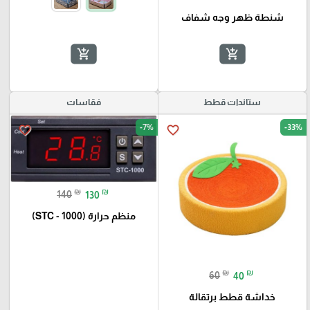
شنطة ظهر وجه شفاف
add_shopping_cart
add_shopping_cart
ستاندات قطط
فقاسات
-7%
-33%
favorite_border
favorite_border
₪
₪
140
130
منظم حرارة (STC - 1000)
₪
₪
60
40
خداشة قطط برتقالة