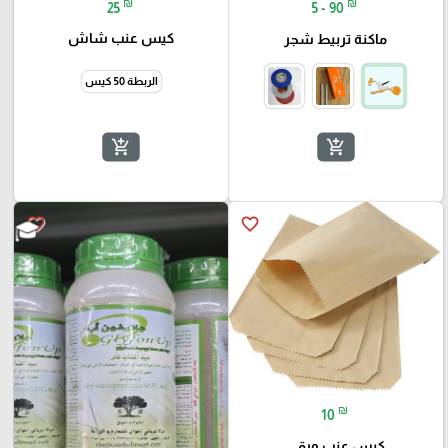
₪
₪
25
5 - 90
كيس عنب شاش
ماكنة تربيط شجر
الربطة 50 كيس
add_shopping_cart
add_shopping_cart
favorite_border
favorite_border
₪
10
كيس عنب ورقي