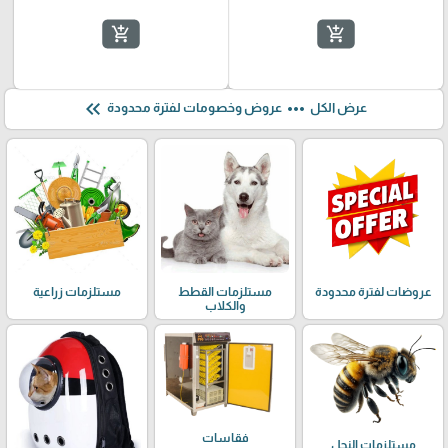
add_shopping_cart
add_shopping_cart
keyboard_double_arrow_left
more_horiz
عرض الكل
عروض وخصومات لفترة محدودة
عروضات لفترة محدودة
مستلزمات القطط
مستلزمات زراعية
والكلاب
فقاسات
مستلزمات النحل