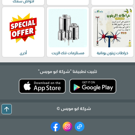
احواض سمك
خراطات زيتون يونانية
مستلزمات تنك الزيت
أخرى
تثبيت تطبيقنا
"شركة ابو مويس"
arrow_upward
شركة ابو مويس ©