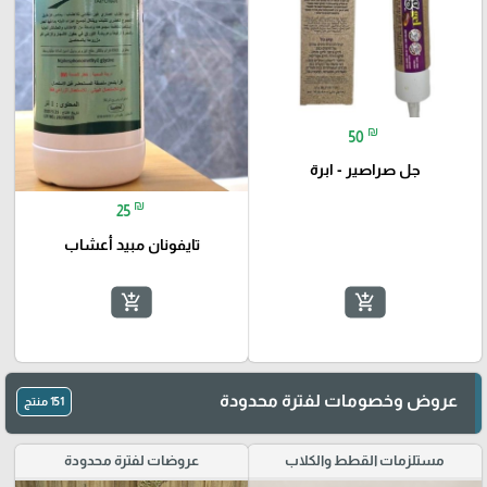
₪
50
جل صراصير - ابرة
🎓
₪
25
تايفونان مبيد أعشاب
add_shopping_cart
add_shopping_cart
عروض وخصومات لفترة محدودة
151 منتج
مستلزمات القطط والكلاب
عروضات لفترة محدودة