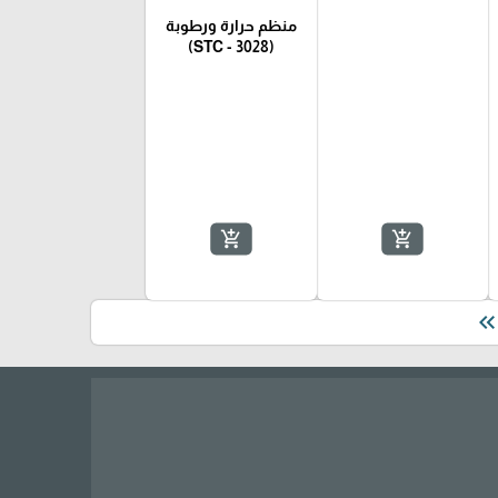
منظم حرارة ورطوبة
(STC - 3028)
add_shopping_cart
add_shopping_cart
keyboard_double_arrow_le