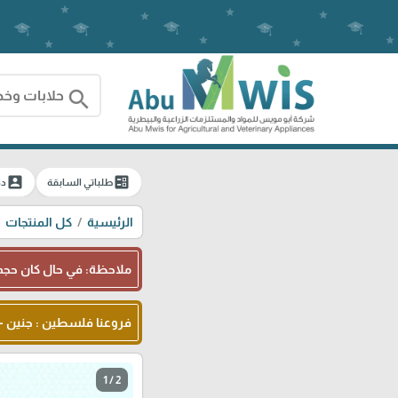
search
account_box
ballot
طلباتي السابقة
دخ
الرئيسية
كل المنتجات
ملاحظة: في حال كان حجم 
فروعنا فلسطين : جنين - شا
1 / 2