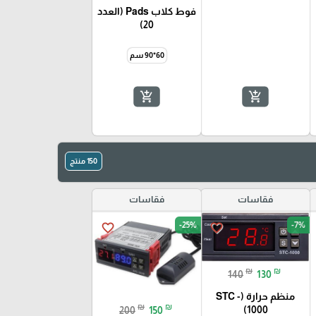
فوط كلاب Pads (العدد
20)
60*90 سم
add_shopping_cart
add_shopping_cart
150 منتج
فقاسات
فقاسات
-25%
-7%
favorite_border
favorite_border
₪
₪
140
130
منظم حرارة (STC -
₪
₪
1000)
200
150