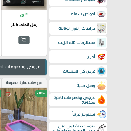
احواض سمك
₪
20
رمل قطط 5 لتر
خراطات زيتون يونانية
add_shopping_cart
مستلزمات تنك الزيت
أخرى
عروض وخصومات لفت
عرض كل المنتجات
عروضات لفترة محدودة
وصل حديثاً
-30%
favorite_border
عروض وخصومات لفترة
محدودة
سيتوفر قريباً
صُمم خصيصًا من قبل
محبي القطط بمواصفات