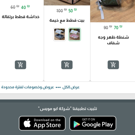
₪
₪
60
40
₪
₪
100
50
خداشة قطط برتقالة
بيت قطط مع خيمة
₪
₪
90
70
شنطة ظهر وجه
شفاف
add_shopping_cart
add_shopping_cart
add_shopping_cart
ft
more_horiz
عرض الكل
عروض وخصومات لفترة محدودة
تثبيت تطبيقنا
"شركة ابو مويس"