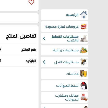
favorite_border
الرئيسية
عروضات لفترة محدودة
تفاصيل المنتج
مستلزمات القطط
chevron_left
والكلاب
رقم المنتج
7
مستلزمات زراعية
chevron_left
الباركود
1
مستلزمات النحل
فقاسات
شنط للحيوانات
معالف ومشارب
للحيوانات